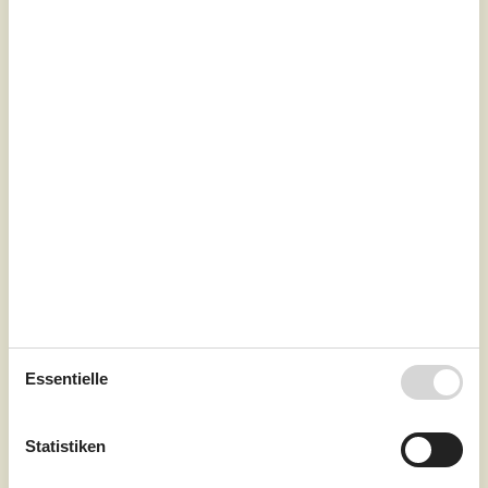
Ferienhaus mit Meerblick und
Whirlpool
Klitvej - Lyngsbäk - 8400 - Ebeltoft
3,7
6 Personen
Objekt Nr.:
160-E4412
Essentielle
7 Übernachtungen
Statistiken
Ab
EUR
751,-