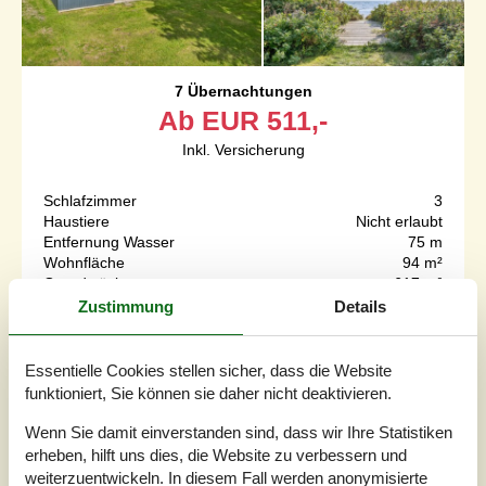
7 Übernachtungen
Ab
EUR
511,-
Inkl. Versicherung
Schlafzimmer
3
Haustiere
Nicht erlaubt
Entfernung Wasser
75 m
Wohnfläche
94 m²
Grundstück
617 m²
Internet
Ja
Zustimmung
Details
Truly lovely holiday home situated on a natural plot close
Essentielle Cookies stellen sicher, dass die Website
to a beautiful bathing beach, with sea views from both the
funktioniert, Sie können sie daher nicht deaktivieren.
property and the living room. The house offers several
great terraces with garden furniture and a grill, perfect for
Wenn Sie damit einverstanden sind, dass wir Ihre Statistiken
enjoying the sun all day. The interior is bright and inviting,
erheben, hilft uns dies, die Website zu verbessern und
featuring light wooden floors throughout.The cozy living
weiterzuentwickeln. In diesem Fall werden anonymisierte
room includes a wood-burning stove, sate...