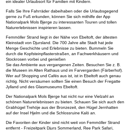
ein idealer Urlaubsort für Familien mit Kindern.
Falls Sie Ihre Fahrräder dabeihaben oder die Urlaubsgegend
gerne zu Fuß erkunden, können Sie sich mithilfe der App
Nationalpark Mols Bjerge zu interessanten Touren und tollen
Naturerlebnissen inspirieren lassen.
Femmöller Strand liegt in der Nähe von Ebeltoft, der ältesten
Kleinstadt von Djursland. Die 700 Jahre alte Stadt hat jede
Menge Geschichte und Erlebnisse zu bieten. Bummeln Sie
durch die Kopfsteinpflasterstraßen, an Fachwerkhäusern und
Stockrosen vorbei und genießen
Sie das Ambiente aus vergangenen Zeiten. Besuchen Sie z. B.
die Museen im Alten Rathaus und im Farvergarden (Färberhof).
Wer auf Shopping und Cafés aus ist, ist in Ebeltoft auch genau
richtig. Nicht versäumen sollten Sie einen Besuch der Fregatte
Jylland und des Glasmuseums Ebeltoft.
Der Nationalpark Mols Bjerge hat nicht nur eine Vielzahl an
schönen Naturerlebnissen zu bieten. Schauen Sie sich auch den
Grabhügel Trehöje aus der Bronzezeit, den Hügel Jernhatten
auf der Insel Hjelm und die Schlossruine Kalö an.
Die Favoriten der Kinder sind nicht weit von Femmöller Strand
entfernt - Freizeitpark Djurs Sommerland, Ree Park Safari,