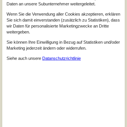
Daten an unsere Subunternehmer weitergeleitet.
Zu Favoriten hinzufügen
Wenn Sie die Verwendung aller Cookies akzeptieren, erklären
Sie sich damit einverstanden (zusätzlich zu Statistiken), dass
wir Daten für personalisierte Marketingzwecke an Dritte
Großzügiges Ferienhaus nahe
weitergeben.
Femmøller Strand
Sie können Ihre Einwilligung in Bezug auf Statistiken und/oder
Lillevej - Femmöller - 8400 - Ebeltoft
Marketing jederzeit ändern oder widerrufen.
4,1
12 Personen
Objekt Nr.:
045-856111
Siehe auch unsere
Datanschutzrichtlinie