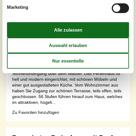
Inkl. Endreinigung
Marketing
Schlafzimmer
3
Haustiere
2
Entfernung Wasser
50 m
Wohnfläche
80 m²
Grundstück
789 m²
Internet
Ja
Den grandiosen Meerblick können Sie fast im ganzen
Haus zu genießen. Besonders ist die Aussicht auf den
Sonnenuntergang über dem Wasser. Das Ferienhaus ist
hell und modern eingerichtet, mit schönen Möbeln und
einer gut ausgestatteten Küche. Vom Wohnzimmer aus
haben Sie Zugang zur schönen Terrasse, teils offen, teils
geschlossen. 56 Stufen führen hinauf zum Haus, welches
im attraktiven, hügeli...
Zu Favoriten hinzufügen