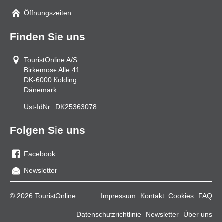
Mail
Öffnungszeiten
Finden Sie uns
TouristOnline A/S
Birkemose Alle 41
DK-6000
Kolding
Dänemark
Ust-IdNr.:
DK25363078
Folgen Sie uns
Facebook
Sie
Newsletter
uns
auf
© 2026 TouristOnline
Impressum
Kontakt
Cookies
FAQ
Facebook
Datenschutzrichtlinie
Newsletter
Über uns