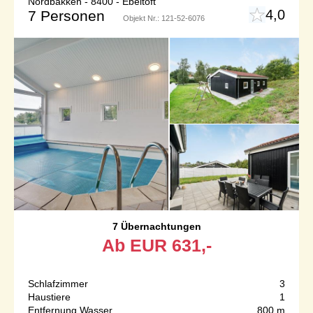
Nordbakken - 8400 - Ebeltoft
4,0
7 Personen
Objekt Nr.:
121-52-6076
7 Übernachtungen
Ab
EUR
631,-
Schlafzimmer
3
Haustiere
1
Entfernung Wasser
800 m