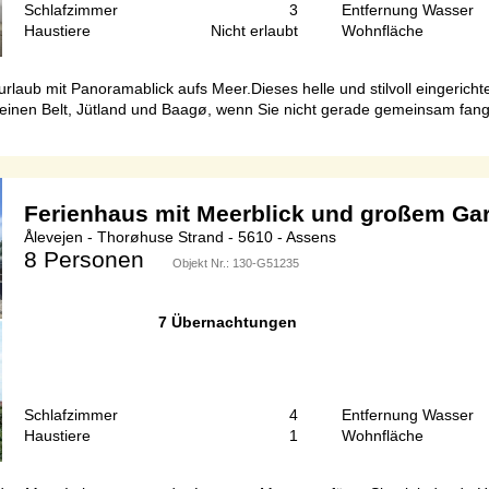
Schlafzimmer
3
Entfernung Wasser
Haustiere
Nicht erlaubt
Wohnfläche
rlaub mit Panoramablick aufs Meer.Dieses helle und stilvoll eingericht
inen Belt, Jütland und Baagø, wenn Sie nicht gerade gemeinsam fangfr
Ferienhaus mit Meerblick und großem Ga
Ålevejen - Thorøhuse Strand - 5610 - Assens
8 Personen
Objekt Nr.:
130-G51235
7 Übernachtungen
Schlafzimmer
4
Entfernung Wasser
Haustiere
1
Wohnfläche