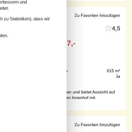
verbessern und
itet.
 Assens
Zu Favoriten hinzufügen
 zu Statistiken), dass wir
4,5
ufen.
Ab
EUR
997,-
75 m
Grundstück
615 m²
171 m²
Internet
Ja
haus liegt in erster Reihe zum Wasser und bietet Aussicht auf
 dem Haus gibt es einen gemütlichen Innenhof mit
 Assens
Zu Favoriten hinzufügen