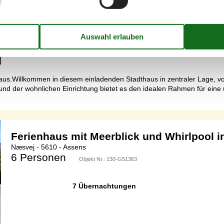
Schlafzimmer
1
Entfernung Wasser
Haustiere
1
Wohnfläche
aus.Willkommen in diesem einladenden Stadthaus in zentraler Lage, vo
nd der wohnlichen Einrichtung bietet es den idealen Rahmen für eine
Ferienhaus mit Meerblick und Whirlpool 
Næsvej - 5610 - Assens
6 Personen
Objekt Nr.:
130-G51363
7 Übernachtungen