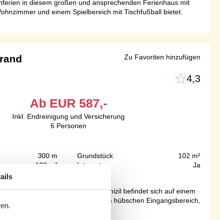
enferien in diesem großen und ansprechenden Ferienhaus mit
hnzimmer und einem Spielbereich mit Tischfußball bietet.
trand
Zu Favoriten hinzufügen
4,3
Ab
EUR
587,-
Inkl. Endreinigung und Versicherung
6
Personen
300 m
Grundstück
102 m²
108 m²
Internet
Ja
ails
harmes bewahrt hat.Das Urlaubsdomizil befindet sich auf einem
ernt.Das Haus begrüßt Sie mit einem hübschen Eingangsbereich,
ren.