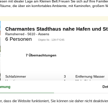
en mit idealer Lage am Kleinen Belt.Freuen Sie sich auf Ihre Famili
Räume, die über ein komfortables Ambiente, mit Kaminofen, großem Wo
Charmantes Stadthaus nahe Hafen und S
Ramsherred - 5610 - Assens
6 Personen
Objekt Nr.:
128-FY245
7 Übernachtungen
Schlafzimmer
3
Entfernung Wasser
Haustiere
1
Wohnfläche
mmung
Det
enovierte Stadthaus, das sich einen Großteil seines ursprünglichen C
ige Minuten zu Fuß vom Zentrum der beschaulichen Handelsstadt entf
r, dass die Website funktioniert, Sie können sie daher nicht deaktivie