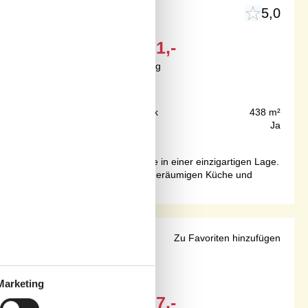
5,0
Ab
EUR
621,-
Inkl. Endreinigung
50 m
Grundstück
438 m²
90 m²
Internet
Ja
ichtete Urlaubsdomizil begrüßt Sie in einer einzigartigen Lage.
 gemeinsam leckere Gerichte in der geräumigen Küche und
ens
Zu Favoriten hinzufügen
Marketing
Ab
EUR
367,-