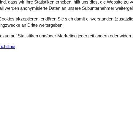
d, dass wir Ihre Statistiken erheben, hilft uns dies, die Website zu 
all werden anonymisierte Daten an unsere Subunternehmer weitergele
Renoviertes Ferienhaus mit Meerblick in
okies akzeptieren, erklären Sie sich damit einverstanden (zusätzlich
Slippen - 5610 - Assens
tingzwecke an Dritte weitergeben.
8 Personen
Objekt Nr.:
121-70-2007
Bezug auf Statistiken und/oder Marketing jederzeit ändern oder widerr
7 Übernachtungen
chtlinie
Schlafzimmer
4
Entfernung Wasser
Haustiere
Nicht erlaubt
Wohnfläche
k auf die Torø Vig und den südlichen Teil des Kleinen Belts.Das Ferien
s, der schönen Dachterrasse im 1. Stock als auch vom Garten. Hinter
Gemütliches Ferienhaus mit Meerblick in
Slippen - Torö Huse - 5610 - Assens