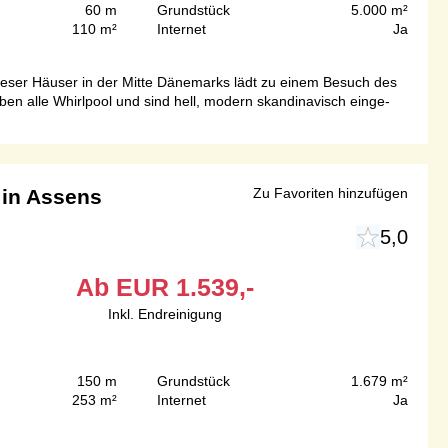
60 m
Grundstück
5.000 m²
110 m²
Internet
Ja
dieser Häuser in der Mitte Dänemarks lädt zu einem Besuch des
en alle Whirlpool und sind hell, modern skandinavisch einge-
 in Assens
Zu Favoriten hinzufügen
5,0
Ab
EUR
1.539,-
Inkl. Endreinigung
150 m
Grundstück
1.679 m²
253 m²
Internet
Ja