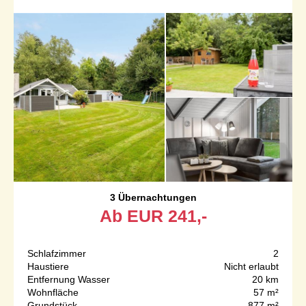
3 Übernachtungen
Ab
EUR
241,-
Schlafzimmer
2
Haustiere
Nicht erlaubt
Entfernung Wasser
20 km
Wohnfläche
57 m²
Grundstück
877 m²