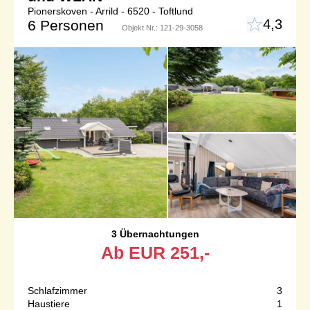
Pionerskoven - Arrild - 6520 - Toftlund
4,3
6 Personen
Objekt Nr.:
121-29-3058
3 Übernachtungen
Ab
EUR
251,-
Schlafzimmer
3
Haustiere
1