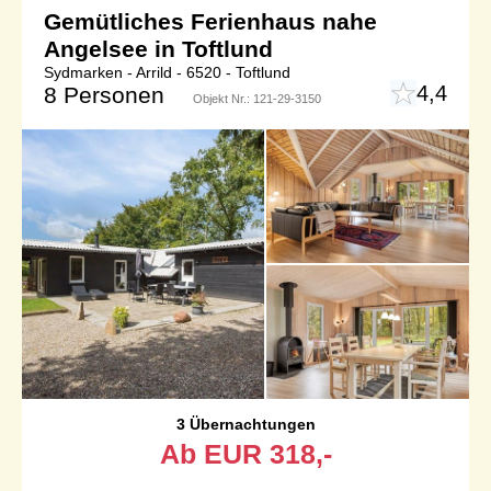
Gemütliches Ferienhaus nahe
Angelsee in Toftlund
Sydmarken - Arrild - 6520 - Toftlund
4,4
8 Personen
Objekt Nr.:
121-29-3150
3 Übernachtungen
Ab
EUR
318,-