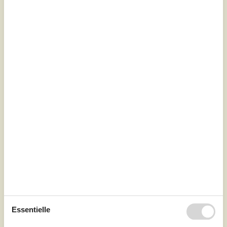
Gemütliches Ferienhaus mit Kamin
und Terrasse
Østmarken - Arrild - 6520 - Toftlund
4,5
6 Personen
Objekt Nr.:
121-29-3070
Essentielle
3 Übernachtungen