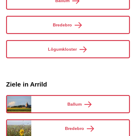
Ballum
Bredebro
Lögumkloster
Ziele in Arrild
Ballum
Bredebro