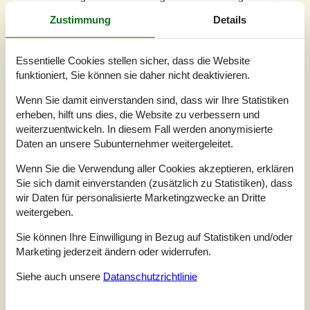
ist.Einrichtung Das Ferienhaus eignet sich für 6 Personen
Zustimmung
Details
sowie 1 Kleinkind bis zu 3 Jahren. Die Ferienunterkunft
hat eine Wohnfläche von 98 m² und...
Zu Favoriten hinzufügen
Essentielle Cookies stellen sicher, dass die Website
funktioniert, Sie können sie daher nicht deaktivieren.
Wenn Sie damit einverstanden sind, dass wir Ihre Statistiken
Gemütliches Ferienhaus mit
erheben, hilft uns dies, die Website zu verbessern und
weiterzuentwickeln. In diesem Fall werden anonymisierte
großem Garten in Toftlund
Daten an unsere Subunternehmer weitergeleitet.
Østmarken - Arrild - 6520 - Toftlund
4,6
6 Personen
Objekt Nr.:
121-29-3022
Wenn Sie die Verwendung aller Cookies akzeptieren, erklären
Sie sich damit einverstanden (zusätzlich zu Statistiken), dass
wir Daten für personalisierte Marketingzwecke an Dritte
weitergeben.
Sie können Ihre Einwilligung in Bezug auf Statistiken und/oder
Marketing jederzeit ändern oder widerrufen.
Siehe auch unsere
Datanschutzrichtlinie