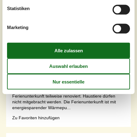
Ab
EUR
221,-
Statistiken
Schlafzimmer
3
Marketing
Haustiere
Nicht erlaubt
Entfernung Wasser
28 km
Wohnfläche
71 m²
Grundstück
875 m²
Internet
Ja
Dieses nette und geräumige Ferienhaus liegt auf einem
ungestörten Grundstück in einem gemütlichen
Ferienhausgebiet.Einrichtung Das Ferienhaus eignet sich
für 6 Personen. Die Ferienunterkunft hat eine Wohnfläche
von 71 m² und wurde 1977 gebaut. 2008 wurde die
Ferienunterkunft teilweise renoviert. Haustiere dürfen
nicht mitgebracht werden. Die Ferienunterkunft ist mit
energiesparender Wärmepu...
Zu Favoriten hinzufügen