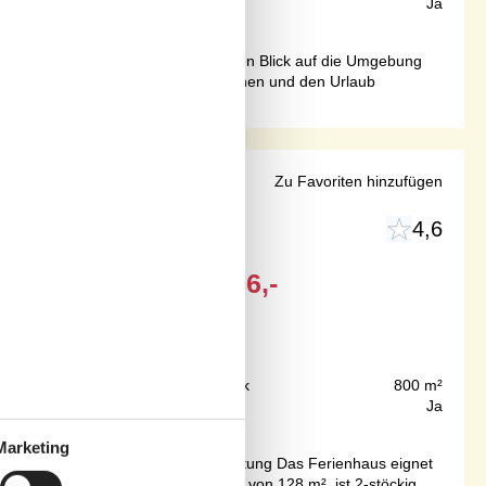
132 m²
Internet
Ja
 Haus, von dem aus Sie einen schönen Blick auf die Umgebung
ütliche Ecken, wo Sie sich entspannen und den Urlaub
hirlpool
Zu Favoriten hinzufügen
4,6
Ab
EUR
586,-
600 m
Grundstück
800 m²
128 m²
Internet
Ja
Marketing
gibt niedrige Decken im Haus.Einrichtung Das Ferienhaus eignet
rienunterkunft hat eine Wohnfläche von 128 m², ist 2-stöckig,...