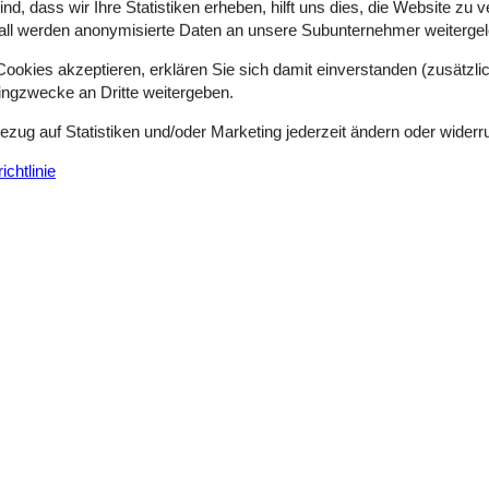
d, dass wir Ihre Statistiken erheben, hilft uns dies, die Website zu 
all werden anonymisierte Daten an unsere Subunternehmer weitergele
Schlafzimmer
5
Entfernung Wasser
okies akzeptieren, erklären Sie sich damit einverstanden (zusätzlich
Haustiere
1
Wohnfläche
tingzwecke an Dritte weitergeben.
Bezug auf Statistiken und/oder Marketing jederzeit ändern oder widerr
icht auf das Wattenmeer - nur wenige Minuten Gang vom Wasser entfer
e verteilen sich auf eine Doppelschlafcouch im Wohnzimmer und auf e
chtlinie
Historisches Ferienhaus nahe Wattenmeer
Vesterende - Ballum - 6261 - Bredebro
6 Personen
Objekt Nr.:
121-29-4048
7 Übernachtungen
Schlafzimmer
3
Entfernung Wasser