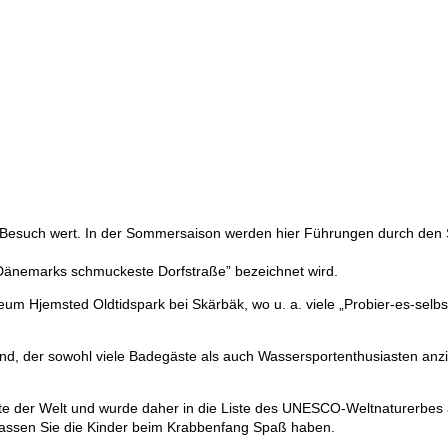
n Besuch wert. In der Sommersaison werden hier Führungen durch den
 „Dänemarks schmuckeste Dorfstraße” bezeichnet wird.
um Hjemsted Oldtidspark bei Skärbäk, wo u. a. viele „Probier-es-selb
and, der sowohl viele Badegäste als auch Wassersportenthusiasten anzi
ete der Welt und wurde daher in die Liste des UNESCO-Weltnaturerbes 
lassen Sie die Kinder beim Krabbenfang Spaß haben.