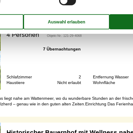
Gemütliches Ferienhaus nahe dem Watte
Strandvej - Ballum - 6261 - Bredebro
4 Personen
Objekt Nr.:
121-29-4068
7 Übernachtungen
Schlafzimmer
2
Entfernung Wasser
Haustiere
Nicht erlaubt
Wohnfläche
us liegt nahe am Wattenmeer, wo du wunderbare Stunden an der frisch
herd – genau wie in den guten alten Zeiten.Einrichtung Das Ferienhaus
Historischer Bauernhof mit Wellness nah