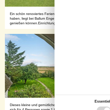
Ein schön renoviertes Ferienhaus, bei dem der ursprüngliche B
haben, liegt bei Ballum Enge in landschaftlich schöner Umgeb
genießen können.Einrichtung...
Essentiel
Dieses kleine und gemütliche Ferienhaus mit vielen kleinen Deta
sich für 4 Personen sowie 1 Kleinkind bis zu 3 Jahren. 3 der Sch