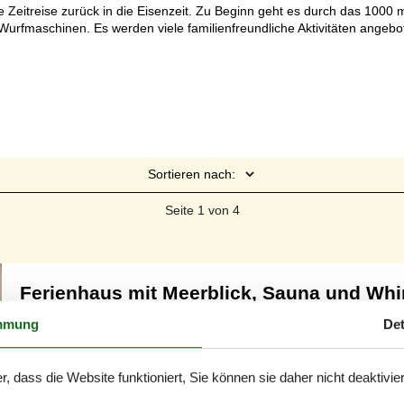
e Zeitreise zurück in die Eisenzeit. Zu Beginn geht es durch das 100
urfmaschinen. Es werden viele familienfreundliche Aktivitäten angebo
Sortieren nach:
Seite 1 von 4
Ferienhaus mit Meerblick, Sauna und Whi
Vesterende - Ballum - 6261 - Bredebro
mmung
Det
12 Personen
Objekt Nr.:
121-29-4001
7 Übernachtungen
r, dass die Website funktioniert, Sie können sie daher nicht deaktivie