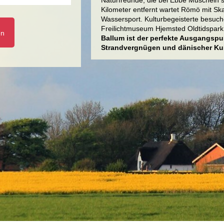
Naturfreunde, die bei Ebbe Muscheln 
Kilometer entfernt wartet Römö mit Sk
Wassersport. Kulturbegeisterte besuc
Freilichtmuseum Hjemsted Oldtidspark,
en
Ballum ist der perfekte Ausgangspu
Strandvergnügen und dänischer Kul