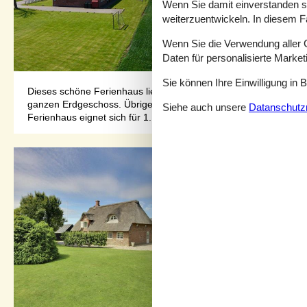
Wenn Sie damit einverstanden sin
weiterzuentwickeln. In diesem F
Wenn Sie die Verwendung aller Co
Daten für personalisierte Marke
Sie können Ihre Einwilligung in 
Dieses schöne Ferienhaus liegt mit einer phantastischen Auss
ganzen Erdgeschoss. Übrigens; 4 der insgesamt 12 Schlafplätz
Siehe auch unsere
Datanschutzri
Ferienhaus eignet sich für 1...