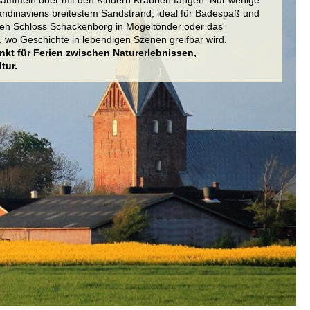
sammeln oder mit den Kindern Krabben fangen. Nur wenige
andinaviens breitestem Sandstrand, ideal für Badespaß und
hen Schloss Schackenborg in Mögeltönder oder das
 wo Geschichte in lebendigen Szenen greifbar wird.
nkt für Ferien zwischen Naturerlebnissen,
tur.