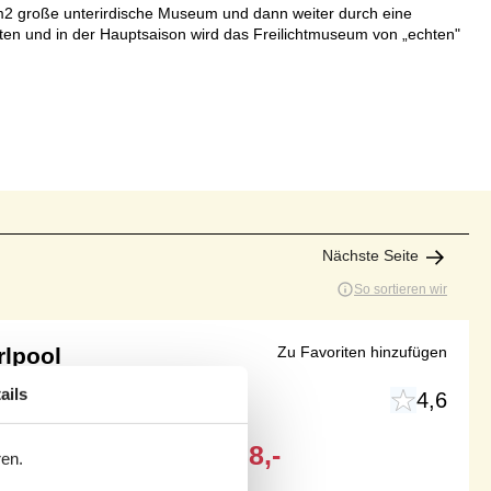
0 m2 große unterirdische Museum und dann weiter durch eine
ten und in der Hauptsaison wird das Freilichtmuseum von „echten"
Nächste Seite
So sortieren wir
rlpool
Zu Favoriten hinzufügen
ails
4,6
Ab
EUR
508,-
ren.