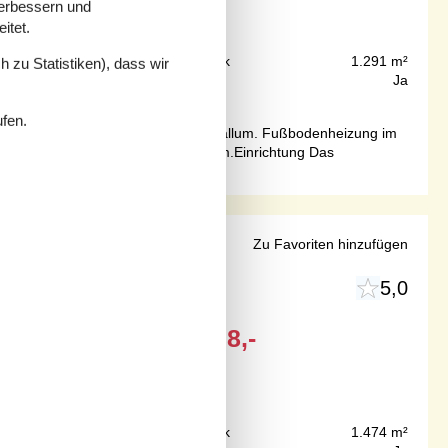
verbessern und
itet.
575 m
Grundstück
1.291 m²
 zu Statistiken), dass wir
293 m²
Internet
Ja
ufen.
nt - in dem gemütlichen Marschort Ballum. Fußbodenheizung im
ine Doppelschlafcouch im Hobbyraum.Einrichtung Das
 mit Komfort
Zu Favoriten hinzufügen
5,0
Ab
EUR
478,-
700 m
Grundstück
1.474 m²