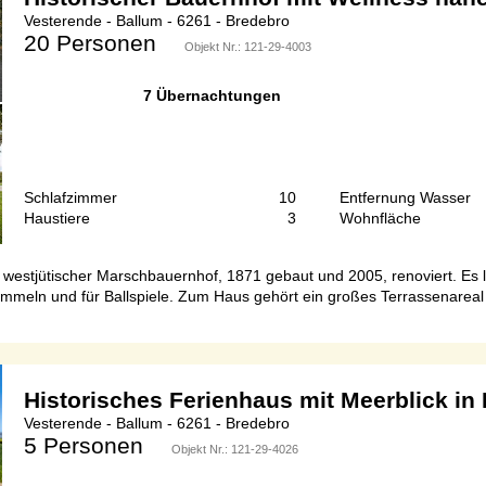
Vesterende - Ballum - 6261 - Bredebro
20 Personen
Objekt Nr.:
121-29-4003
7 Übernachtungen
Schlafzimmer
10
Entfernung Wasser
Haustiere
3
Wohnfläche
er westjütischer Marschbauernhof, 1871 gebaut und 2005, renoviert. Es
tummeln und für Ballspiele. Zum Haus gehört ein großes Terrassenareal
Historisches Ferienhaus mit Meerblick in
Vesterende - Ballum - 6261 - Bredebro
5 Personen
Objekt Nr.:
121-29-4026