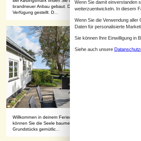
Bei Købingsmark finden Sie dieses helle und gut eingerichtete
Wenn Sie damit einverstanden sin
brandneuer Anbau gebaut. Die offene Küche/Esszimmer sorgt zu 
weiterzuentwickeln. In diesem F
Verfügung gestellt. D...
Wenn Sie die Verwendung aller Co
Daten für personalisierte Marke
Sie können Ihre Einwilligung in 
Siehe auch unsere
Datanschutzri
Willkommen in deinem FerienhausVerbringen Sie Ihre Urlaubstag
können Sie die Seele baumeln und den Alltagsstress hinter sic
Grundstücks gemütlic...