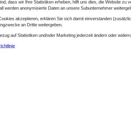
 Sommerhaus. Das Haus wird laufend renoviert, u.a. im Jahr 2019 mit
d, dass wir Ihre Statistiken erheben, hilft uns dies, die Website zu 
jeder Tageszeit für gemütliche Zusammenkünfte, und der Hausbesitzer
all werden anonymisierte Daten an unsere Subunternehmer weitergele
okies akzeptieren, erklären Sie sich damit einverstanden (zusätzlich
tingzwecke an Dritte weitergeben.
Ferienhaus mit Meerblick und großem Ga
Bezug auf Statistiken und/oder Marketing jederzeit ändern oder widerr
Østerbyvej 47 A - Kegnäs - 6470 - Als
4 Personen
chtlinie
Objekt Nr.:
127-SB50622
7 Übernachtungen
Schlafzimmer
2
Entfernung Wasser
Haustiere
2
Wohnfläche
e in diesem gemütlichen Kleinod mit Meerblick: einem Ferienhaus auf
h lassen.Den reizvollen Meerblick genießen Sie aus der Küche, von de