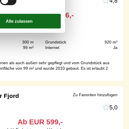
4,8
Ab
EUR
586,-
300 m
Grundstück
920 m²
99 m²
Internet
Ja
innen als auch außen sehr gepflegt und vom Grundstück aus
hnfläche von 99 m² und wurde 2010 gebaut. Es ist erlaubt 2
r Fjord
Zu Favoriten hinzufügen
5,0
Ab
EUR
599,-