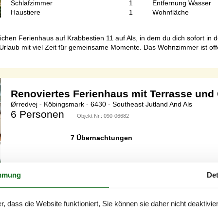
Schlafzimmer
1
Entfernung Wasser
Haustiere
1
Wohnfläche
en Ferienhaus auf Krabbestien 11 auf Als, in dem du dich sofort in 
rlaub mit viel Zeit für gemeinsame Momente. Das Wohnzimmer ist offe
Renoviertes Ferienhaus mit Terrasse und
Ørredvej - Köbingsmark - 6430 - Southeast Jutland And Als
6 Personen
Objekt Nr.:
090-06682
7 Übernachtungen
mmung
Det
Schlafzimmer
3
Entfernung Wasser
Haustiere
2
Wohnfläche
r, dass die Website funktioniert, Sie können sie daher nicht deaktivie