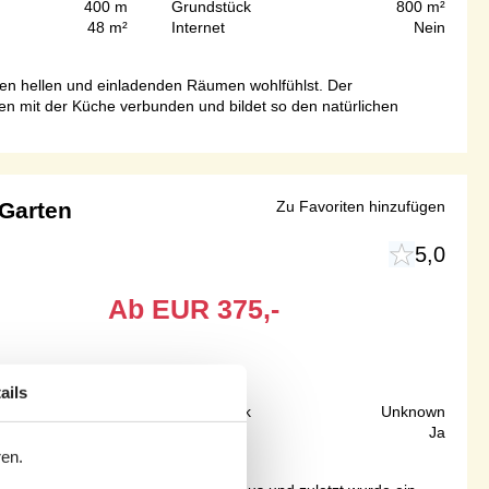
400 m
Grundstück
800 m²
48 m²
Internet
Nein
den hellen und einladenden Räumen wohlfühlst. Der
n mit der Küche verbunden und bildet so den natürlichen
 Garten
Zu Favoriten hinzufügen
5,0
Ab
EUR
375,-
ails
100 m
Grundstück
Unknown
59 m²
Internet
Ja
ren.