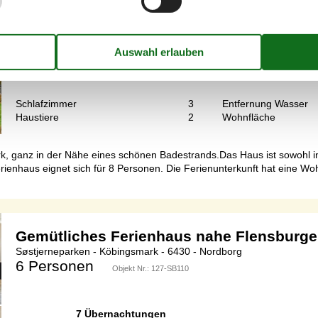
8 Personen
Objekt Nr.:
121-66-3053
7 Übernachtungen
Schlafzimmer
3
Entfernung Wasser
Haustiere
2
Wohnfläche
k, ganz in der Nähe eines schönen Badestrands.Das Haus ist sowohl 
ienhaus eignet sich für 8 Personen. Die Ferienunterkunft hat eine Wo
Gemütliches Ferienhaus nahe Flensburge
Søstjerneparken - Köbingsmark - 6430 - Nordborg
6 Personen
Objekt Nr.:
127-SB110
7 Übernachtungen