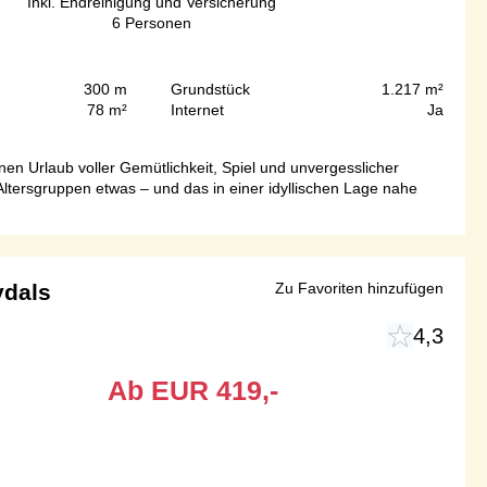
Inkl. Endreinigung und Versicherung
6
Personen
300 m
Grundstück
1.217 m²
78 m²
Internet
Ja
en Urlaub voller Gemütlichkeit, Spiel und unvergesslicher
Altersgruppen etwas – und das in einer idyllischen Lage nahe
ydals
Zu Favoriten hinzufügen
4,3
Ab
EUR
419,-