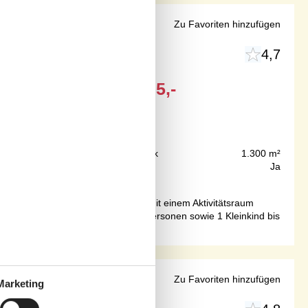
ktivitätsraum
Zu Favoriten hinzufügen
4,7
Ab
EUR
835,-
450 m
Grundstück
1.300 m²
145 m²
Internet
Ja
 Badesteg entfernt.Das Haus ist mit einem Aktivitätsraum
 Das Ferienhaus eignet sich für 10 Personen sowie 1 Kleinkind bis
nd Wellness
Zu Favoriten hinzufügen
Marketing