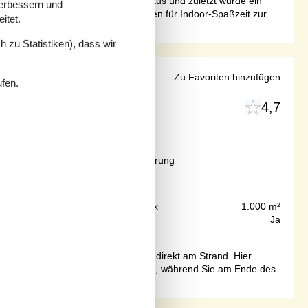
 neuen Böden im gesamten Sommerhaus und zuletzt wurde ein
verbessern und
 hat verschiedene Arten von Spielen für Indoor-Spaßzeit zur
itet.
 zu Statistiken), dass wir
rten
Zu Favoriten hinzufügen
ufen.
4,7
Ab
EUR
716,-
Inkl. Endreinigung und Versicherung
50 m
Grundstück
1.000 m²
74 m²
Internet
Ja
 großem, eingezäunten Grundstück direkt am Strand. Hier
r nach Süden ausgerichteten Terrasse, während Sie am Ende des