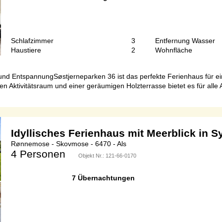
Schlafzimmer
3
Entfernung Wasser
Haustiere
2
Wohnfläche
und EntspannungSøstjerneparken 36 ist das perfekte Ferienhaus für ein
 Aktivitätsraum und einer geräumigen Holzterrasse bietet es für alle 
Idyllisches Ferienhaus mit Meerblick in S
Rønnemose - Skovmose - 6470 - Als
4 Personen
Objekt Nr.:
121-66-0170
7 Übernachtungen