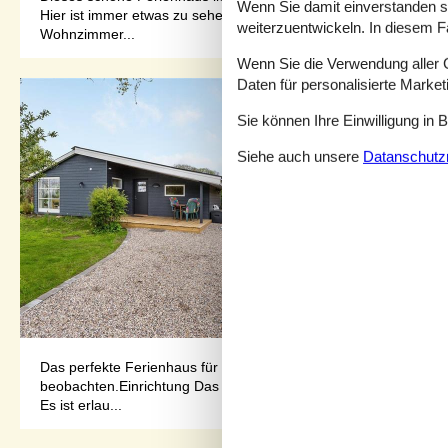
Wenn Sie damit einverstanden sin
Hier ist immer etwas zu sehen: die heimische Tierwelt, die Vielf
weiterzuentwickeln. In diesem F
Wohnzimmer...
Wenn Sie die Verwendung aller Co
Daten für personalisierte Marke
Sie können Ihre Einwilligung in 
Siehe auch unsere
Datanschutzri
Das perfekte Ferienhaus für alle, die sich Ruhe, Frieden und m
beobachten.Einrichtung Das Ferienhaus eignet sich für 6 Person
Es ist erlau...