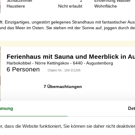
Schlafzimmer
1
Entfernung Wasser
Haustiere
Nicht erlaubt
Wohnfläche
fft. Einzigartiges, ungestört gelegenes Strandhaus mit fantastischer 
 das Meer im Osten. Sie stehen mit der Sonne auf, joggen durch den 
Ferienhaus mit Sauna und Meerblick in 
Harbokobbel - Nörre Kettingskov - 6440 - Augustenborg
6 Personen
Objekt Nr.:
160-D1206
7 Übernachtungen
mmung
Det
Schlafzimmer
3
Entfernung Wasser
Haustiere
Nicht erlaubt
Wohnfläche
r, dass die Website funktioniert, Sie können sie daher nicht deaktivie
 Sie sowohl vom Haus aus durch die großen Fenster als auch von der gr