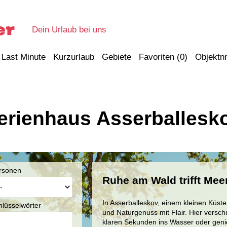
Dein Urlaub bei uns
Last Minute
Kurzurlaub
Gebiete
Favoriten (
0
)
Objektnr
erienhaus Asserballesk
rsonen
Ruhe am Wald trifft Mee
In Asserballeskov, einem kleinen Küst
hlüsselwörter
und Naturgenuss mit Flair. Hier verschm
klaren Sekunden ins Wasser oder genie