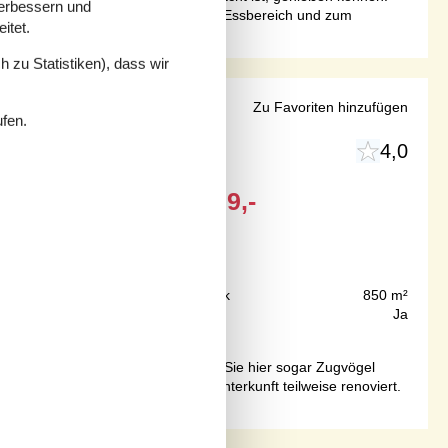
verbessern und
. Die gut ausgestattete Küche ist zum Essbereich und zum
itet.
 zu Statistiken), dass wir
n Augustenborg
Zu Favoriten hinzufügen
ufen.
4,0
Ab
EUR
409,-
150 m
Grundstück
850 m²
60 m²
Internet
Ja
 und im Frühling und Herbst können Sie hier sogar Zugvögel
6 gebaut. 2021 wurde die Ferienunterkunft teilweise renoviert.