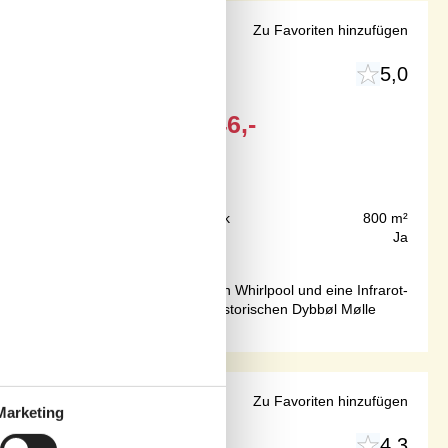
d Sauna
Zu Favoriten hinzufügen
5,0
Ab
EUR
346,-
900 m
Grundstück
800 m²
98 m²
Internet
Ja
 Das Ferienhaus verfügt über einen Whirlpool und eine Infrarot-
adt mit guten Geschäften und der historischen Dybbøl Mølle
d Garten
Zu Favoriten hinzufügen
Marketing
4,3