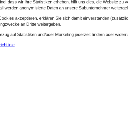
d, dass wir Ihre Statistiken erheben, hilft uns dies, die Website zu 
alt der Jahreszeiten in der Natur oder die Schiffe auf dem Kleinen Belt
all werden anonymisierte Daten an unsere Subunternehmer weitergele
okies akzeptieren, erklären Sie sich damit einverstanden (zusätzlich
tingzwecke an Dritte weitergeben.
Ferienhaus mit Meerblick und Terrasse i
Bezug auf Statistiken und/oder Marketing jederzeit ändern oder widerr
Grønvej - Nörre Kettingskov - 6440 - Augustenborg
6 Personen
chtlinie
Objekt Nr.:
121-65-2004
7 Übernachtungen
Schlafzimmer
3
Entfernung Wasser
Haustiere
1
Wohnfläche
alerische Natur wünschen. Die Gegend bietet gute Angelmöglichkeiten,
en. Die Ferienunterkunft hat eine Wohnfläche von 60 m² und wurde 196