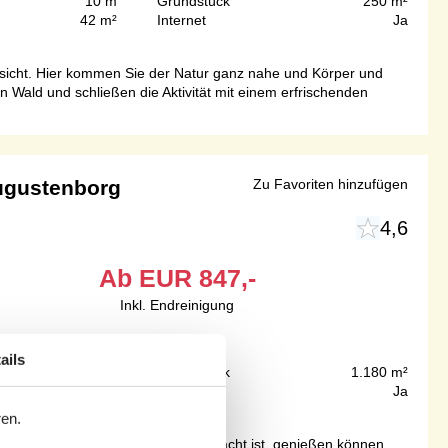
10 m
Grundstück
250 m²
42 m²
Internet
Ja
Aussicht. Hier kommen Sie der Natur ganz nahe und Körper und
Wald und schließen die Aktivität mit einem erfrischenden
Augustenborg
Zu Favoriten hinzufügen
4,6
Ab
EUR
847,-
Inkl. Endreinigung
ails
300 m
Grundstück
1.180 m²
108 m²
Internet
Ja
ren.
oßen Terrasse, die teilweise überdacht ist, genießen können.