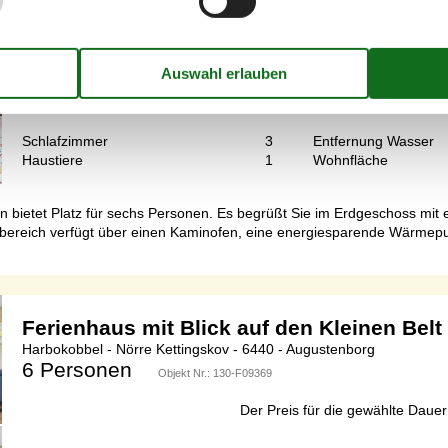
Objekt Nr.:
127-SB50639
7 Übernachtungen
Schlafzimmer
3
Entfernung Wasser
Haustiere
1
Wohnfläche
n bietet Platz für sechs Personen. Es begrüßt Sie im Erdgeschoss mit
ereich verfügt über einen Kaminofen, eine energiesparende Wärmepum
Ferienhaus mit Blick auf den Kleinen Belt
Harbokobbel - Nörre Kettingskov - 6440 - Augustenborg
6 Personen
Objekt Nr.:
130-F09369
Der Preis für die gewählte Daue