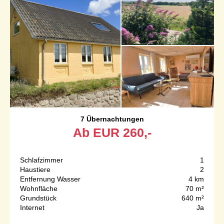
7 Übernachtungen
Ab
EUR
260,-
Schlafzimmer
1
Haustiere
2
Entfernung Wasser
4 km
Wohnfläche
70 m²
Grundstück
640 m²
Internet
Ja