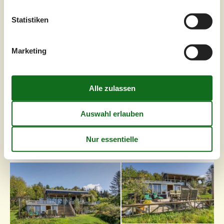
Dieses authentische Ferienhaus mit 100 m² bietet den
idealen Rahmen für einen Urlaub mit bis zu sechs
Statistiken
Personen. Mit zwei Schlafzimmern und angenehmen
Wohnbereichen eignet es sich für Familien und Freunde,
die gemeinsam Zeit verbringen möchten. Das Haus liegt
Marketing
im Wald, wo die Natur na...
Zu Favoriten hinzufügen
Idyllisches Ferienhaus nahe
Faaborgs Natur
Højbolund - Svanninge - 5600 - Faaborg
4,0
6 Personen
Objekt Nr.:
130-G52044