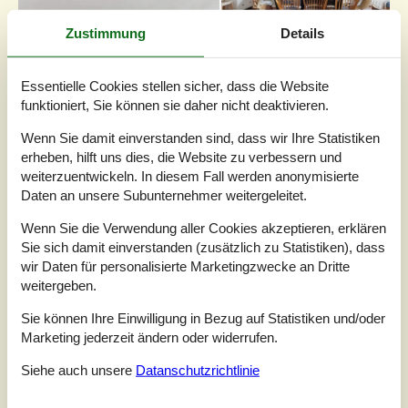
Zustimmung
Details
Essentielle Cookies stellen sicher, dass die Website
funktioniert, Sie können sie daher nicht deaktivieren.
Wenn Sie damit einverstanden sind, dass wir Ihre Statistiken
erheben, hilft uns dies, die Website zu verbessern und
7 Übernachtungen
weiterzuentwickeln. In diesem Fall werden anonymisierte
Ab
EUR
627,-
Daten an unsere Subunternehmer weitergeleitet.
Inkl. Endreinigung
Wenn Sie die Verwendung aller Cookies akzeptieren, erklären
Sie sich damit einverstanden (zusätzlich zu Statistiken), dass
Schlafzimmer
2
wir Daten für personalisierte Marketingzwecke an Dritte
Haustiere
2
weitergeben.
Entfernung Wasser
6.600 m
Wohnfläche
100 m²
Sie können Ihre Einwilligung in Bezug auf Statistiken und/oder
Grundstück
Unknown
Marketing jederzeit ändern oder widerrufen.
Internet
Ja
Siehe auch unsere
Datanschutzrichtlinie
Dieses traditionelle Ferienhaus mit 100 m² Wohnfläche