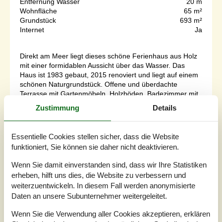
Entfernung Wasser
20 m
Wohnfläche
65 m²
Grundstück
693 m²
Internet
Ja
Direkt am Meer liegt dieses schöne Ferienhaus aus Holz
mit einer formidablen Aussicht über das Wasser. Das
Haus ist 1983 gebaut, 2015 renoviert und liegt auf einem
schönen Naturgrundstück. Offene und überdachte
Terrasse mit Gartenmöbeln. Holzböden. Badezimmer mit
Duschnische. Die Küche ist gut ausgestattet und enthält
Zustimmung
Details
u. a. Geschirrspüler und Mikrowelle. Das Wohnzimmer
enthält Kaminofen sowie...
Essentielle Cookies stellen sicher, dass die Website
Zu Favoriten hinzufügen
funktioniert, Sie können sie daher nicht deaktivieren.
Wenn Sie damit einverstanden sind, dass wir Ihre Statistiken
erheben, hilft uns dies, die Website zu verbessern und
Ferienhaus mit Sauna und
weiterzuentwickeln. In diesem Fall werden anonymisierte
Whirlpool in Assens
Daten an unsere Subunternehmer weitergeleitet.
Mellembakken - Sandager Näs - 5610 - Assens
3,9
8 Personen
Wenn Sie die Verwendung aller Cookies akzeptieren, erklären
Objekt Nr.:
121-70-1022