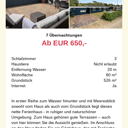
7 Übernachtungen
Ab
EUR
650,-
Schlafzimmer
3
Haustiere
Nicht erlaubt
Entfernung Wasser
20 m
Wohnfläche
80 m²
Grundstück
526 m²
Internet
Ja
In erster Reihe zum Wasser hinunter und mit Meeresblick
sowohl vom Haus als auch vom Grundstück liegt dieses
nette Ferienhaus - in ruhiger und naturschöner
Umgebung. Zum Haus gehören gute Terrassen – auch
von hier können Sie die Aussicht genießen. Im Anschluss
an das Haus finden Sie ein Gästehaus, das mit Teeküche,