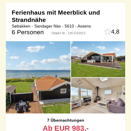
Ferienhaus mit Meerblick und
Strandnähe
Søbakken - Sandager Näs - 5610 - Assens
4,8
6 Personen
Objekt Nr.:
130-G52013
7 Übernachtungen
Ab
EUR
983,-