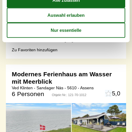
Schönes Haus, auf einem 810 m2 großen Naturgrund,
nur 400 Meter vom Wasser in dem beliebten
Ferienhausgebiet Sandager Næs gelegen. Der Ort
Assens ist nur 10 Kilometer entfernt. Das Ferienhaus ist
eingerichtet mit einem hellen Wohnzimmer mit Zugang zu
einer Terrasse sowie Leiter zum Schlafboden. Die gut
ausgestattete Küche ist offen mit dem Wohnzimmer
kombiniert und hat einen Zugang zum Hausw...
Zu Favoriten hinzufügen
Modernes Ferienhaus am Wasser
mit Meerblick
Ved Klinten - Sandager Näs - 5610 - Assens
5,0
6 Personen
Objekt Nr.:
121-70-1012