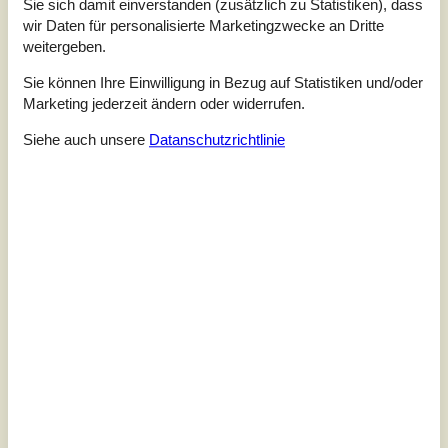
Sie sich damit einverstanden (zusätzlich zu Statistiken), dass
wir Daten für personalisierte Marketingzwecke an Dritte
weitergeben.
Sie können Ihre Einwilligung in Bezug auf Statistiken und/oder
Marketing jederzeit ändern oder widerrufen.
Siehe auch unsere
Datanschutzrichtlinie
7 Übernachtungen
Ab
EUR
644,-
Schlafzimmer
4
Haustiere
1
Entfernung Wasser
400 m
Wohnfläche
125 m²
Grundstück
810 m²