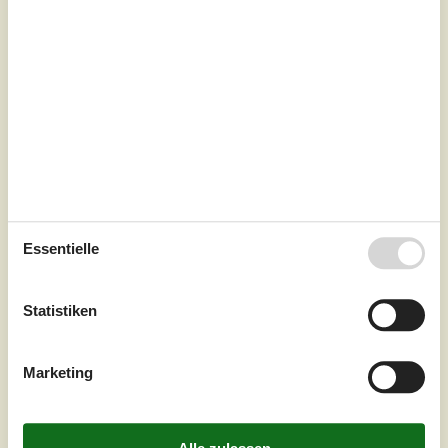
7 Übernachtungen
Ab
EUR
448,-
Inkl. Endreinigung und Versicherung
Essentielle
7
Personen
Schlafzimmer
3
Statistiken
Haustiere
Nicht erlaubt
Entfernung Wasser
400 m
Wohnfläche
80 m²
Marketing
Grundstück
810 m²
Internet
Ja