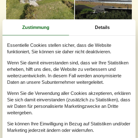
Zustimmung
Details
7 Übernachtungen
Ab
EUR
575,-
Essentielle Cookies stellen sicher, dass die Website
Inkl. Endreinigung und Versicherung
funktioniert, Sie können sie daher nicht deaktivieren.
2
Erwachsene
1
Kind
Wenn Sie damit einverstanden sind, dass wir Ihre Statistiken
Schlafzimmer
2
erheben, hilft uns dies, die Website zu verbessern und
Haustiere
Nicht erlaubt
weiterzuentwickeln. In diesem Fall werden anonymisierte
Entfernung Wasser
100 m
Daten an unsere Subunternehmer weitergeleitet.
Wohnfläche
57 m²
Grundstück
485 m²
Wenn Sie die Verwendung aller Cookies akzeptieren, erklären
Internet
Ja
Sie sich damit einverstanden (zusätzlich zu Statistiken), dass
wir Daten für personalisierte Marketingzwecke an Dritte
Ferienhaus mit hellen og freundlichen einrichtung, zentral
weitergeben.
gelegen und mit Meerblick. Eingangsbereich mit zugang
zum Wohnraum und Zimmern. Komb. Wohn-Essraum mit
Sie können Ihre Einwilligung in Bezug auf Statistiken und/oder
Kaminofen. Alkove mit 1-2 Schlafmöglichkeiten. Zugang
Marketing jederzeit ändern oder widerrufen.
zur teilweise überdachte Süd-West Terrasse. Küche/Alrum