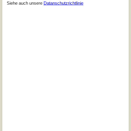
mit Kühlschrank/Gefrier, E-Herd, Spülmaschine. 2
Siehe auch unsere
Datanschutzrichtlinie
Schlafzimmer, 1 mit Doppelbett, 1 mit 1 Etagenbett
(190x70cm). Bad mit D...
Zu Favoriten hinzufügen
Luxuriöses Ferienhaus direkt am
Meer in Svinø
Soløje Strandvej - Svinö - 4750 - Lundby
4,3
8 Personen
Objekt Nr.:
160-G1184