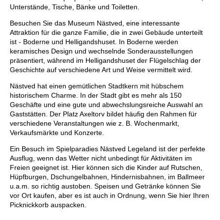
Unterstände, Tische, Bänke und Toiletten.
Besuchen Sie das Museum Nästved, eine interessante
Attraktion für die ganze Familie, die in zwei Gebäude unterteilt
ist - Boderne und Helligandshuset. In Boderne werden
keramisches Design und wechselnde Sonderausstellungen
präsentiert, während im Helligandshuset der Flügelschlag der
Geschichte auf verschiedene Art und Weise vermittelt wird.
Nästved hat einen gemütlichen Stadtkern mit hübschem
historischem Charme. In der Stadt gibt es mehr als 150
Geschäfte und eine gute und abwechslungsreiche Auswahl an
Gaststätten. Der Platz Axeltorv bildet häufig den Rahmen für
verschiedene Veranstaltungen wie z. B. Wochenmarkt,
Verkaufsmärkte und Konzerte.
Ein Besuch im Spielparadies Nästved Legeland ist der perfekte
Ausflug, wenn das Wetter nicht unbedingt für Aktivitäten im
Freien geeignet ist. Hier können sich die Kinder auf Rutschen,
Hüpfburgen, Dschungelbahnen, Hindernisbahnen, im Ballmeer
u.a.m. so richtig austoben. Speisen und Getränke können Sie
vor Ort kaufen, aber es ist auch in Ordnung, wenn Sie hier Ihren
Picknickkorb auspacken.