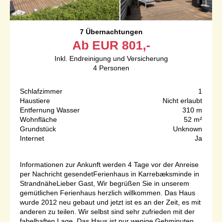
7 Übernachtungen
Ab
EUR
801,-
Inkl. Endreinigung und Versicherung
4
Personen
Schlafzimmer
1
Haustiere
Nicht erlaubt
Entfernung Wasser
310 m
Wohnfläche
52 m²
Grundstück
Unknown
Internet
Ja
Informationen zur Ankunft werden 4 Tage vor der Anreise
per Nachricht gesendetFerienhaus in Karrebæksminde in
StrandnäheLieber Gast, Wir begrüßen Sie in unserem
gemütlichen Ferienhaus herzlich willkommen. Das Haus
wurde 2012 neu gebaut und jetzt ist es an der Zeit, es mit
anderen zu teilen. Wir selbst sind sehr zufrieden mit der
fabelhaften Lage. Das Haus ist nur wenige Gehminuten