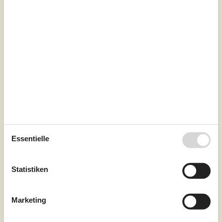
funk...
Zu Favoriten hinzufügen
Komfortables Ferienhaus mit
Whirlpool und Meerblick
Fuglevænget - Bisserup - 4243 - Rude
6 Personen
davon 1 Kind (0-11 Jahre alt)
4,5
Objekt Nr.:
042-SL245
Essentielle
Statistiken
Marketing