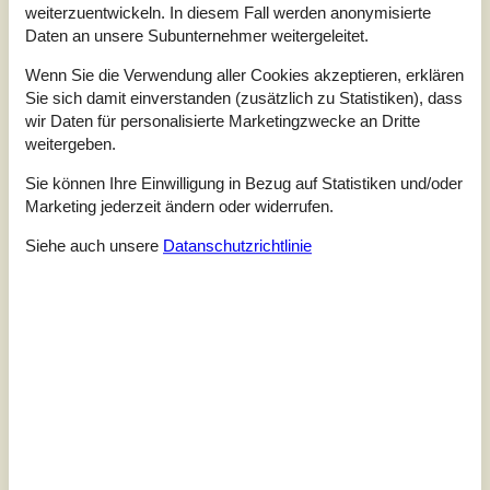
Sandstrand am Fjord
weiterzuentwickeln. In diesem Fall werden anonymisierte
Ø.Strandløkkevej - 5300 - Kerteminde
Daten an unsere Subunternehmer weitergeleitet.
6 Personen
davon 2 Kinder (0-11 Jahre
Wenn Sie die Verwendung aller Cookies akzeptieren, erklären
alt)
Sie sich damit einverstanden (zusätzlich zu Statistiken), dass
3,5
wir Daten für personalisierte Marketingzwecke an Dritte
Objekt Nr.:
130-G51843
weitergeben.
Sie können Ihre Einwilligung in Bezug auf Statistiken und/oder
Marketing jederzeit ändern oder widerrufen.
Siehe auch unsere
Datanschutzrichtlinie
7 Übernachtungen
Ab
EUR
523,-