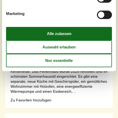
Inkl. Endreinigung
Marketing
Schlafzimmer
3
Haustiere
Nicht erlaubt
Entfernung Wasser
70 m
Wohnfläche
65 m²
Grundstück
260 m²
Internet
Ja
Willkommen im FerienhausWunderschön renoviertes
Ferienhaus mit Blick auf den Fjord im idyllischen und
ruhigen Gebiet Strandlysthuse in Munkebo, nahe
Kerteminde. Das Ferienhaus wurde 2025 renoviert und im
schönsten Sommerhausstil eingerichtet. Es gibt eine
separate, neue Küche mit Geschirrspüler, ein gemütliches
Wohnzimmer mit Holzofen, eine energieeffiziente
Wärmepumpe und einen Essbereich,...
Zu Favoriten hinzufügen