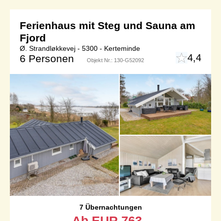
Ferienhaus mit Steg und Sauna am
Fjord
Ø. Strandløkkevej - 5300 - Kerteminde
4,4
6 Personen
Objekt Nr.:
130-G52092
7 Übernachtungen
Ab
EUR
763,-