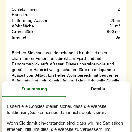
Schlafzimmer
2
Haustiere
1
Entfernung Wasser
25 m
Wohnfläche
51 m²
Grundstück
600 m²
Internet
Ja
Erleben Sie einen wunderschönen Urlaub in diesem
charmanten Ferienhaus direkt am Fjord und mit
Panoramablick aufs Wasser. Dieses charaktervolle und
gemütliche Haus ist wie geschaffen für eine entspannte
Auszeit vom Alltag. Ein heller Wohnbereich mit bequemer
Sofalandschaft, ein Kaminofen und viele liebevolle Details
sorgen für beruhigende Atmosphäre. Genießen Sie den
Zustimmung
Details
Blick auf den Fjord, vert...
Zu Favoriten hinzufügen
Essentielle Cookies stellen sicher, dass die Website
funktioniert, Sie können sie daher nicht deaktivieren.
Wenn Sie damit einverstanden sind, dass wir Ihre Statistiken
Modernes Ferienhaus nahe
erheben, hilft uns dies, die Website zu verbessern und