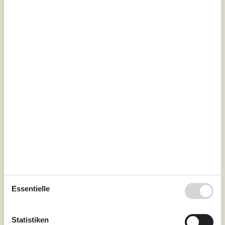
Renoviertes Ferienhaus mit
Fjordblick in Munkebo
Strandlysthuse - Kerteminde - 5330 - Munkebo
4,0
6 Personen
Objekt Nr.:
513-490424
Essentielle
7 Übernachtungen
Ab
EUR
459,-
Statistiken