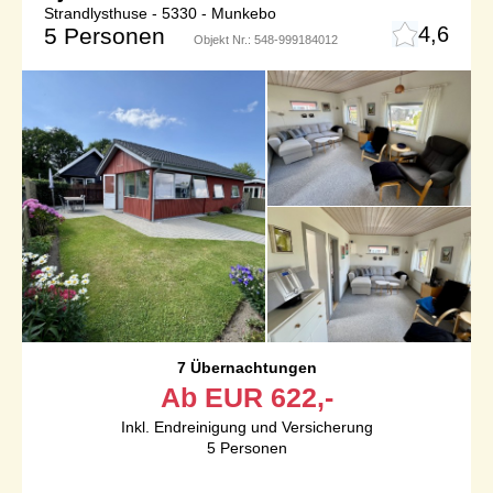
Strandlysthuse - 5330 - Munkebo
4,6
5 Personen
Objekt Nr.:
548-999184012
7 Übernachtungen
Ab
EUR
622,-
Inkl. Endreinigung und Versicherung
5
Personen