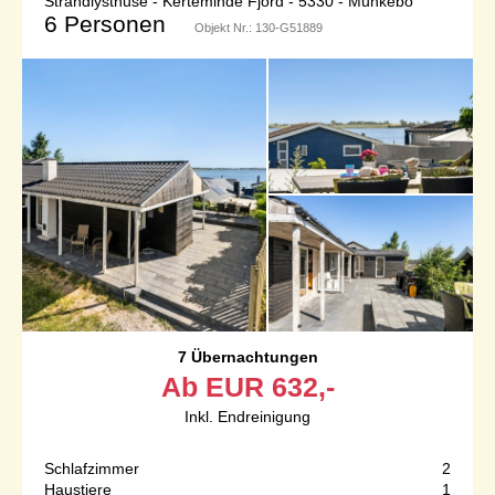
Strandlysthuse - Kerteminde Fjord - 5330 - Munkebo
6 Personen
Objekt Nr.:
130-G51889
7 Übernachtungen
Ab
EUR
632,-
Inkl. Endreinigung
Schlafzimmer
2
Haustiere
1