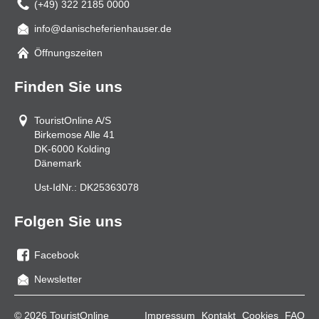
(+49) 322 2185 0000
info@danischeferienhauser.de
Mail
Öffnungszeiten
Finden Sie uns
TouristOnline A/S
Birkemose Alle 41
DK-6000
Kolding
Dänemark
Ust-IdNr.:
DK25363078
Folgen Sie uns
Facebook
Sie
Newsletter
uns
auf
© 2026 TouristOnline
Impressum
Kontakt
Cookies
FAQ