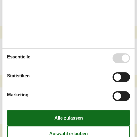
denen Hunde
willkommen sind
Familien Ferienhäuser
Gatten für Ihren
Essentielle
Kurzurlaub
Statistiken
Familien Ferienhäuser
Marketing
Hadsund an Meer und
Strand