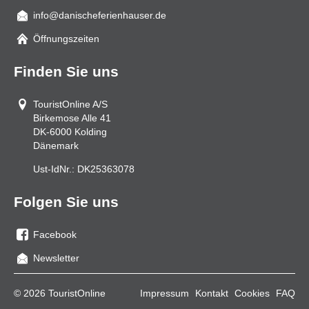
info@danischeferienhauser.de
Mail
Öffnungszeiten
Finden Sie uns
TouristOnline A/S
Birkemose Alle 41
DK-6000
Kolding
Dänemark
Ust-IdNr.:
DK25363078
Folgen Sie uns
Facebook
Sie
Newsletter
uns
auf
© 2026 TouristOnline
Impressum
Kontakt
Cookies
FAQ
Facebook