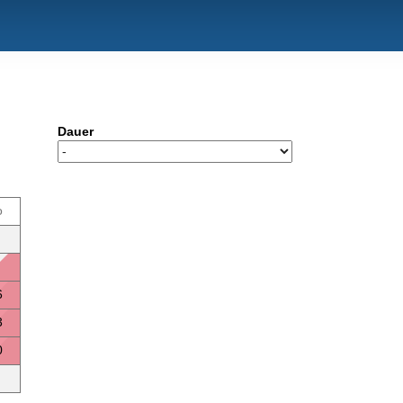
Dauer
o
6
3
0