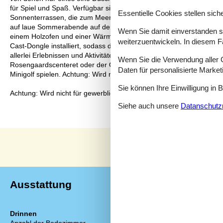
für Spiel und Spaß. Verfügbar sind u.a. Trampolin, Fußballtor, Te
Essentielle Cookies stellen siche
Sonnenterrassen, die zum Meer ausgerichtete nach Südwesten, so
auf laue Sommerabende auf der Terrasse mit Grillabenden, guten
Wenn Sie damit einverstanden sin
einem Holzofen und einer Wärmepumpe beheizt, und WLAN ist verfü
weiterzuentwickeln. In diesem F
Cast-Dongle installiert, sodass das Streamen über eigene Dienste m
allerlei Erlebnissen und Aktivitäten für Jung und Alt. Besuchen S
Wenn Sie die Verwendung aller Co
Rosengaardscenteret oder der Odense Zoo. In Kerteminde (ca. 15
Daten für personalisierte Marke
Minigolf spielen. Achtung: Wird nicht für gewerbliche Nutzung vermie
Sie können Ihre Einwilligung in 
Achtung: Wird nicht für gewerbliche Nutzung vermietet.
Siehe auch unsere
Datanschutzri
Ausstattung
Drinnen
Küche