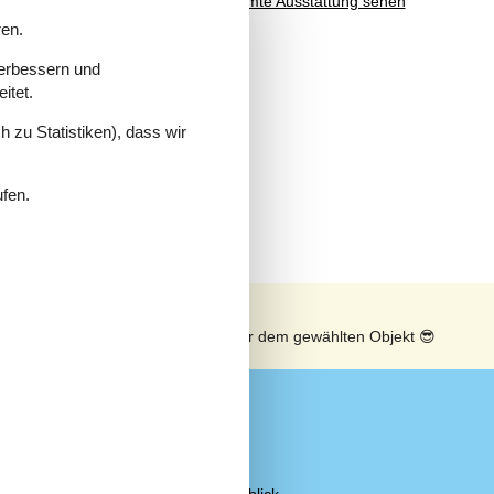
Gesamte Ausstattung sehen
e
ren.
sich
t
verbessern und
itet.
it
 zu Statistiken), dass wir
ufen.
n
Sonnenstand über dem gewählten Objekt
😎
Sicht