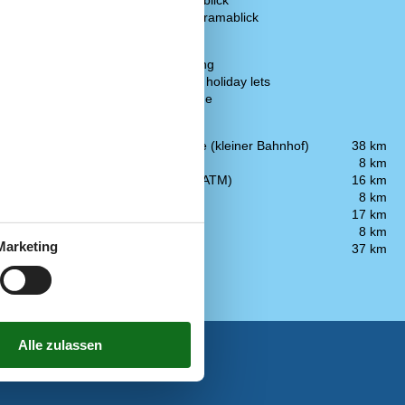
Haus mit Meerblick
Haus mit Panoramablick
Diverse
vater Parkplatz
Privater Eingang
Rental only for holiday lets
Zoo in der Nähe
Entfernung
Bahnhaltestelle (kleiner Bahnhof)
38 km
Bushaltestelle
8 km
n geeignet
Geldautomat (ATM)
16 km
emietet werden
Geschäfte
8 km
Golfplatz
17 km
Restaurants
8 km
Marketing
Zoo
37 km