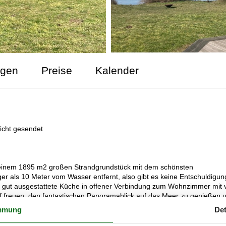
ngen
Preise
Kalender
icht gesendet
 einem 1895 m2 großen Strandgrundstück mit dem schönsten
er als 10 Meter vom Wasser entfernt, also gibt es keine Entschuldigun
d gut ausgestattete Küche in offener Verbindung zum Wohnzimmer mit v
uf freuen, den fantastischen Panoramablick auf das Meer zu genießen 
sen und allem, was Ihnen sonst noch einfällt, zu entspannen. Darüber
mmung
Det
ines ist 140 cm breit), 1 Einzelbett und 1 Etagenbett und 2 Badezimme
Erwachsene und 3 Kinder. Zum Haus ist ein schöner Naturgrund mit Pla