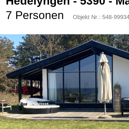
Hedelyngen
 - 5390
 - M
7 Personen
Objekt Nr.:
548-9993