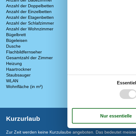
Anzahl der Badezimmer
1
Backofen
Anzahl der Doppelbetten
2
Gefrierfach
Anzahl der Einzelbetten
1
Gewürze/Gewü
Anzahl der Etagenbetten
1
Kaffeemaschi
Anzahl der Schlafzimmer
3
Kochgrundlage
Anzahl der Wohnzimmer
1
Küche
Bügelbrett
Küchenherd
Bügeleisen
Kühlschrank
Dusche
Spülmaschine
Flachbildfernseher
Wasserkocher
Gesamtzahl der Zimmer
4
Heizung
Haartrockner
Staubsauger
WLAN
Kostenlos
Essentiel
Wohnfläche (in m²)
106
Kurzurlaub
Zur Zeit werden keine Kurzulaube angeboten. Das bedeutet meistens