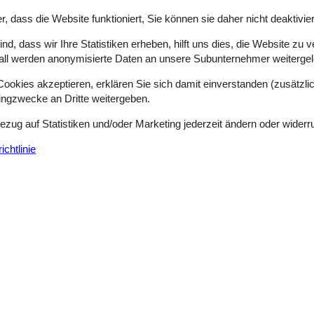
nnisnetz und Gartenspiele. Im Außenbereich finden Sie außerdem 2 groß
r, dass die Website funktioniert, Sie können sie daher nicht deaktivie
dass Sie den ganzen Nachmittag und Abend Sonne haben. Freuen Sie 
 Gesprächen und den schönsten Sonnenuntergängen. Das Haus wird mi
d, dass wir Ihre Statistiken erheben, hilft uns dies, die Website zu 
gbar. Es gibt keine TV-Kanäle, aber im Fernseher wurde ein Chrome-
all werden anonymisierte Daten an unsere Subunternehmer weitergele
öglich ist. In weniger als 30 Minuten erreichen Sie die Stadt Odense m
ie zum Beispiel H.C. Andersens Museum, das Einkaufszentrum
okies akzeptieren, erklären Sie sich damit einverstanden (zusätzlich
 Autominuten) können Sie unter anderem Fjord und Belt besuchen und
tingzwecke an Dritte weitergeben.
tet.
Bezug auf Statistiken und/oder Marketing jederzeit ändern oder widerr
chtlinie
Siehe Häuser nebena
Draussen