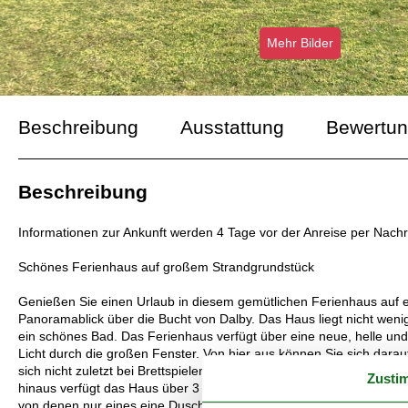
Mehr Bilder
Beschreibung
Ausstattung
Bewertu
Beschreibung
Informationen zur Ankunft werden 4 Tage vor der Anreise per Nachr
Schönes Ferienhaus auf großem Strandgrundstück
Genießen Sie einen Urlaub in diesem gemütlichen Ferienhaus auf
Panoramablick über die Bucht von Dalby. Das Haus liegt nicht wenig
ein schönes Bad. Das Ferienhaus verfügt über eine neue, helle un
Licht durch die großen Fenster. Von hier aus können Sie sich dara
sich nicht zuletzt bei Brettspielen, guten Gesprächen, leckerem Es
Zusti
hinaus verfügt das Haus über 3 Schlafzimmer mit 2 Doppelbetten (e
von denen nur eines eine Dusche hat. Das Haus ist geeignet für 4 