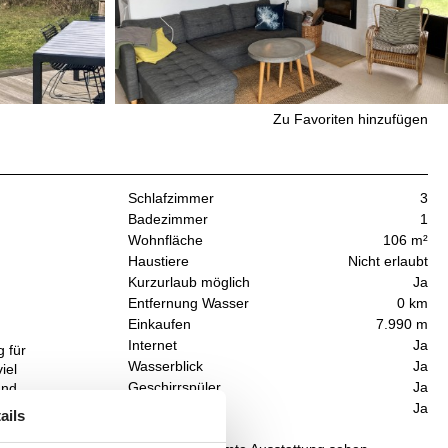
Zu Favoriten hinzufügen
Schlafzimmer
3
Badezimmer
1
Wohnfläche
106 m²
Haustiere
Nicht erlaubt
Kurzurlaub möglich
Ja
Entfernung Wasser
0 km
Einkaufen
7.990 m
Internet
Ja
g für
Wasserblick
Ja
iel
Geschirrspüler
Ja
und
Nichtraucher
Ja
ails
r,
tz