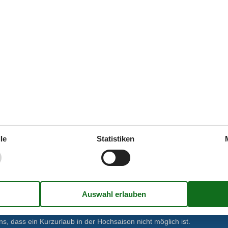
Garten
Gartenmöbel
rze kochen
Grill
ne
Regular
Parken
Pri
n (Töpfe und Pfannen)
Terrasse
Trampolin
Electric
Eignung
Haus ist für Kinder geeignet
Haus ist für Nichtraucher
Haus ist nicht für Jugendgruppe
Haus kann nicht von Schulen g
Strand
Am Strand gelegen
le
Statistiken
Strand
, dass ein Kurzurlaub in der Hochsaison nicht möglich ist.