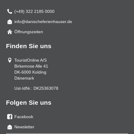
(+49) 322 2185 0000
info@danischeferienhauser.de
Mail
Öffnungszeiten
Finden Sie uns
TouristOnline A/S
Birkemose Alle 41
DK-6000
Kolding
Dänemark
Ust-IdNr.:
DK25363078
Folgen Sie uns
Facebook
Sie
Newsletter
uns