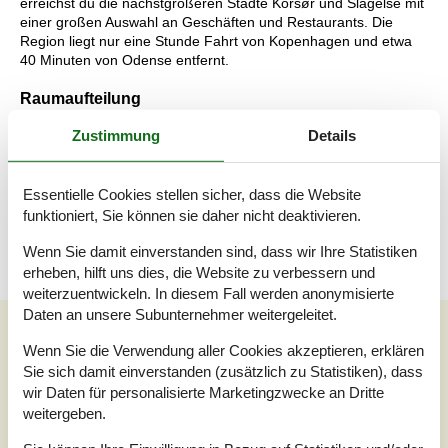
erreichst du die nächstgrößeren Städte Korsør und Slagelse mit
einer großen Auswahl an Geschäften und Restaurants. Die
Region liegt nur eine Stunde Fahrt von Kopenhagen und etwa
40 Minuten von Odense entfernt.
Raumaufteilung
Schlafzimmer
Zustimmung
Details
Doppelbett - 180*200
Schlafzimmer
Essentielle Cookies stellen sicher, dass die Website
Doppelbett - 140*200
funktioniert, Sie können sie daher nicht deaktivieren.
Wenn Sie damit einverstanden sind, dass wir Ihre Statistiken
erheben, hilft uns dies, die Website zu verbessern und
weiterzuentwickeln. In diesem Fall werden anonymisierte
Daten an unsere Subunternehmer weitergeleitet.
Unsere Gästebewertungen
Wenn Sie die Verwendung aller Cookies akzeptieren, erklären
Unsere Gästebewertungen
Sie sich damit einverstanden (zusätzlich zu Statistiken), dass
wir Daten für personalisierte Marketingzwecke an Dritte
4,0
weitergeben.
Bezogen auf
1
Bewertung