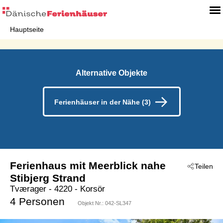
Hauptseite
Alternative Objekte
Ferienhäuser in der Nähe (3)
Ferienhaus mit Meerblick nahe
Teilen
Stibjerg Strand
Tværager
 - 4220
 - Korsör
4 Personen
Objekt Nr.:
042-SL347