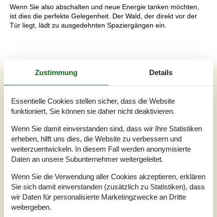
Wenn Sie also abschalten und neue Energie tanken möchten,
ist dies die perfekte Gelegenheit. Der Wald, der direkt vor der
Tür liegt, lädt zu ausgedehnten Spaziergängen ein.
Zustimmung
Details
Unsere Gästebewertungen
Unsere Gästebewertungen
Essentielle Cookies stellen sicher, dass die Website
funktioniert, Sie können sie daher nicht deaktivieren.
5,0
Bezogen auf
1
Bewertung
Wenn Sie damit einverstanden sind, dass wir Ihre Statistiken
erheben, hilft uns dies, die Website zu verbessern und
weiterzuentwickeln. In diesem Fall werden anonymisierte
Bewertung ist vom 26.07.2026
Daten an unsere Subunternehmer weitergeleitet.
5
(1)
4
Wenn Sie die Verwendung aller Cookies akzeptieren, erklären
(0)
3
(0)
Sie sich damit einverstanden (zusätzlich zu Statistiken), dass
2
(0)
1
wir Daten für personalisierte Marketingzwecke an Dritte
(0)
weitergeben.
Kommentare