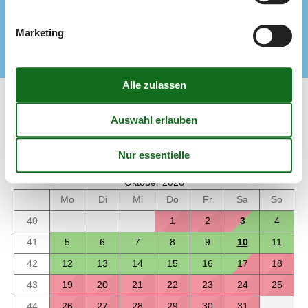
Einrichtung
Schlafzimmer
3
Marketing
Kalender
Ankunft
Oktober 2026
Mo
Di
Mi
Do
Fr
Sa
So
40
1
2
3
4
41
5
6
7
8
9
10
11
42
12
13
14
15
16
17
18
43
19
20
21
22
23
24
25
44
26
27
28
29
30
31