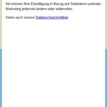
Keine Bewertungen haben Kommentare auf Deutsch
Sie können Ihre Einwilligung in Bezug auf Statistiken und/oder
1 Bewertung hat einen Kommentar in einer anderen Sprache.
Marketing jederzeit ändern oder widerrufen.
Siehe auch unsere
Datanschutzrichtlinie
Siehe Häuser nebenan
Sonnenstand über dem gewählten Objekt
😎
Ausstattung
Hausinfo - innen
Max. Anzahl Personen
5
Anzahl Haustiere
3
Kabelloses Internet
Baujahr
2015
Nichtraucher
Wärmepumpe
Elektroheizung