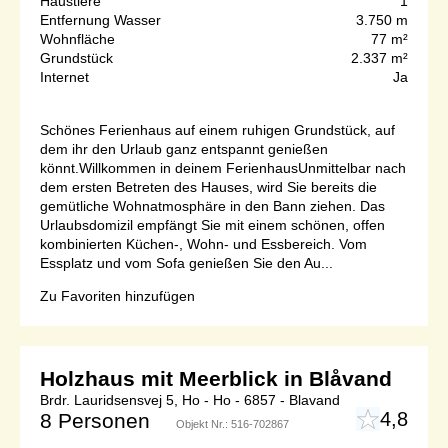
Haustiere
1
Entfernung Wasser
3.750 m
Wohnfläche
77 m²
Grundstück
2.337 m²
Internet
Ja
Schönes Ferienhaus auf einem ruhigen Grundstück, auf
dem ihr den Urlaub ganz entspannt genießen
könnt.Willkommen in deinem FerienhausUnmittelbar nach
dem ersten Betreten des Hauses, wird Sie bereits die
gemütliche Wohnatmosphäre in den Bann ziehen. Das
Urlaubsdomizil empfängt Sie mit einem schönen, offen
kombinierten Küchen-, Wohn- und Essbereich. Vom
Essplatz und vom Sofa genießen Sie den Au...
Zu Favoriten hinzufügen
Holzhaus mit Meerblick in Blåvand
Brdr. Lauridsensvej 5, Ho - Ho - 6857 - Blavand
4,8
8 Personen
Objekt Nr.:
516-702867