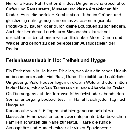
Nur eine kurze Fahrt entfernt findest Du gemütliche Geschäfte,
Cafés und Restaurants, Museen und kleine Attraktionen für
Kinder. Es ist die perfekte Kombination: Ruhe im Grünen und
gleichzeitig nahe genug, um ein Eis zu essen, regionale
Produkte zu kaufen oder durch kleine Boutiquen zu schlendern.
Auch der berühmte Leuchtturm Blavandshuk ist schnell
erreichbar. Er bietet einen weiten Blick über Meer, Dünen und
Wälder und gehört zu den beliebtesten Ausflugszielen der
Region.
Ferienhausurlaub in Ho: Freiheit und Hygge
Ein Ferienhaus in Ho bietet Dir alles, was den dänischen Urlaub
so besonders macht: viel Platz, Ruhe, Flexibilität und natürliche
Umgebung. Viele Häuser liegen direkt am Waldrand oder mitten
in der Heide, mit großen Terrassen für lange Abende im Freien.
Ob Du morgens auf der Terrasse frühstückst oder abends den
Sonnenuntergang beobachtest – in Ho fühlt sich jeder Tag nach
Hygge an.
Kurzurlaube von 2–6 Tagen sind hier genauso beliebt wie
klassische Ferienwochen oder zwei entspannte Urlaubswochen.
Familien schätzen die Nähe zur Natur, Paare die ruhige
Atmosphäre und Hundebesitzer die vielen Spazierwege.