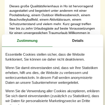
Dieses große Qualitätsferienhaus in Ho ist hervorragend
ausgestattet und begeistert unter anderem mit einer
Poolabteilung, einem Outdoor-Wellnessbereich, einem
Beachvolleyballfeld, einem Aktivitätsraum, einem
Schutzunterstand und vielem mehr. Kurz gesagt treffen
hier bis zu zehn Urlaubsgäste auf beste Voraussetzungen
für einen unvergesslichen Traumurlaub.Willkommen in
deinem FerienhausDas 180...
Zustimmung
Details
Zu Favoriten hinzufügen
Essentielle Cookies stellen sicher, dass die Website
funktioniert, Sie können sie daher nicht deaktivieren.
Ferienwohnung im Meerespark Ho
Wenn Sie damit einverstanden sind, dass wir Ihre Statistiken
mit Badeland
erheben, hilft uns dies, die Website zu verbessern und
Ho Feriecenter
weiterzuentwickeln. In diesem Fall werden anonymisierte
3 Zimmer
Daten an unsere Subunternehmer weitergeleitet.
4,5
4 Personen
Objekt Nr.:
DL-39939
Wenn Sie die Verwendung aller Cookies akzeptieren, erklären
Sie sich damit einverstanden (zusätzlich zu Statistiken), dass
wir Daten für personalisierte Marketingzwecke an Dritte