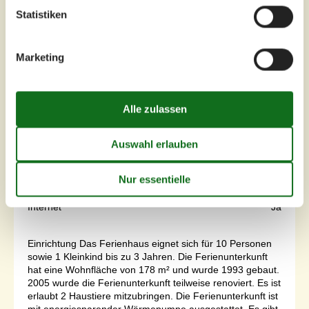
Statistiken
Marketing
7 Übernachtungen
Ab
EUR
679,-
Schlafzimmer
5
Haustiere
2
Entfernung Wasser
500 m
Wohnfläche
178 m²
Grundstück
2.300 m²
Internet
Ja
Einrichtung Das Ferienhaus eignet sich für 10 Personen
sowie 1 Kleinkind bis zu 3 Jahren. Die Ferienunterkunft
hat eine Wohnfläche von 178 m² und wurde 1993 gebaut.
2005 wurde die Ferienunterkunft teilweise renoviert. Es ist
erlaubt 2 Haustiere mitzubringen. Die Ferienunterkunft ist
mit energiesparender Wärmepumpe ausgestattet. Es gibt