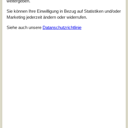
weitergeben.
Sie können Ihre Einwilligung in Bezug auf Statistiken und/oder
Marketing jederzeit ändern oder widerrufen.
Siehe auch unsere
Datanschutzrichtlinie
7 Übernachtungen
Ab
EUR
586,-
Inkl. Endreinigung
Badeland
Ja
Swimmingpool innen
Nein
Swimmingpool aussen
Nein
Internet
Ja
Entfernung Wasser
3 km
Haustiere
Nicht erlaubt