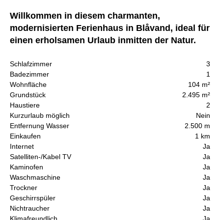
Willkommen in diesem charmanten,
modernisierten Ferienhaus in Blåvand, ideal für
einen erholsamen Urlaub inmitten der Natur.
Schlafzimmer
3
Badezimmer
1
Wohnfläche
104 m²
Grundstück
2.495 m²
Haustiere
2
Kurzurlaub möglich
Nein
Entfernung Wasser
2.500 m
Einkaufen
1 km
Internet
Ja
Satelliten-/Kabel TV
Ja
Kaminofen
Ja
Waschmaschine
Ja
Trockner
Ja
Geschirrspüler
Ja
Nichtraucher
Ja
Klimafreundlich
Ja