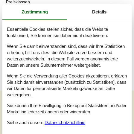
Preisklassen.
Zustimmung
Details
Der Ort Blåvand bietet zahlreiche Shopping möglichkeiten,
verschiedene Modegeschäfte für Gross und Klein, qualitativ
hochwertiges Kunsthandwerk, Schuhgeschäfte, Bernstein und
Schmuckgeschäfte,Kerzenfabrik, Bonbonfabrik sowie viele
Essentielle Cookies stellen sicher, dass die Website
familienfreundliche Restaurants und Cafés.
funktioniert, Sie können sie daher nicht deaktivieren.
Die Lebensmittelgeschäfte und die meisten anderen Geschäfte
Wenn Sie damit einverstanden sind, dass wir Ihre Statistiken
haben das ganze Jahr über täglich geöffnet.
erheben, hilft uns dies, die Website zu verbessern und
weiterzuentwickeln. In diesem Fall werden anonymisierte
Auf dem Dienstags-Trödelmarkt, der in den Sommermonaten
Daten an unsere Subunternehmer weitergeleitet.
veranstaltet wird, können Sie nach Lust und Laune bummeln.
Wenn Sie die Verwendung aller Cookies akzeptieren, erklären
Sie sich damit einverstanden (zusätzlich zu Statistiken), dass
wir Daten für personalisierte Marketingzwecke an Dritte
weitergeben.
Unsere Gästebewertungen
Sie können Ihre Einwilligung in Bezug auf Statistiken und/oder
Unsere Gästebewertungen
Marketing jederzeit ändern oder widerrufen.
5,0
Siehe auch unsere
Datanschutzrichtlinie
Bezogen auf
3
Bewertungen