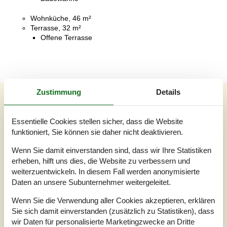
Wohnküche, 46 m²
Terrasse, 32 m²
Offene Terrasse
Zustimmung
Details
Unsere Gästebewertungen
Unsere Gästebewertungen
Externe Bewertungen
Essentielle Cookies stellen sicher, dass die Website
funktioniert, Sie können sie daher nicht deaktivieren.
5,0
Bezogen auf
1
Bewertung
Wenn Sie damit einverstanden sind, dass wir Ihre Statistiken
erheben, hilft uns dies, die Website zu verbessern und
weiterzuentwickeln. In diesem Fall werden anonymisierte
Bewertung ist vom 17.05.2026
Daten an unsere Subunternehmer weitergeleitet.
5
(1)
4
(0)
Wenn Sie die Verwendung aller Cookies akzeptieren, erklären
3
(0)
Sie sich damit einverstanden (zusätzlich zu Statistiken), dass
2
(0)
1
(0)
wir Daten für personalisierte Marketingzwecke an Dritte