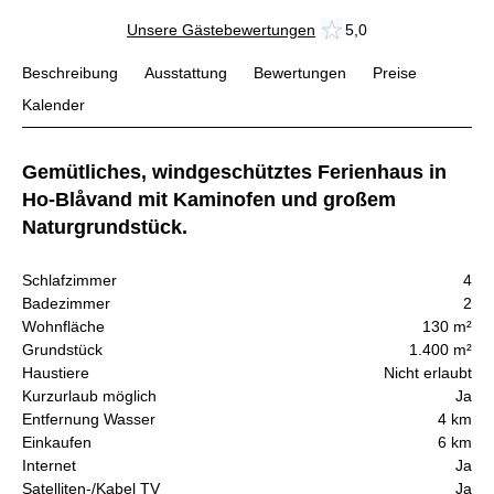
Unsere Gästebewertungen
5,0
Beschreibung
Ausstattung
Bewertungen
Preise
Kalender
Gemütliches, windgeschütztes Ferienhaus in
Ho-Blåvand mit Kaminofen und großem
Naturgrundstück.
Schlafzimmer
4
Badezimmer
2
Wohnfläche
130 m²
Grundstück
1.400 m²
Haustiere
Nicht erlaubt
Kurzurlaub möglich
Ja
Entfernung Wasser
4 km
Einkaufen
6 km
Internet
Ja
Satelliten-/Kabel TV
Ja