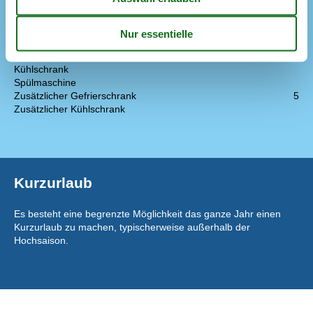
Abzugshaube
Die Küche verfügt über Warmwasser
Elektroherd
Gefriertruhe
35 l
Kaffeemaschine
Kühlschrank
Spülmaschine
Zusätzlicher Gefrierschrank
5
Zusätzlicher Kühlschrank
Kurzurlaub
Es besteht eine begrenzte Möglichkeit das ganze Jahr einen
Kurzurlaub zu machen, typischerweise außerhalb der
Hochsaison.