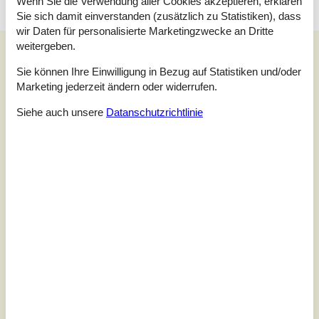
Wenn Sie die Verwendung aller Cookies akzeptieren, erklären
Sie sich damit einverstanden (zusätzlich zu Statistiken), dass
wir Daten für personalisierte Marketingzwecke an Dritte
weitergeben.
Unsere Gästebewertungen
Sie können Ihre Einwilligung in Bezug auf Statistiken und/oder
Unsere Gästebewertungen
Marketing jederzeit ändern oder widerrufen.
5,0
Siehe auch unsere
Datanschutzrichtlinie
Bezogen auf
1
Bewertung
Bewertung ist vom 31.07.2022
5
(1)
4
(0)
3
(0)
2
(0)
1
(0)
Kommentare
Keine Bewertungen haben Kommentare.