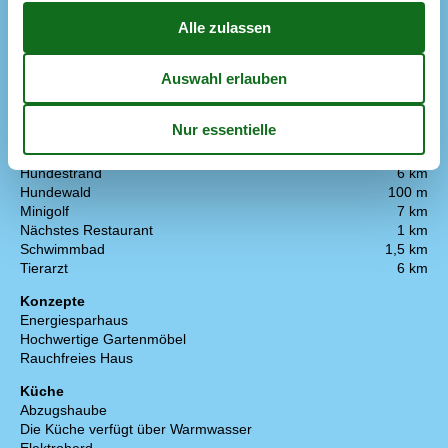
Radio
In der Nähe
Die nächste Stadt
6 km
Entf. zum Wasser/Baden
4 km
Entfernung Einkauf
6 km
Entfernung zu Angelmöglichkeiten
200 m
Geschäft für Tierfutter
6 km
Golfplatz
2 km
Hundestrand
6 km
Hundewald
100 m
Minigolf
7 km
Nächstes Restaurant
1 km
Schwimmbad
1,5 km
Tierarzt
6 km
Konzepte
Energiesparhaus
Hochwertige Gartenmöbel
Rauchfreies Haus
Küche
Abzugshaube
Die Küche verfügt über Warmwasser