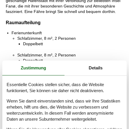
geschäftige Hafenstadt mit ihrer Verbindung zur beliebten Insel
Fanø, die mit ihrer besonderen Geschichte und Atmosphäre
fasziniert. Eine Fähre bringt Sie schnell und bequem dorthin.
Raumaufteilung
Ferienunterkunft
Schlafzimmer, 8 m², 2 Personen
Doppelbett
Schlafzimmer, 8 m², 2 Personen
Doppelbett
Zustimmung
Details
Schlafzimmer, 6 m², 2 Personen
Etagenbett
Essentielle Cookies stellen sicher, dass die Website
Badezimmer, 3 m²
funktioniert, Sie können sie daher nicht deaktivieren.
WC mit warmem und kaltem Wasser, Dusche
Wenn Sie damit einverstanden sind, dass wir Ihre Statistiken
Wohnküche, 40 m²
erheben, hilft uns dies, die Website zu verbessern und
Terrasse, 38 m²
weiterzuentwickeln. In diesem Fall werden anonymisierte
Offene und überdachte Terrasse
Daten an unsere Subunternehmer weitergeleitet.