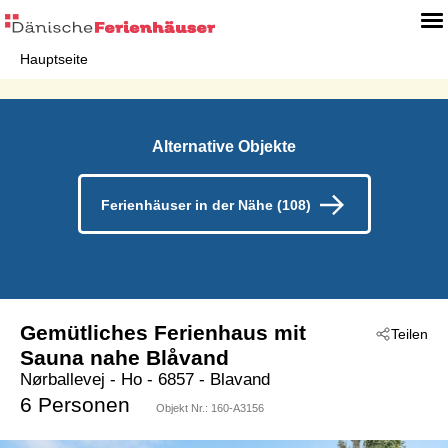
Hauptseite
Alternative Objekte
Ferienhäuser in der Nähe (108)
Gemütliches Ferienhaus mit
Teilen
Sauna nahe Blåvand
Nørballevej
 - Ho
 - 6857
 - Blavand
6 Personen
Objekt Nr.:
160-A3156