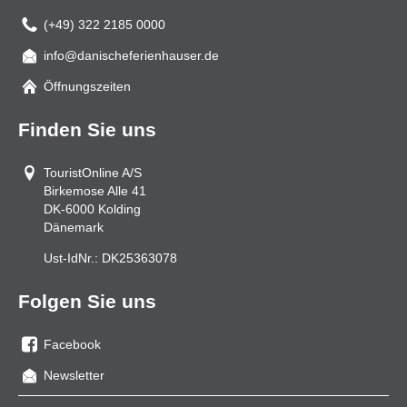
(+49) 322 2185 0000
info@danischeferienhauser.de
Mail
Öffnungszeiten
Finden Sie uns
TouristOnline A/S
Birkemose Alle 41
DK-6000
Kolding
Dänemark
Ust-IdNr.:
DK25363078
Folgen Sie uns
Facebook
Sie
Newsletter
uns