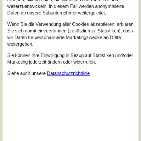
weiterzuentwickeln. In diesem Fall werden anonymisierte
3,4
Daten an unsere Subunternehmer weitergeleitet.
Bezogen auf
5
Bewertungen
Wenn Sie die Verwendung aller Cookies akzeptieren, erklären
Sie sich damit einverstanden (zusätzlich zu Statistiken), dass
Letzte Bewertung ist vom 06.06.2025
wir Daten für personalisierte Marketingzwecke an Dritte
weitergeben.
5
(2)
4
(0)
3
(2)
Sie können Ihre Einwilligung in Bezug auf Statistiken und/oder
2
(0)
Marketing jederzeit ändern oder widerrufen.
1
(1)
Kommentare
Siehe auch unsere
Datanschutzrichtlinie
1 Bewertung hat einen Kommentar auf Deutsch.
2
0
1
7
2021 November
Erwachsene
Kinder
Haustier
Überna
...eher 3.5 Sterne ....bequeme Couch ....Esstisch/Stühle für 10
Personen super ....komplette Kücheneirichtung ...Herd vorne
rechts Platte defekt ...Kamin innen Schamottsteine teilweise
kaputt ...kleines Bad etwas ältere Einrichtung ....Sauna Tür
undicht