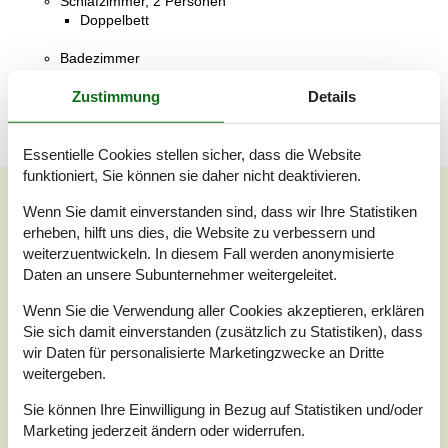
Schlafzimmer, 2 Personen
Doppelbett
Badezimmer
Warmes und kaltes Wasser, Dusche
Zustimmung
Details
Essentielle Cookies stellen sicher, dass die Website
funktioniert, Sie können sie daher nicht deaktivieren.
Unsere Gästebewertungen
Wenn Sie damit einverstanden sind, dass wir Ihre Statistiken
Unsere Gästebewertungen
Externe Bewertungen
erheben, hilft uns dies, die Website zu verbessern und
weiterzuentwickeln. In diesem Fall werden anonymisierte
4,0
Daten an unsere Subunternehmer weitergeleitet.
Bezogen auf
1
Bewertung
Wenn Sie die Verwendung aller Cookies akzeptieren, erklären
Sie sich damit einverstanden (zusätzlich zu Statistiken), dass
Bewertung ist vom 16.07.2023
wir Daten für personalisierte Marketingzwecke an Dritte
weitergeben.
5
(0)
4
(1)
3
(0)
Sie können Ihre Einwilligung in Bezug auf Statistiken und/oder
2
(0)
Marketing jederzeit ändern oder widerrufen.
1
(0)