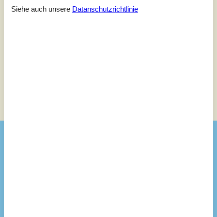
Siehe auch unsere
Datanschutzrichtlinie
Kommentare
Keine Bewertungen haben Kommentare.
Siehe stattdessen 1 externe Bewertung.
Siehe Häuser nebenan
Sonnenstand über dem gewählten Objekt
😎
Ausstattung
Aktivitäten
Adg. SportsPark Blaavandshuk
Badezimmer
TOILETTE. Heißes und kaltes Wasser
Diverse