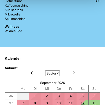
Gefriertruhe
30 l
Kaffeemaschine
Kühlschrank
Mikrowelle
Spülmaschine
Wellness
Wildnis-Bad
Kalender
Ankunft
September 2026
Mo
Di
Mi
Do
Fr
Sa
So
36
1
2
3
4
5
6
37
7
8
9
10
11
12
13