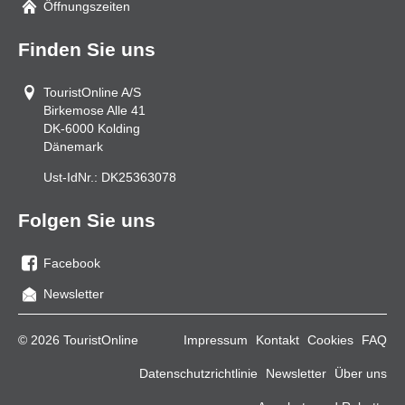
Öffnungszeiten
Finden Sie uns
TouristOnline A/S
Birkemose Alle 41
DK-6000
Kolding
Dänemark
Ust-IdNr.:
DK25363078
Folgen Sie uns
Facebook
Sie
Newsletter
uns
auf
© 2026 TouristOnline
Impressum
Kontakt
Cookies
FAQ
Facebook
Datenschutzrichtlinie
Newsletter
Über uns