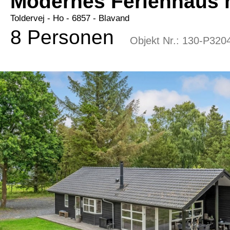
Modernes Ferienhaus m
Toldervej
 - Ho
 - 6857
 - Blavand
8 Personen
Objekt Nr.:
130-P320