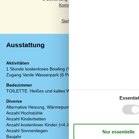
Siehe stattdessen 3 externe Bewertung
Ausstattung
Aktivitäten
Draußen
1 Stunde kostenloses Bowling (Varde)
Gartenmöbel
Zugang Varde Wasserpark (6 Personen)
Grill
Kostenloser P
Badezimmer
Schaukel und
TOILETTE. Heißes und kaltes Wasser
Wald-/Plantag
Essentiel
Diverse
Drinnen
Alternative Heizung, Wärmepumpe
Kaminofen
Anzahl Hochstühle
2
Klimaanlage
Anzahl Kinderbetten
1
Teilweise Fu
Anzahl kostenloser Kinder (<4 Jahre)
1
Anzahl Sonnenliegen
4
Elektrogeräte
Baujahr
2016
2 Fernseher