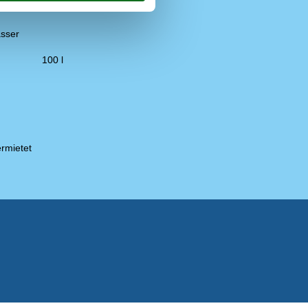
sser
100 l
rmietet