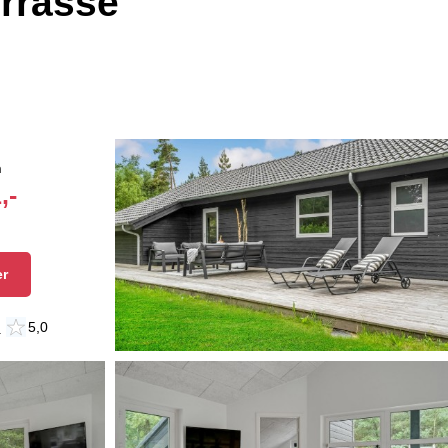
rrasse
n
,-
er
n
5,0