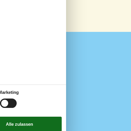
Wellness
7 km
Sauna
3,5 km
7 km
n
1 km
en
600 m
Marketing
1,5 km
1 km