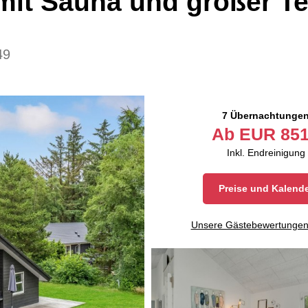
it Sauna und großer Te
49
7 Übernachtunge
Ab
EUR
851
Inkl. Endreinigung
Preise und Kalend
Unsere Gästebewertunge