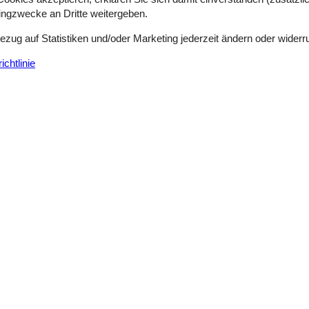
tingzwecke an Dritte weitergeben.
Bezug auf Statistiken und/oder Marketing jederzeit ändern oder widerr
chtlinie
Siehe Häuser nebena
en
(2)
(0)
(0)
(0)
(0)
 Deutsch
ren Sprache.