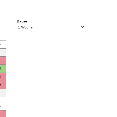
Dauer
o
6
3
0
o