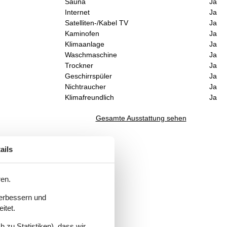
Sauna
Ja
Internet
Ja
Satelliten-/Kabel TV
Ja
Kaminofen
Ja
Klimaanlage
Ja
Waschmaschine
Ja
Trockner
Ja
Geschirrspüler
Ja
Nichtraucher
Ja
Klimafreundlich
Ja
Gesamte Ausstattung sehen
ails
ren.
verbessern und
itet.
 zu Statistiken), dass wir