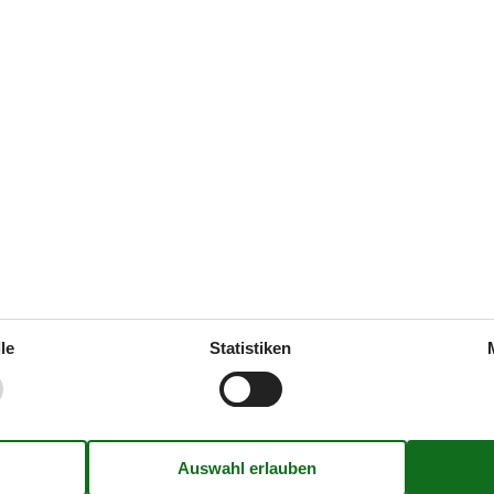
en.
In der Nähe
Die nächste Stadt
Entf. zum Wasser/Baden
arkplatz auf dem Gelände
3
Entfernung Einkauf
 Sandkasten
Entfernung zu alt. Wasser/Bade
enland
2963 m²
Entfernung zu Angelmöglichkeit
le
Statistiken
Golfplatz
Nächstes Restaurant
Konzepte
ßbodenheizung
Energiesparhaus
Hochwertige Gartenmöbel
Rauchfreies Haus