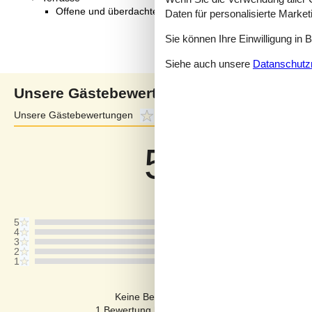
Offene und überdachte Terrasse
Daten für personalisierte Marke
Sie können Ihre Einwilligung in 
Siehe auch unsere
Datanschutzri
Unsere Gästebewertungen
Unsere Gästebewertungen
5,0
Externe Bewertungen
4,0
5,0
Bezogen auf
2
Bewertung
Letzte Bewertung ist vom 06.07.2024
5
4
3
2
1
Kommentare
Keine Bewertungen haben Kommentare auf
1 Bewertung hat einen Kommentar in einer ande