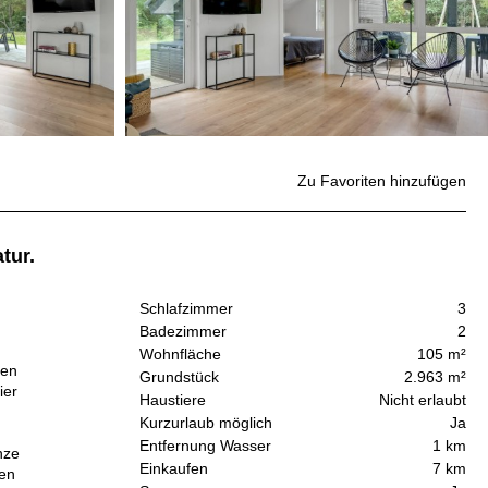
Zu Favoriten hinzufügen
tur.
Schlafzimmer
3
Badezimmer
2
Wohnfläche
105 m²
ßen
Grundstück
2.963 m²
ier
Haustiere
Nicht erlaubt
Kurzurlaub möglich
Ja
Entfernung Wasser
1 km
nze
Einkaufen
7 km
ten