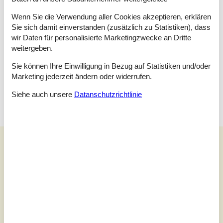
Schlafzimmer
Wenn Sie die Verwendung aller Cookies akzeptieren, erklären
Doppelbett - 140 x 200cm
Sie sich damit einverstanden (zusätzlich zu Statistiken), dass
wir Daten für personalisierte Marketingzwecke an Dritte
Schlafzimmer
weitergeben.
Etagenbett - 80 x 200cm
Sie können Ihre Einwilligung in Bezug auf Statistiken und/oder
Schlafzimmer
Marketing jederzeit ändern oder widerrufen.
Doppelbett - 140 x 200cm
Siehe auch unsere
Datanschutzrichtlinie
Unsere Gästebewertungen
Unsere Gästebewertungen
4,0
Bezogen auf
2
Bewertungen
Letzte Bewertung ist vom 26.10.2025