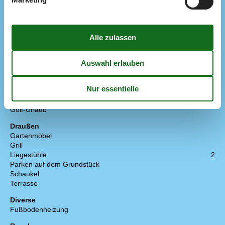
Waschmaschine
Wäschetrockner
Multimedien
Deutsche Kanäle
Dän. TV
Gratis Wi-Fi - Über 20 Mbit
Kabel TV
TV
Extra
Golf-Urlaub
Draußen
Gartenmöbel
Grill
Liegestühle
2
Parken auf dem Grundstück
Schaukel
Terrasse
Diverse
Fußbodenheizung