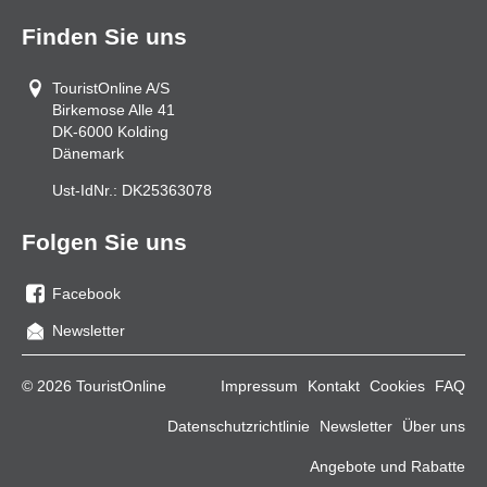
Finden Sie uns
TouristOnline A/S
Birkemose Alle 41
DK-6000
Kolding
Dänemark
Ust-IdNr.:
DK25363078
Folgen Sie uns
Facebook
Sie
Newsletter
uns
auf
© 2026 TouristOnline
Impressum
Kontakt
Cookies
FAQ
Facebook
Datenschutzrichtlinie
Newsletter
Über uns
Angebote und Rabatte