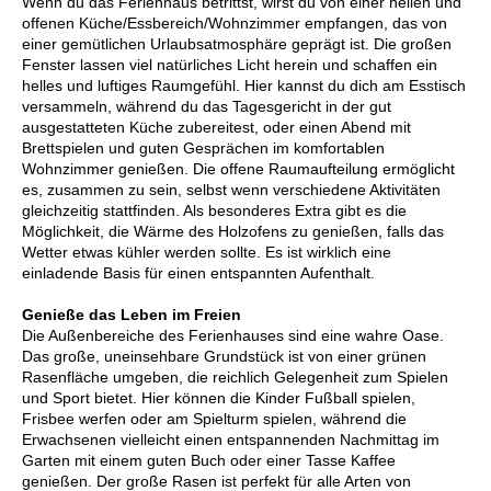
Wenn du das Ferienhaus betrittst, wirst du von einer hellen und
offenen Küche/Essbereich/Wohnzimmer empfangen, das von
einer gemütlichen Urlaubsatmosphäre geprägt ist. Die großen
Fenster lassen viel natürliches Licht herein und schaffen ein
helles und luftiges Raumgefühl. Hier kannst du dich am Esstisch
versammeln, während du das Tagesgericht in der gut
ausgestatteten Küche zubereitest, oder einen Abend mit
Brettspielen und guten Gesprächen im komfortablen
Wohnzimmer genießen. Die offene Raumaufteilung ermöglicht
es, zusammen zu sein, selbst wenn verschiedene Aktivitäten
gleichzeitig stattfinden. Als besonderes Extra gibt es die
Möglichkeit, die Wärme des Holzofens zu genießen, falls das
Wetter etwas kühler werden sollte. Es ist wirklich eine
einladende Basis für einen entspannten Aufenthalt.
Genieße das Leben im Freien
Die Außenbereiche des Ferienhauses sind eine wahre Oase.
Das große, uneinsehbare Grundstück ist von einer grünen
Rasenfläche umgeben, die reichlich Gelegenheit zum Spielen
und Sport bietet. Hier können die Kinder Fußball spielen,
Frisbee werfen oder am Spielturm spielen, während die
Erwachsenen vielleicht einen entspannenden Nachmittag im
Garten mit einem guten Buch oder einer Tasse Kaffee
genießen. Der große Rasen ist perfekt für alle Arten von