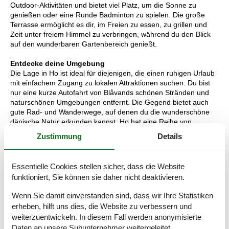
Outdoor-Aktivitäten und bietet viel Platz, um die Sonne zu
genießen oder eine Runde Badminton zu spielen. Die große
Terrasse ermöglicht es dir, im Freien zu essen, zu grillen und
Zeit unter freiem Himmel zu verbringen, während du den Blick
auf den wunderbaren Gartenbereich genießt.
Entdecke deine Umgebung
Die Lage in Ho ist ideal für diejenigen, die einen ruhigen Urlaub
mit einfachem Zugang zu lokalen Attraktionen suchen. Du bist
nur eine kurze Autofahrt von Blåvands schönen Stränden und
naturschönen Umgebungen entfernt. Die Gegend bietet auch
gute Rad- und Wanderwege, auf denen du die wunderschöne
dänische Natur erkunden kannst. Ho hat eine Reihe von
charmanten Geschäften und lokalen Restaurants zu bieten, in
Zustimmung
Details
denen du leckere Mahlzeiten genießen und Einkäufe für die
Ferienküche tätigen kannst. Für diejenigen, die weiter erkunden
möchten, liegen Blåvand und Varde in der Nähe, mit noch mehr
Essentielle Cookies stellen sicher, dass die Website
Erlebnissen und Attraktionen.
funktioniert, Sie können sie daher nicht deaktivieren.
Denke daran, dass du bei uns bei Blåvand immer
Boller
wagen
Wenn Sie damit einverstanden sind, dass wir Ihre Statistiken
ausleihen kannst. Du kannst sie direkt bei uns im Büro abholen
erheben, hilft uns dies, die Website zu verbessern und
und nach deinem Urlaub wieder zurückbringen.
weiterzuentwickeln. In diesem Fall werden anonymisierte
Raumaufteilung
Daten an unsere Subunternehmer weitergeleitet.