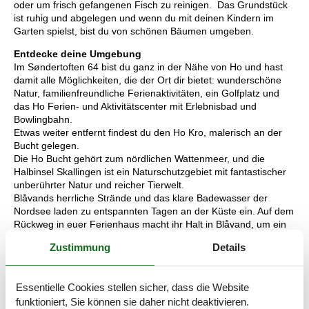
oder um frisch gefangenen Fisch zu reinigen. Das Grundstück
ist ruhig und abgelegen und wenn du mit deinen Kindern im
Garten spielst, bist du von schönen Bäumen umgeben.
Entdecke deine Umgebung
Im Søndertoften 64 bist du ganz in der Nähe von Ho und hast
damit alle Möglichkeiten, die der Ort dir bietet: wunderschöne
Natur, familienfreundliche Ferienaktivitäten, ein Golfplatz und
das Ho Ferien- und Aktivitätscenter mit Erlebnisbad und
Bowlingbahn.
Etwas weiter entfernt findest du den Ho Kro, malerisch an der
Bucht gelegen.
Die Ho Bucht gehört zum nördlichen Wattenmeer, und die
Halbinsel Skallingen ist ein Naturschutzgebiet mit fantastischer
unberührter Natur und reicher Tierwelt.
Blåvands herrliche Strände und das klare Badewasser der
Nordsee laden zu entspannten Tagen an der Küste ein. Auf dem
Rückweg in euer Ferienhaus macht ihr Halt in Blåvand, um ein
Restaurant zu besuchen oder Einkäufe zu erledigen.
Zustimmung
Details
Denk daran, dass du bei Blåvand jederzeit Bollerwagen leihen
kannst. Diese holst du direkt bei uns im Büro ab und bringst sie
Essentielle Cookies stellen sicher, dass die Website
wieder, wenn du deine Heimreise antrittst.
funktioniert, Sie können sie daher nicht deaktivieren.