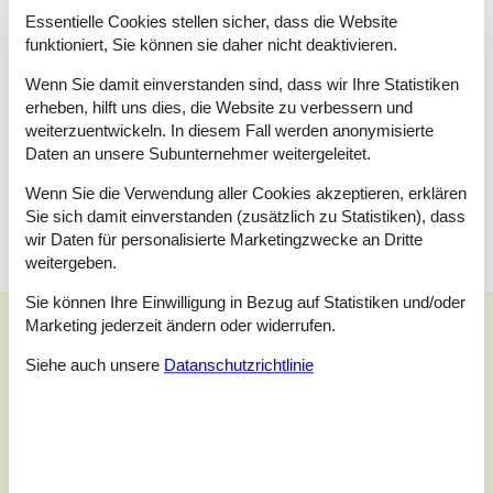
Raumaufteilung
Essentielle Cookies stellen sicher, dass die Website
funktioniert, Sie können sie daher nicht deaktivieren.
Schlafzimmer
Doppelbett - 140x200
Wenn Sie damit einverstanden sind, dass wir Ihre Statistiken
erheben, hilft uns dies, die Website zu verbessern und
Schlafzimmer
Etagenbett - 90x200
weiterzuentwickeln. In diesem Fall werden anonymisierte
Daten an unsere Subunternehmer weitergeleitet.
Schlafzimmer
Doppelbett - 180x200
Wenn Sie die Verwendung aller Cookies akzeptieren, erklären
Sie sich damit einverstanden (zusätzlich zu Statistiken), dass
wir Daten für personalisierte Marketingzwecke an Dritte
weitergeben.
Sie können Ihre Einwilligung in Bezug auf Statistiken und/oder
Unsere Gästebewertungen
Marketing jederzeit ändern oder widerrufen.
Unsere Gästebewertungen
Siehe auch unsere
Datanschutzrichtlinie
5,0
Bezogen auf
1
Bewertung
Bewertung ist vom 14.09.2025