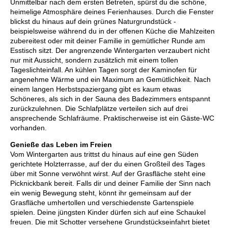
Unmittelbar nach dem ersten Betreten, spürst du die schöne,
heimelige Atmosphäre deines Ferienhauses. Durch die Fenster
blickst du hinaus auf dein grünes Naturgrundstück -
beispielsweise während du in der offenen Küche die Mahlzeiten
zubereitest oder mit deiner Familie in gemütlicher Runde am
Esstisch sitzt. Der angrenzende Wintergarten verzaubert nicht
nur mit Aussicht, sondern zusätzlich mit einem tollen
Tageslichteinfall. An kühlen Tagen sorgt der Kaminofen für
angenehme Wärme und ein Maximum an Gemütlichkeit. Nach
einem langen Herbstspaziergang gibt es kaum etwas
Schöneres, als sich in der Sauna des Badezimmers entspannt
zurückzulehnen. Die Schlafplätze verteilen sich auf drei
ansprechende Schlafräume. Praktischerweise ist ein Gäste-WC
vorhanden.
Genieße das Leben im Freien
Vom Wintergarten aus trittst du hinaus auf eine gen Süden
gerichtete Holzterrasse, auf der du einen Großteil des Tages
über mit Sonne verwöhnt wirst. Auf der Grasfläche steht eine
Picknickbank bereit. Falls dir und deiner Familie der Sinn nach
ein wenig Bewegung steht, könnt ihr gemeinsam auf der
Grasfläche umhertollen und verschiedenste Gartenspiele
spielen. Deine jüngsten Kinder dürfen sich auf eine Schaukel
freuen. Die mit Schotter versehene Grundstückseinfahrt bietet