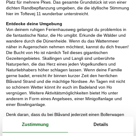
Platz für mehrere Pkws. Das gesamte Grundstück ist von einer
dichten Randbepflanzung umgeben, die die idyllische Stimmung
hier im Toftevej 11 wunderbar unterstreicht.
Entdecke deine Umgebung
Von deinem ruhigen Ferienhausweg gelangst du problemlos in
die fantastische Natur, die Ho umgibt. Erkunde die Wälder und
wandere durch die Dünenheide. Wenn du das Wattenmeer
näher in Augenschein nehmen möchtest, kannst du dich freuen!
Die Bucht von Ho ist nämlich Teil dieses gigantischen
Gezeitengebietes. Skallingen und Langli sind unberührte
Naturperlen, die das Herz eines jeden Vogelkundlers und
Naturliebhabers höher schlagen lassen. Wenn deine Familie
gerne badet, erreicht ihr binnen kurzer Zeit den herrlichen
Blåvand Strand und die mächtige Nordsee. An Tagen mit nicht
so schönem Wetter könnt ihr euch im Badeland von Ho
vergnügen. Weitere Aktivitätsmöglichkeiten bietet Ho unter
anderem in Form eines Angelsees, einer Minigolfanlage und
einer Bowlinganlage.
Denk daran, dass du bei Blåvand jederzeit einen Bollerwagen
leihen kannst. Du holst ihn direkt bei uns im Büro ab und bringst
Zustimmung
Details
ihn wieder, wenn du deine Heimreise antrittst.