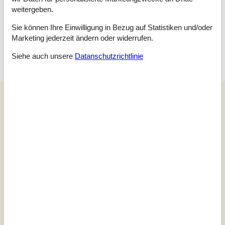
Doppelbett - 140x200 cm
weitergeben.
Schlafzimmer
Sie können Ihre Einwilligung in Bezug auf Statistiken und/oder
Doppelbett - 2 x 90x200 cm
Marketing jederzeit ändern oder widerrufen.
Siehe auch unsere
Datanschutzrichtlinie
Unsere Gästebewertungen
Unsere Gästebewertungen
4,3
Bezogen auf
4
Bewertungen
Letzte Bewertung ist vom 28.02.2026
5
(1)
4
(3)
3
(0)
2
(0)
1
(0)