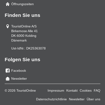
Mail
Öffnungszeiten
Finden Sie uns
TouristOnline A/S
Birkemose Alle 41
DK-6000
Kolding
Dänemark
Ust-IdNr.:
DK25363078
Folgen Sie uns
Facebook
Sie
Newsletter
uns
auf
© 2026 TouristOnline
Impressum
Kontakt
Cookies
FAQ
Facebook
Datenschutzrichtlinie
Newsletter
Über uns