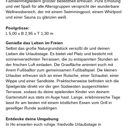
Familienmitgliedern größter Beliebtheit erfreuen. Pure Erholung
und viel Spaß für alle Altersgruppen verspricht der wunderbare
Wellnessbereich, der mit einem Swimmingpool, einem Whirlpool
und einer Sauna zu glänzen weiß.
Poolgrösse:
L 5,00 x B 2,95 x T 1,30 m
Genieße das Leben im Freien
Selbst das große Naturgrundstück versüßt dir und deinen
Lieben die Urlaubstage. Es bietet viel Platz und besticht mit
sonnenverwöhnten Terrassen, die zu entspannten Stunden an
der frischen Luft einladen. Die Grasfläche animiert euch mit
ihrem Fußballtor zum gemeinsamen Fußballspiel. Die kleinen
Urlauber erfreuen sich an einer Rutsche, einer Schaukel, einer
Wippe und einer Sandkiste. Praktischerweise befinden sich die
Spielgeräte direkt vor der gen Südwesten ausgerichteten
Terrasse, sodass du deine spielenden Kinder von deinem
Gartenstuhl aus stets im Auge hast. Lange, erlebnisreiche Tage
lasst ihr am besten mit einem köstlichen Essen vom Grill in
geselliger Runde ausklingen.
Entdecke deine Umgebung
In Ho erwarten euch ruhige, friedvolle Urlaubstage in