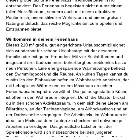
dieses große, schöne Ferienhaus im Almosetoften in Ho
entscheidest. Das Ferienhaus begeistert nicht nur mit einem
tollen Aktivitätsraum, sondern auch mit einem attraktiven
Poolbereich, einem stilvollen Wohnraum und einem großen
Naturgrundstück, das reiche Möglichkeiten zum Spielen und
Entspannen bietet.
Willkommen in deinem Ferienhaus
Dieses 210 m² große, gut eingerichtete Urlaubsdomizil eignet
sich wunderbar für schöne Urlaubstage mit der gesamten
Familie oder mit guten Freunden. Mit vier Schlafräumen und
insgesamt drei Badezimmern beherbergt es problemlos bis zu
neun Personen. Eine energiesparende Wärmepumpe beheizt
den Swimmingpool und die Räume. An kühlen Tagen kannst du
zusätzlich den Einbaukaminofen im Wohnbereich anheizen, der
mit behaglicher Wärme und einem Maximum an echter
Ferienhausatmosphäre verwöhnt. Die gut ausgestattete Küche
ist offen in den Wohnraum integriert. Durch die Glastür blickst
du in den schönen Aktivitätsraum, in dem sich deine Lieben am
Billardtisch, an der Tischtennisplatte, am Airhockeytisch und an
der Dartsscheibe vergnügen. Die Arbeitsecke im Wohnraum ist
ideal, um Mails auf dem Laptop zu checken und notwendige
Arbeiten zu erledigen. Das gemütliche Eckchen mit der
Spielekonsole wird sich insbesondere bei den jüngeren