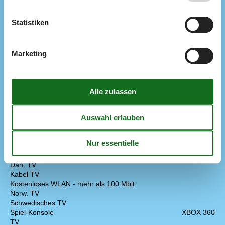
Wärmepumpe
Statistiken
Küchengeräte
Abzugshaube
Backofen
Kaffeemaschine
Marketing
Kochplatten
Kühlschrank m/Gefrierfach
Mikrowelle
Spülmaschine
Waschmaschine
Wasserkocher
Wäschetrockner
Multimedien
Apple TV
Deutsche Kanäle
Dän. TV
Kabel TV
Kostenloses WLAN - mehr als 100 Mbit
Norw. TV
Schwedisches TV
Spiel-Konsole
XBOX 360
TV