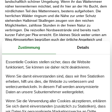
landschaftlich schöner Umgebung. Wenn ihr das Wattenmeer
näher kennenlernen möchtet, seid ihr hier an der Ho Bucht, dem
nördlichsten Teil des Wattenmeers, bestens aufgehoben. Die
herrlichen Wälder ringsum und die Nähe zur unter Schutz
stehenden Halbinsel Skallingen zeugen von den reichen
Möglichkeiten, zahllose Stunden in der freien Natur zu
verbringen. Die reizvollen Nordseestrände sind bereits nach
kurzer Fahrt per Pkw erreicht. Ein kleines Stück weiter unten am
Weg Almosetoften begrüßen euch der örtliche Angelteich und
die örtliche Minigolfanlage. In der näheren Umgebung könnt ihr
Zustimmung
Details
zudem Golf spielen, euch im Landgasthof kulinarisch verwöhnen
lassen, das Badeland besuchen und euch auf dem
Fußballgolfplatz versuchen.
Essentielle Cookies stellen sicher, dass die Website
funktioniert, Sie können sie daher nicht deaktivieren.
Raumaufteilung
Wenn Sie damit einverstanden sind, dass wir Ihre Statistiken
Schlafzimmer
erheben, hilft uns dies, die Website zu verbessern und
Doppelbett - 2 x 90x200 cm
weiterzuentwickeln. In diesem Fall werden anonymisierte
Schlafzimmer
Daten an unsere Subunternehmer weitergeleitet.
Doppelbett - 2 x 90x200 cm
Wenn Sie die Verwendung aller Cookies akzeptieren, erklären
Einzelbett
Sie sich damit einverstanden (zusätzlich zu Statistiken), dass
Schlafzimmer
wir Daten für personalisierte Marketingzwecke an Dritte