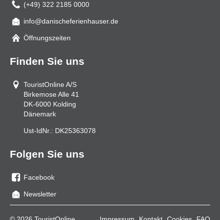
(+49) 322 2185 0000
info@danischeferienhauser.de
Mail
Öffnungszeiten
Finden Sie uns
TouristOnline A/S
Birkemose Alle 41
DK-6000
Kolding
Dänemark
Ust-IdNr.:
DK25363078
Folgen Sie uns
Facebook
Sie
Newsletter
uns
auf
© 2026 TouristOnline
Impressum
Kontakt
Cookies
FAQ