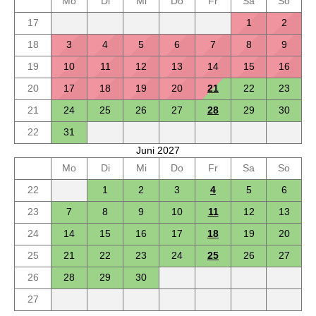
Mo
Di
Mi
Do
Fr
Sa
So
17
1
2
18
3
4
5
6
7
8
9
19
10
11
12
13
14
15
16
20
17
18
19
20
21
22
23
21
24
25
26
27
28
29
30
22
31
Juni 2027
Mo
Di
Mi
Do
Fr
Sa
So
22
1
2
3
4
5
6
23
7
8
9
10
11
12
13
24
14
15
16
17
18
19
20
25
21
22
23
24
25
26
27
26
28
29
30
27