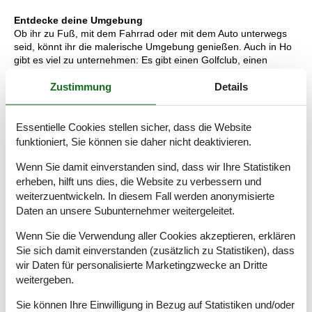
Entdecke deine Umgebung
Ob ihr zu Fuß, mit dem Fahrrad oder mit dem Auto unterwegs
seid, könnt ihr die malerische Umgebung genießen. Auch in Ho
gibt es viel zu unternehmen: Es gibt einen Golfclub, einen
Angelsee und ein Erlebnisbad in der Umgebung. Das örtliche
Zustimmung
Details
Gasthaus ist ein gemütlicher Ort, an dem ihr einkehren könnt,
wenn ihr ein schönes Restaurant besuchen möchtet. Alle
Naturliebhaber sollten die zum Nationalpark Wattenmeer
gehörende Halbinsel Skallingen besuchen. Für die
Essentielle Cookies stellen sicher, dass die Website
Strandliebhaber in der Familie gibt es rund um Blåvand
funktioniert, Sie können sie daher nicht deaktivieren.
kilometerlange schöne Sandstrände, die einen Besuch wert
sind.
Wenn Sie damit einverstanden sind, dass wir Ihre Statistiken
erheben, hilft uns dies, die Website zu verbessern und
Raumaufteilung
weiterzuentwickeln. In diesem Fall werden anonymisierte
Daten an unsere Subunternehmer weitergeleitet.
Schlafzimmer
Doppelbett - 140 x 200 cm
Wenn Sie die Verwendung aller Cookies akzeptieren, erklären
Sie sich damit einverstanden (zusätzlich zu Statistiken), dass
Schlafzimmer
wir Daten für personalisierte Marketingzwecke an Dritte
Einzelbett - 80 x 200 cm
weitergeben.
Etagenbett
Sie können Ihre Einwilligung in Bezug auf Statistiken und/oder
Schlafzimmer