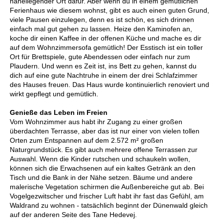
naheliegender Ort dafür. Aber wenn du in einem gemütlichen
Ferienhaus wie diesem wohnst, gibt es auch einen guten Grund,
viele Pausen einzulegen, denn es ist schön, es sich drinnen
einfach mal gut gehen zu lassen. Heize den Kaminofen an,
koche dir einen Kaffee in der offenen Küche und mache es dir
auf dem Wohnzimmersofa gemütlich! Der Esstisch ist ein toller
Ort für Brettspiele, gute Abendessen oder einfach nur zum
Plaudern. Und wenn es Zeit ist, ins Bett zu gehen, kannst du
dich auf eine gute Nachtruhe in einem der drei Schlafzimmer
des Hauses freuen. Das Haus wurde kontinuierlich renoviert und
wirkt gepflegt und gemütlich.
Genieße das Leben im Freien
Vom Wohnzimmer aus habt ihr Zugang zu einer großen
überdachten Terrasse, aber das ist nur einer von vielen tollen
Orten zum Entspannen auf dem 2.572 m² großen
Naturgrundstück. Es gibt auch mehrere offene Terrassen zur
Auswahl. Wenn die Kinder rutschen und schaukeln wollen,
können sich die Erwachsenen auf ein kaltes Getränk an den
Tisch und die Bank in der Nähe setzen. Bäume und andere
malerische Vegetation schirmen die Außenbereiche gut ab. Bei
Vogelgezwitscher und frischer Luft habt ihr fast das Gefühl, am
Waldrand zu wohnen - tatsächlich beginnt der Dünenwald gleich
auf der anderen Seite des Tane Hedevej.