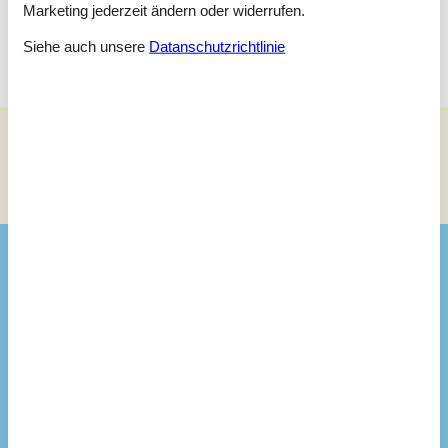
Marketing jederzeit ändern oder widerrufen.
Doppelbett - 140 x 200cm
Siehe auch unsere
Datanschutzrichtlinie
Siehe Häuser nebenan
Sonnenstand über dem gewählten Objekt
😎
Ausstattung
Hausinfo.
Anzahl Erw.
6
Baujahr
1974
Dusche
Grundstück / Naturgrund
2572 m²
Hausareal
65 m²
Renovierungsjahr
2005