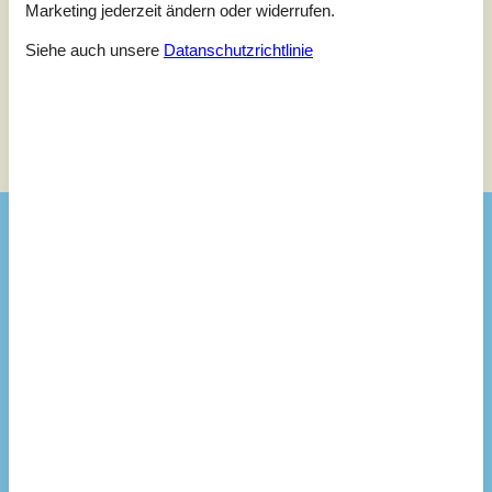
Marketing jederzeit ändern oder widerrufen.
Keine Bewertungen haben Kommentare.
Siehe auch unsere
Datanschutzrichtlinie
Siehe Häuser nebenan
Sonnenstand über dem gewählten Objekt
😎
Ausstattung
Badezimmer
TOILETTE. Heißes und kaltes Wasser
Diverse
Alternative Heizung, Wärmepumpe
Anzahl Haustiere
2
Anzahl Hochstühle
1
Baujahr
1985
Baumaterial: Holz
Deutsche Kanäle