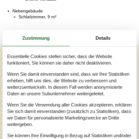
Nebengebäude
Schlafzimmer, 9 m²
Zustimmung
Details
Unsere Gästebewertungen
Essentielle Cookies stellen sicher, dass die Website
funktioniert, Sie können sie daher nicht deaktivieren.
Unsere Gästebewertungen
Wenn Sie damit einverstanden sind, dass wir Ihre Statistiken
2,5
erheben, hilft uns dies, die Website zu verbessern und
Bezogen auf
2
Bewertungen
weiterzuentwickeln. In diesem Fall werden anonymisierte
Daten an unsere Subunternehmer weitergeleitet.
Letzte Bewertung ist vom 27.08.2023
Wenn Sie die Verwendung aller Cookies akzeptieren, erklären
5
Sie sich damit einverstanden (zusätzlich zu Statistiken), dass
(0)
4
(0)
wir Daten für personalisierte Marketingzwecke an Dritte
3
(1)
2
weitergeben.
(1)
1
(0)
Sie können Ihre Einwilligung in Bezug auf Statistiken und/oder
Kommentare