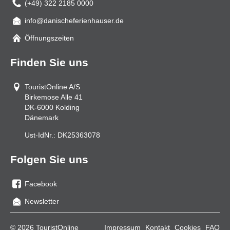
(+49) 322 2185 0000
info@danischeferienhauser.de
Mail
Öffnungszeiten
Finden Sie uns
TouristOnline A/S
Birkemose Alle 41
DK-6000
Kolding
Dänemark
Ust-IdNr.:
DK25363078
Folgen Sie uns
Facebook
Sie
Newsletter
uns
auf
© 2026 TouristOnline
Impressum
Kontakt
Cookies
FAQ