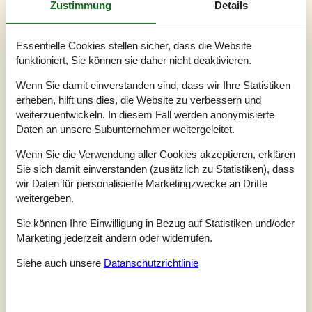
Zustimmung
Details
3,0
juni 2025
Einchecken:
4
Reinigung:
3
Komfort:
3
Essentielle Cookies stellen sicher, dass die Website
Einrichtungen:
3
Lage:
5
Preis-Leistung:
3
funktioniert, Sie können sie daher nicht deaktivieren.
Allgemein:
"Die Sauberkeit war nicht zu meiner Zufriedenheit! Z. B. die
Wenn Sie damit einverstanden sind, dass wir Ihre Statistiken
Dunstabzugshaube war total verdreckt. Der Boden war auch
erheben, hilft uns dies, die Website zu verbessern und
nicht komplett sauber.Desweitern war ich sehr erstaunt über die
weiterzuentwickeln. In diesem Fall werden anonymisierte
Schlafräume. Aus dem Angebot ist nicht ersichtlich, das ein
Daten an unsere Subunternehmer weitergeleitet.
Schlafraum im Gartenhaus ist, den ich, beim Betreten des
Häuschens über einen Abstellraum (Putzeimer, Staubsauger
Wenn Sie die Verwendung aller Cookies akzeptieren, erklären
usw.) erreiche. In diesem Schlafraum ist ein Schrank, der mit
Sie sich damit einverstanden (zusätzlich zu Statistiken), dass
Bettzeug belegt war. Somit habe ich meine Kleidung in meinen
wir Daten für personalisierte Marketingzwecke an Dritte
Reisetaschen lassen müssen. Diese konnte ich nur in dem
weitergeben.
Gang (50 cm breit) vor dem Bett plazieren. Alles sehr beengt.
Der Hammer ist, das die Tür zu diesem Häuschen von innen
Sie können Ihre Einwilligung in Bezug auf Statistiken und/oder
nicht abzuschließen ist, da kein Schloß vorhanden ist. Aus
Marketing jederzeit ändern oder widerrufen.
diesen Gründen gebe ich der Einrichtung und Sauberkeit nur ein
""Ausreichend"".Ich war nur froh, das ich trotz vorgeschrittenem
Siehe auch unsere
Datanschutzrichtlinie
Alter, nachts nicht zur Toilette muß.Für eine Familie mit zwei
Kindern ist diese Angebot völlig ungeeignet.Ein weiteres Manko:
Beim Fernsehgerät wurden keine Sender angezeigt. Man wurde
nicht aufgefordert den Code einzugeben.Trotzallem haben wir