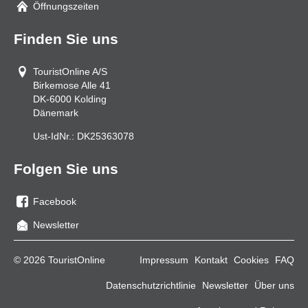
Öffnungszeiten
Finden Sie uns
TouristOnline A/S
Birkemose Alle 41
DK-6000
Kolding
Dänemark
Ust-IdNr.:
DK25363078
Folgen Sie uns
Facebook
Sie
Newsletter
uns
auf
© 2026 TouristOnline
Impressum
Kontakt
Cookies
FAQ
Facebook
Datenschutzrichtlinie
Newsletter
Über uns