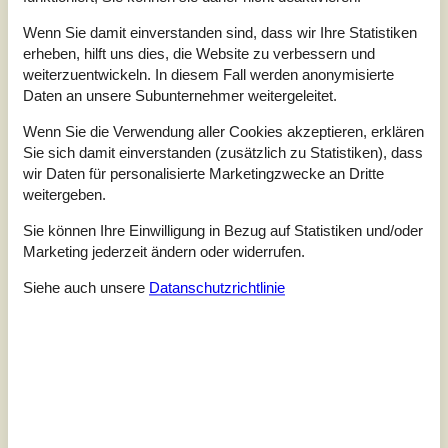
4,5
Wenn Sie damit einverstanden sind, dass wir Ihre Statistiken
Letzte Bewertung ist vom 05.04.2026
erheben, hilft uns dies, die Website zu verbessern und
weiterzuentwickeln. In diesem Fall werden anonymisierte
5
(1)
Daten an unsere Subunternehmer weitergeleitet.
4
(1)
3
(0)
Wenn Sie die Verwendung aller Cookies akzeptieren, erklären
2
(0)
1
(0)
Sie sich damit einverstanden (zusätzlich zu Statistiken), dass
wir Daten für personalisierte Marketingzwecke an Dritte
Kommentare
weitergeben.
1 Bewertung hat einen Kommentar auf Deutsch.
Sie können Ihre Einwilligung in Bezug auf Statistiken und/oder
2
0
1
7
Erwachsene
Kinder
2026 März
Haustier
Überna
Marketing jederzeit ändern oder widerrufen.
Ein Traumhaus für alle, die Natur, Abgeschiedenheit und
Siehe auch unsere
Datanschutzrichtlinie
Landschaft lieben.
Siehe stattdessen 5 externe Bewertungen.
Siehe Häuser nebenan