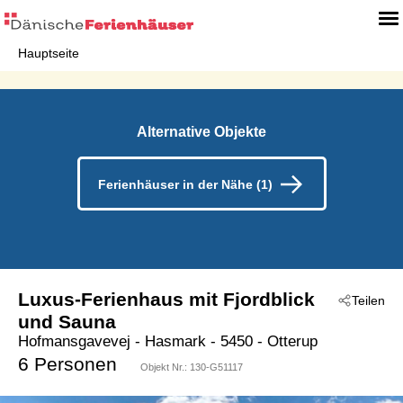
Hauptseite
Alternative Objekte
Ferienhäuser in der Nähe (1)
Luxus-Ferienhaus mit Fjordblick
Teilen
und Sauna
Hofmansgavevej
 - Hasmark
 - 5450
 - Otterup
6 Personen
Objekt Nr.:
130-G51117