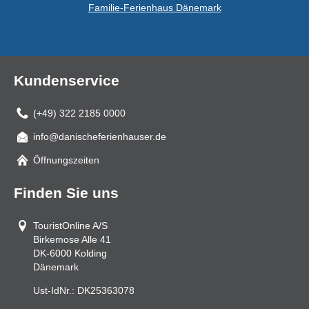
Familie-Ferienhaus Dänemark
Kundenservice
(+49) 322 2185 0000
info@danischeferienhauser.de
Mail
Öffnungszeiten
Finden Sie uns
TouristOnline A/S
Birkemose Alle 41
DK-6000
Kolding
Dänemark
Ust-IdNr.:
DK25363078