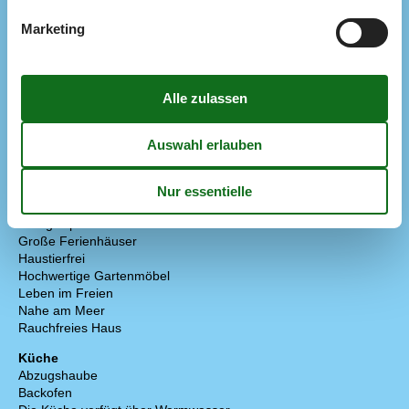
Entfernung Flughafen BLL
118,8 km
Entfernung zu Angelmöglichkeiten
20 m
Marketing
Fitness Center
7 km
Golfplatz
29 km
Minigolf
300 m
Nächstes Restaurant
300 m
Schwimmbad
300 m
Spielplatz
30 m
Tennisplatz
7 km
Konzepte
Anglerhaus
Einzigartige Naturerlebnisse
Energiesparhaus
Große Ferienhäuser
Haustierfrei
Hochwertige Gartenmöbel
Leben im Freien
Nahe am Meer
Rauchfreies Haus
Küche
Abzugshaube
Backofen