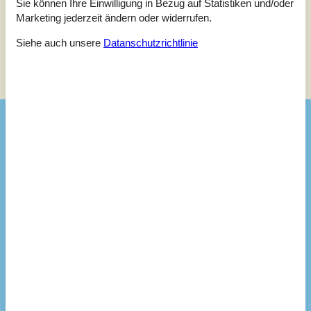
Sie können Ihre Einwilligung in Bezug auf Statistiken und/oder
Marketing jederzeit ändern oder widerrufen.
Siehe auch unsere
Datanschutzrichtlinie
Siehe Häuser nebenan
Sonnenstand über dem gewählten Objekt
😎
Ausstattung
Aktivitäten
Angelmöglichkeit, Meer
Dart
Fussballtore
2
Lagerfeuerplatz
Schutzhütte/Shelter
Tischfussball
Badezimmer
Warmes und kaltes Wasser
Diverse