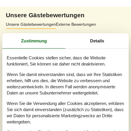
Unsere Gästebewertungen
Unsere Gästebewertungen
Externe Bewertungen
1,0
Zustimmung
Details
Bezogen auf
1
Bewertung
Essentielle Cookies stellen sicher, dass die Website
Bewertung ist vom 08.10.2024
funktioniert, Sie können sie daher nicht deaktivieren.
5
(0)
4
(0)
Wenn Sie damit einverstanden sind, dass wir Ihre Statistiken
3
(0)
erheben, hilft uns dies, die Website zu verbessern und
2
(0)
1
(1)
weiterzuentwickeln. In diesem Fall werden anonymisierte
Daten an unsere Subunternehmer weitergeleitet.
Kommentare
Keine Bewertungen haben Kommentare auf Deutsch
Wenn Sie die Verwendung aller Cookies akzeptieren, erklären
1 Bewertung hat einen Kommentar in einer anderen Sprache.
Sie sich damit einverstanden (zusätzlich zu Statistiken), dass
wir Daten für personalisierte Marketingzwecke an Dritte
weitergeben.
Siehe stattdessen 1 externe Bewertung.