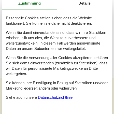
Entspannen Sie sich im Innen-Durchlauf-Whirlpool für 2
Zustimmung
Details
Personen.
Multimedien
Essentielle Cookies stellen sicher, dass die Website
In der Ferienunterkunft gibt es 1 Fernseher mit Smart-TV.
funktioniert, Sie können sie daher nicht deaktivieren.
Radio. Mindestens 4 dänische Fernsehsender. Mindestens 4
deutsche Fernsehsender. Es steht kabellose Internetverbindung
Wenn Sie damit einverstanden sind, dass wir Ihre Statistiken
zur Verfügung.
erheben, hilft uns dies, die Website zu verbessern und
weiterzuentwickeln. In diesem Fall werden anonymisierte
Wissenswertes
Daten an unsere Subunternehmer weitergeleitet.
Keine Vermietung an Jugendgruppen, in denen alle 15-25 Jahre
sind. Rauchen ist nicht zugelassen. Bei Nichtbeachtung dieses
Wenn Sie die Verwendung aller Cookies akzeptieren, erklären
Verbots wird eine Gebühr von mindestens EUR 420,- erhoben.
Sie sich damit einverstanden (zusätzlich zu Statistiken), dass
wir Daten für personalisierte Marketingzwecke an Dritte
weitergeben.
Sie können Ihre Einwilligung in Bezug auf Statistiken und/oder
Unsere Gästebewertungen
Marketing jederzeit ändern oder widerrufen.
Unsere Gästebewertungen
Externe Bewertungen
Siehe auch unsere
Datanschutzrichtlinie
5,0
Bezogen auf
1
Bewertung