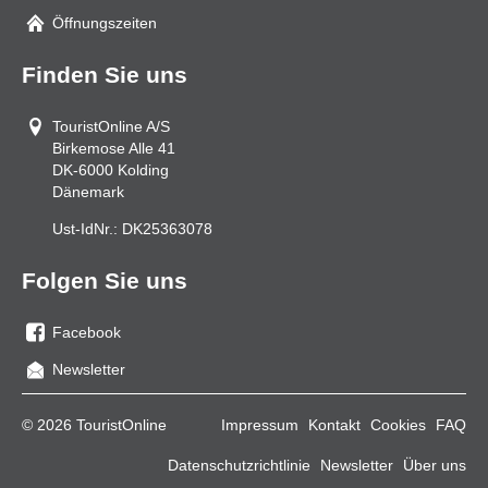
Mail
Öffnungszeiten
Finden Sie uns
TouristOnline A/S
Birkemose Alle 41
DK-6000
Kolding
Dänemark
Ust-IdNr.:
DK25363078
Folgen Sie uns
Facebook
Sie
Newsletter
uns
auf
© 2026 TouristOnline
Impressum
Kontakt
Cookies
FAQ
Facebook
Datenschutzrichtlinie
Newsletter
Über uns