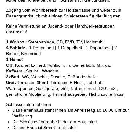
Außerdem Kinderbett und Hochstuhl für die Jüngsten.
Zugang vom Wohnbereich zur Holzterrasse und weiter zum
Rasengrundstück mit einigen Spielgeräten für die Jüngsten.
Keine Vermietung an Jugend- oder Handwerkergruppen
erwünscht!
1 Wohnz.:
Stereoanlage, CD, DVD, TV, Hochstuhl
4 Schlafz.:
1 Doppelbett | 1 Doppelbett | 1 Doppelbett | 2
Betten, Kinderbett
1 Hems:
Off. Küche:
E-Herd, Kühlschr. m. Gefrierfach, Mikrow.,
Kaffeem., Spülm., Waschm.
2xBad:
WC, Waschb., Dusche, Fußbodenheiz.
Und:
Terrasse, überd. Terrasse, E-Heiz., Luft-Luft-
Wärmepumpe, Spielgeräte, Grill, Naturgrundst. 1201 m2 ,
gemütliche Möblierung, Ferienhausgebiet, Nichtraucherhaus
Schlüsselinformationen
Das Ferienhaus steht Ihnen am Anreisetag ab 16:00 Uhr zur
Verfügung.
Die Schlüsselübergabe findet am Haus statt.
Dieses Haus ist Smart-Lock-fähig