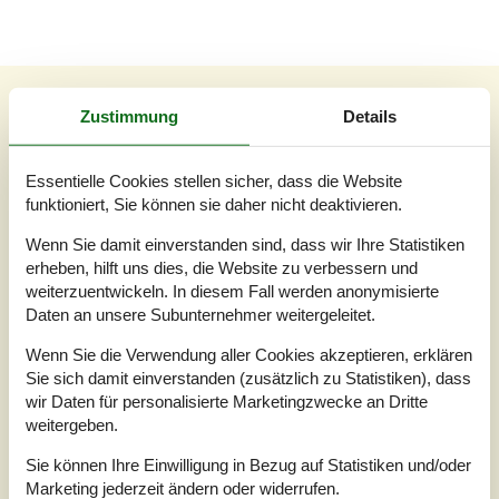
Unsere Gästebewertungen
Zustimmung
Details
Unsere Gästebewertungen
Externe Bewertungen
Essentielle Cookies stellen sicher, dass die Website
4,0
Bezogen auf
3
Bewertungen
funktioniert, Sie können sie daher nicht deaktivieren.
Wenn Sie damit einverstanden sind, dass wir Ihre Statistiken
Letzte Bewertung ist vom 27.10.2024
erheben, hilft uns dies, die Website zu verbessern und
weiterzuentwickeln. In diesem Fall werden anonymisierte
5
(0)
Daten an unsere Subunternehmer weitergeleitet.
4
(3)
3
(0)
2
(0)
Wenn Sie die Verwendung aller Cookies akzeptieren, erklären
1
(0)
Sie sich damit einverstanden (zusätzlich zu Statistiken), dass
wir Daten für personalisierte Marketingzwecke an Dritte
Kommentare
Keine Bewertungen haben Kommentare.
weitergeben.
Sie können Ihre Einwilligung in Bezug auf Statistiken und/oder
Marketing jederzeit ändern oder widerrufen.