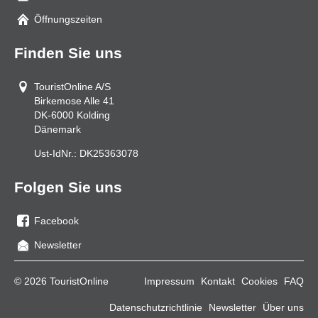
Mail
Öffnungszeiten
Finden Sie uns
TouristOnline A/S
Birkemose Alle 41
DK-6000
Kolding
Dänemark
Ust-IdNr.:
DK25363078
Folgen Sie uns
Facebook
Sie
Newsletter
uns
auf
© 2026 TouristOnline
Impressum
Kontakt
Cookies
FAQ
Facebook
Datenschutzrichtlinie
Newsletter
Über uns