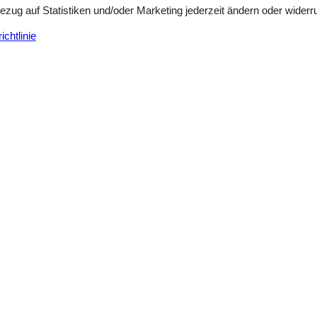
Bezug auf Statistiken und/oder Marketing jederzeit ändern oder widerr
chtlinie
Siehe Häuser nebena
en
(1)
(1)
(1)
(0)
(0)