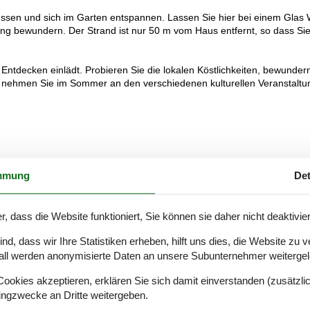
essen und sich im Garten entspannen. Lassen Sie hier bei einem Glas
g bewundern. Der Strand ist nur 50 m vom Haus entfernt, so dass Si
m Entdecken einlädt. Probieren Sie die lokalen Köstlichkeiten, bewunder
und nehmen Sie im Sommer an den verschiedenen kulturellen Veranstalt
mmung
Det
r, dass die Website funktioniert, Sie können sie daher nicht deaktivie
d, dass wir Ihre Statistiken erheben, hilft uns dies, die Website zu 
all werden anonymisierte Daten an unsere Subunternehmer weitergele
okies akzeptieren, erklären Sie sich damit einverstanden (zusätzlich
tingzwecke an Dritte weitergeben.