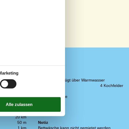
Marketing
Küche
Die Küche verfügt über Warmwasser
Elektroherd
4 Kochfelder
Gefrierbox
Kaffeemaschine
Kühlschrank
Mikrowelle
Spülmaschine
20 km
50 m
Notiz
1 km
Bettwäsche kann nicht gemietet werden