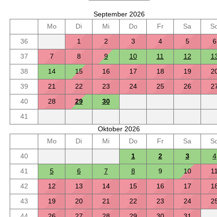
September 2026
Mo
Di
Mi
Do
Fr
Sa
S
36
1
2
3
4
5
6
37
7
8
9
10
11
12
1
38
14
15
16
17
18
19
2
39
21
22
23
24
25
26
2
40
28
29
30
41
Oktober 2026
Mo
Di
Mi
Do
Fr
Sa
S
40
1
2
3
4
41
5
6
7
8
9
10
1
42
12
13
14
15
16
17
1
43
19
20
21
22
23
24
2
44
26
27
28
29
30
31