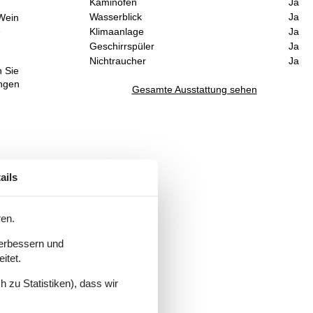
Kaminofen
Ja
Wasserblick
Ja
 Wein
e
Klimaanlage
Ja
Geschirrspüler
Ja
Nichtraucher
Ja
n Sie
ungen
Gesamte Ausstattung sehen
ails
ren.
verbessern und
itet.
 zu Statistiken), dass wir