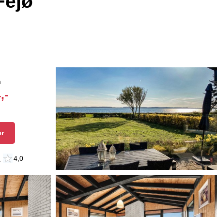
Fejø
n
,-
er
n
4,0