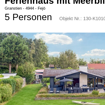
Ferienhaus mit Meerbl
Granstien
 - 4944
 - Fejö
5 Personen
Objekt Nr.:
130-K101