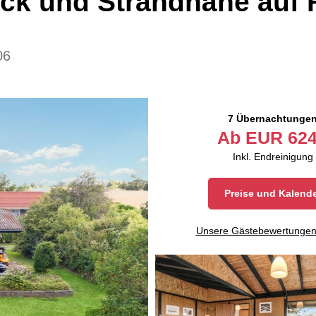
ick und Strandnähe auf 
06
7 Übernachtunge
Ab
EUR
624
Inkl. Endreinigung
Preise und Kalend
Unsere Gästebewertunge