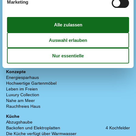
Marketing
Der Palast
19 km
Die nächste Stadt
19 km
Entf. zum Wasser/Baden
350 m
Entfernung Einkauf
1,6 km
Entfernung Flughafen CPH
111,7 km
Entfernung zu Angelmöglichkeiten
350 m
Fitness Center
19,5 km
Golfplatz
17 km
Nächstes Restaurant
2,4 km
Schwimmbad
19 km
Tennisplatz
19 km
Konzepte
Energiesparhaus
Hochwertige Gartenmöbel
Leben im Freien
Luxury Collection
Nahe am Meer
Rauchfreies Haus
Küche
Abzugshaube
Backofen und Elektroplatten
4 Kochfelder
Die Küche verfügt über Warmwasser