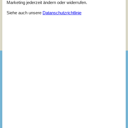
Marketing jederzeit ändern oder widerrufen.
Siehe stattdessen 2 externe Bewertungen.
Siehe auch unsere
Datanschutzrichtlinie
Siehe Häuser nebenan
Sonnenstand über dem gewählten Objekt
😎
Ausstattung
Aktiv. drinnen
Indoor-Spiele
Spielzeug für den Innenbereich
Aktivitäten
Angelmöglichkeit, Meer
Badmintonschläger
2
Krokette
Lagerfeuerplatz
Petanque-Kugeln