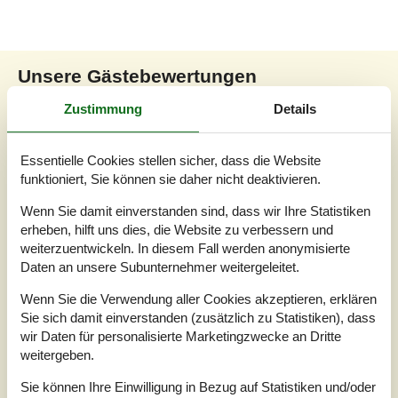
Unsere Gästebewertungen
Unsere Gästebewertungen
Externe Bewertungen
Zustimmung
Details
4,5
Bezogen auf
2
Bewertungen
Essentielle Cookies stellen sicher, dass die Website
funktioniert, Sie können sie daher nicht deaktivieren.
Letzte Bewertung ist vom 17.05.2026
Wenn Sie damit einverstanden sind, dass wir Ihre Statistiken
erheben, hilft uns dies, die Website zu verbessern und
5
(1)
weiterzuentwickeln. In diesem Fall werden anonymisierte
4
(1)
3
(0)
Daten an unsere Subunternehmer weitergeleitet.
2
(0)
1
(0)
Wenn Sie die Verwendung aller Cookies akzeptieren, erklären
Sie sich damit einverstanden (zusätzlich zu Statistiken), dass
Kommentare
Keine Bewertungen haben Kommentare auf Deutsch
wir Daten für personalisierte Marketingzwecke an Dritte
1 Bewertung hat einen Kommentar in einer anderen Sprache.
weitergeben.
Sie können Ihre Einwilligung in Bezug auf Statistiken und/oder