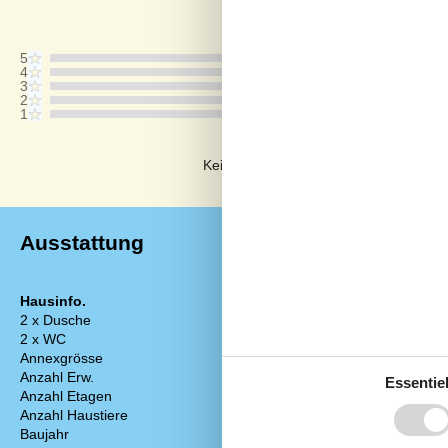
Bewertung ist vom 12.07.2026
5
4
3
2
1
Kommentare
Keine Bewertungen haben Kommentar
Ausstattung
Hausinfo.
Energie/Heiz
2 x Dusche
2 x Wärmepum
2 x WC
3 x Elektrohei
Annexgrösse
30 m²
Kaminofen
Anzahl Erw.
8
Essentiel
Küchengerät
Anzahl Etagen
1
2 x Kühlschran
Anzahl Haustiere
1
Abzugshaube
Baujahr
2015