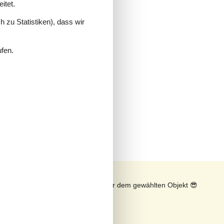
itet.
 zu Statistiken), dass wir
ufen.
n
Sonnenstand über dem gewählten Objekt
😎