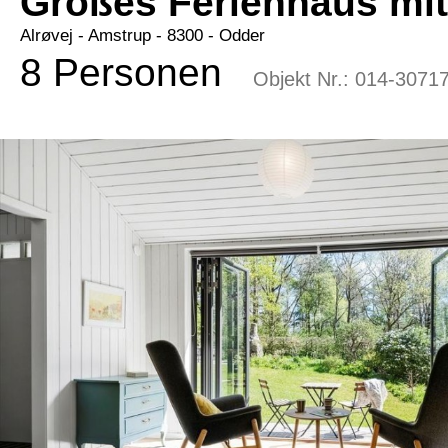
Großes Ferienhaus mi
Alrøvej
 - Amstrup
 - 8300
 - Odder
8 Personen
Objekt Nr.:
014-3071