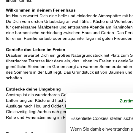
finden kannst.
Willkommen in deinem Ferienhaus
Im Haus erwartet Dich eine helle und einladende Atmosphäre mit h
Du Dich vom ersten Urlaubstag an wohlfühlst. Küche und Wohnberei
für gemeinsame Mahlzeiten und entspannte Abende am Kaminofen. D
eine harmonische Verbindung zwischen Haus und Garten. Das Ferie
für einen Familienurlaub oder entspannte Tage mit guten Freunden
Genieße das Leben im Freien
Draußen erwartet Dich ein großes Naturgrundstück mit Platz zum Sp
überdachte Terrasse lädt dazu ein, das Leben im Freien zu genieß
gemütliche Steinofen im Garten sorgt an warmen Sommerabenden f
des Sommers in der Luft liegt. Das Grundstück ist von Bäumen und
schaffen.
Entdecke deine Umgebung
Amstrup ist ein wunderbares Gebiet für Dich, wenn Du Natur, Stran
Entfernung zur Küste und hast viele Möglichkeiten für Spaziergän
Zusti
Ausflüge nach Hou und Odder. Die Gegend bietet außerdem gute M
Gleichzeitig liegt Aarhus nah genug für einen spannenden Tagesaus
Ruhe und Ferienstimmung im Ferienhaus zurückkehrst.
Essentielle Cookies stellen siche
Wenn Sie damit einverstanden sin