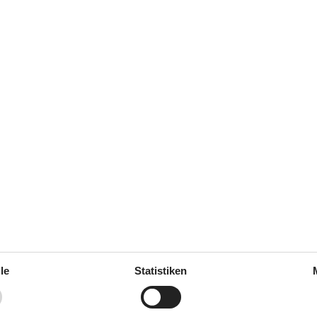
(1)
(0)
(0)
(0)
(0)
e.
ung
Multimedien
pe / Mit Kühlung
Chromecast
zung
Sie können Ihr eig.Fernsehen
Dienste mit dem Chromecast
eigenen Ta.. verfolgen
le
Statistiken
e
Deutsche Kanäle
k mit Gefrierfach
Dän. TV
Min. DR freie 
Kostenloses WLAN - mehr als 1