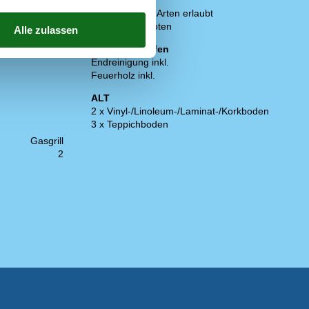
mitbringen
Min. NRK1
Haustiere: alle Arten erlaubt
Min. SVT1
Rauchen verboten
Preis inbegriffen
Endreinigung inkl.
Feuerholz inkl.
ALT
2 x Vinyl-/Linoleum-/Laminat-/Korkboden
3 x Teppichboden
Gasgrill
2