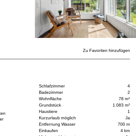
Zu Favoriten hinzufügen
Schlafzimmer
4
Badezimmer
2
Wohnfläche
78 m²
Grundstück
1.083 m²
Haustiere
1
ten
Kurzurlaub möglich
Ja
er
Entfernung Wasser
700 m
Einkaufen
4 km