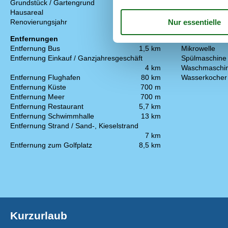
Backofen
Grundstück / Gartengrund
1083 m²
Bügelbrett
Hausareal
78 m²
Bügeleisen
Renovierungsjahr
2024
Kaffeemaschi
Entfernungen
Kochplatten
Entfernung Bus
1,5 km
Mikrowelle
Entfernung Einkauf / Ganzjahresgeschäft
Spülmaschine
4 km
Waschmaschi
Entfernung Flughafen
80 km
Wasserkocher
Entfernung Küste
700 m
Entfernung Meer
700 m
Entfernung Restaurant
5,7 km
Entfernung Schwimmhalle
13 km
Entfernung Strand / Sand-, Kieselstrand
7 km
Entfernung zum Golfplatz
8,5 km
Kurzurlaub