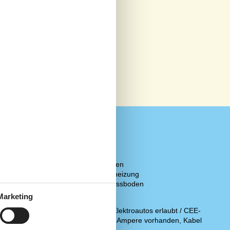
Diverse
2 x Fliesenboden
/Streaming-
2 x Fußbodenheizung
 im Haus und
Holz-/Parkettfussboden
Marketing
Regeln
Min. ZDF, ARD
Aufladen des Elektroautos erlaubt / CEE-
Kanäle und TV2
Stecker mit 16 Ampere vorhanden, Kabel
00 Mbit