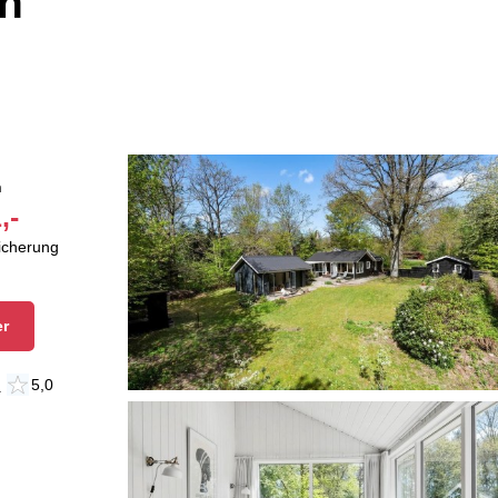
en
n
,-
sicherung
er
n
5,0