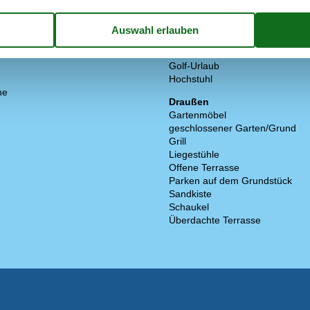
Norw. TV
Schwedisches TV
TV
ne
Extra
Golf-Urlaub
Hochstuhl
ne
Draußen
Gartenmöbel
geschlossener Garten/Grund
Grill
Liegestühle
Offene Terrasse
Parken auf dem Grundstück
Sandkiste
Schaukel
Überdachte Terrasse