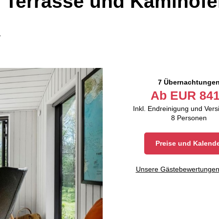
t Terrasse und Kaminof
7
7 Übernachtunge
Ab
EUR
841
Inkl. Endreinigung und Ver
8
Personen
Preise und Kalend
Unsere Gästebewertunge