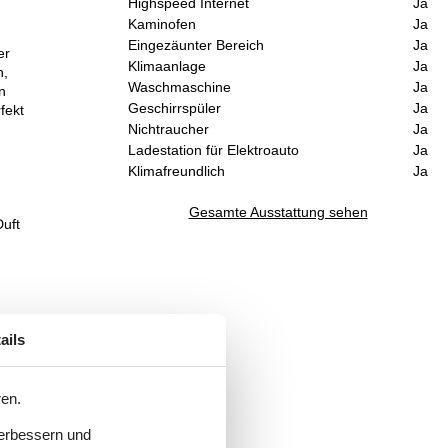
Highspeed Internet
Ja
Kaminofen
Ja
Eingezäunter Bereich
Ja
er
Klimaanlage
Ja
n,
Waschmaschine
Ja
n
Geschirrspüler
Ja
fekt
Nichtraucher
Ja
Ladestation für Elektroauto
Ja
Klimafreundlich
Ja
Gesamte Ausstattung sehen
uft
che
ails
 zur
ren.
verbessern und