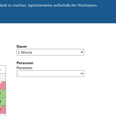
rlaub zu machen, typischerweise außerhalb der Hochsaison.
Dauer
Personen
Personen
o
6
3
0