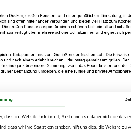
ohen Decken, großen Fenstern und einer gemütlichen Einrichtung, in d
ch sind offen miteinander verbunden und bieten viel Platz zum Koche
ie großen Fenster sorgen für einen schönen Lichteinfall und schaffe
nhaus verfügt über mehrere schöne Schlafzimmer und eignet sich per
.
ielen, Entspannen und zum Genießen der frischen Luft. Die teilweise
en und nach einem erlebnisreichen Urlaubstag gemeinsam grillen. Der
ür eine ganz besondere Stimmung, wenn das Feuer knistert und der D
 grüner Bepflanzung umgeben, die eine ruhige und private Atmosphäre
d und eine entspannte Urlaubsstimmung liebst. Du wohnst in kurzer
ge am Wasser, Fahrradtouren durch die schöne Landschaft und gemütli
mmung
Det
öglichkeiten zum Angeln und schöne Erlebnisse am Norsminde Fjord.
flug mit Shopping, Cafés und kulturellen Erlebnissen, bevor Du wieder
r, dass die Website funktioniert, Sie können sie daher nicht deaktivie
d, dass wir Ihre Statistiken erheben, hilft uns dies, die Website zu 