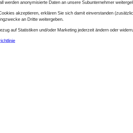
all werden anonymisierte Daten an unsere Subunternehmer weitergele
okies akzeptieren, erklären Sie sich damit einverstanden (zusätzlich
tingzwecke an Dritte weitergeben.
Bezug auf Statistiken und/oder Marketing jederzeit ändern oder widerr
chtlinie
ere Gästebewertungen
5,0
Siehe Häuser nebena
g