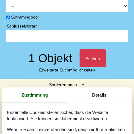
Swimmingpool
Schlüsselwörter
1 Objekt
Suchen
Erweiterte Suchmöglichkeiten
Sortieren nach:
Zustimmung
Details
Seite 1 von 1
So sortieren wir
Essentielle Cookies stellen sicher, dass die Website
Modernes Ferienhaus mit Pool und
funktioniert, Sie können sie daher nicht deaktivieren.
großem Garten
Wenn Sie damit einverstanden sind, dass wir Ihre Statistiken
Peter Andersens Vej - 9990 Skagen By - 9990 - Skagen