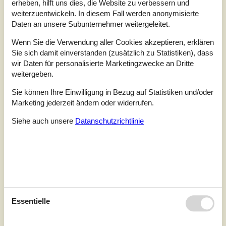
erheben, hilft uns dies, die Website zu verbessern und
4,0
10 Personen
Objekt Nr.:
332-204416
weiterzuentwickeln. In diesem Fall werden anonymisierte
Daten an unsere Subunternehmer weitergeleitet.
Wenn Sie die Verwendung aller Cookies akzeptieren, erklären
Sie sich damit einverstanden (zusätzlich zu Statistiken), dass
wir Daten für personalisierte Marketingzwecke an Dritte
weitergeben.
Sie können Ihre Einwilligung in Bezug auf Statistiken und/oder
Marketing jederzeit ändern oder widerrufen.
Siehe auch unsere
Datanschutzrichtlinie
7 Übernachtungen
Ab
EUR
1.244,-
Schlafzimmer
5
Essentielle
Haustiere
2
Entfernung Wasser
3 km