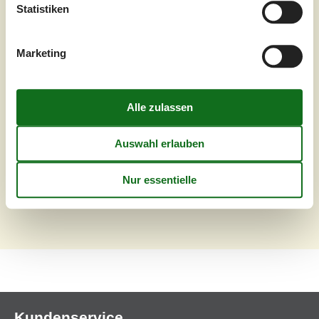
Wohnfläche
185 m²
Statistiken
Grundstück
792 m²
Internet
Ja
Marketing
Im Außenbereich verwöhnt das Haus mit einem großen,
schönen, eingezäunten Garten mit Rasenfläche, einer
großzügigen Terrasse sowie einem beheizten Außenpool.
Zwei große Bäume in der Mitte des Gartens spenden
angenehmen Schatten, wenn die Sonne hoch steht und
die Hitze intensiv wird. Der Sommer lässt sich hier fast
rund um die Uhr im Freien genießen, mit gemütlichen
Rückzugsorten an mehreren S...
Zu Favoriten hinzufügen
Seite 1 von 1
Kundenservice