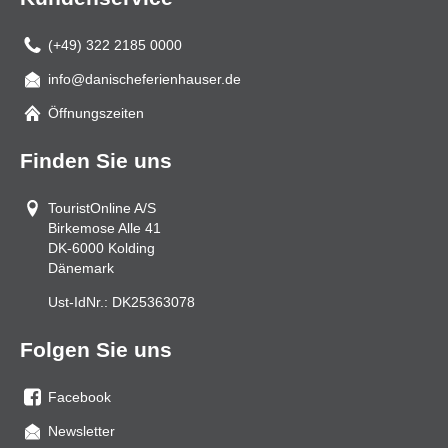
(+49) 322 2185 0000
info@danischeferienhauser.de
Mail
Öffnungszeiten
Finden Sie uns
TouristOnline A/S
Birkemose Alle 41
DK-6000
Kolding
Dänemark
Ust-IdNr.:
DK25363078
Folgen Sie uns
Facebook
Sie
Newsletter
uns