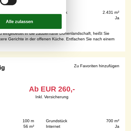
200 m
Grundstück
2.431 m²
123 m²
Internet
Ja
 eingebettet in die zauberhafte Dünenlandschaft, heißt Sie
ckere Gerichte in der offenen Küche. Entfachen Sie nach einem
Zu Favoriten hinzufügen
ig
Ab
EUR
260,-
Inkl. Versicherung
100 m
Grundstück
700 m²
56 m²
Internet
Ja