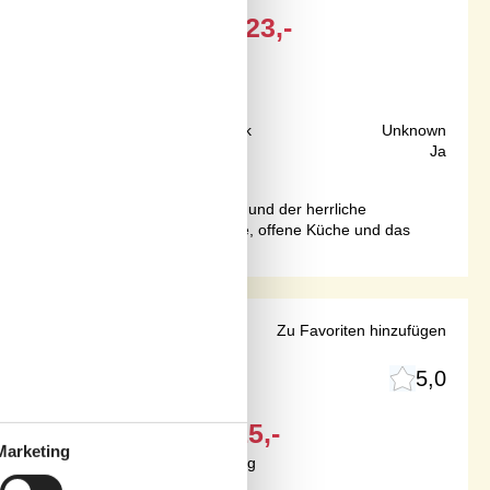
EUR
423,-
50 m
Grundstück
Unknown
64 m²
Internet
Ja
 zum Wasser! Die fantastische Lage und der herrliche
gen möchten. Betreten Sie die helle, offene Küche und das
d Dünen
Zu Favoriten hinzufügen
5,0
Ab
EUR
815,-
Marketing
Inkl. Endreinigung