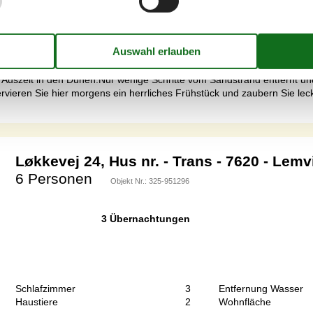
Schlafzimmer
3
Entfernung Wasser
Haustiere
2
Wohnfläche
 Auszeit in den Dünen.Nur wenige Schritte vom Sandstrand entfernt und
Servieren Sie hier morgens ein herrliches Frühstück und zaubern Sie le
Løkkevej 24, Hus nr. - Trans - 7620 - Lemv
6 Personen
Objekt Nr.:
325-951296
3 Übernachtungen
Schlafzimmer
3
Entfernung Wasser
Haustiere
2
Wohnfläche