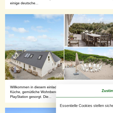
einige deutsche...
Willkommen in diesem einladenden Ferienhaus mit fantastischer
Zusti
Küche, gemütliche Wohnbereiche, drei Badezimmer und sechs sch
PlayStation gesorgt. Die...
Essentielle Cookies stellen siche