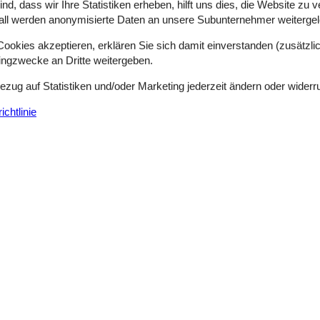
d, dass wir Ihre Statistiken erheben, hilft uns dies, die Website zu 
Gemütliches Ferienhaus mit Meeresblick 
all werden anonymisierte Daten an unsere Subunternehmer weitergele
Løkkevej 24, hus nr. - Trans - 7620 - Lemvig
4 Personen
Objekt Nr.:
325-667415
okies akzeptieren, erklären Sie sich damit einverstanden (zusätzlich
tingzwecke an Dritte weitergeben.
3 Übernachtungen
Bezug auf Statistiken und/oder Marketing jederzeit ändern oder widerr
chtlinie
Schlafzimmer
2
Entfernung Wasser
Haustiere
1
Wohnfläche
 liegt in dem gemütlichen und ruhigen Gebiet Trans Ferieby bloß 200
ohnraum/Küche. Gerade gegenüber der anderen Seite von der Küche st
Ferienhaus mit Meerblick und Terrasse
Løkkevej 24 (hus - Trans - 7620 - North Sea
6 Personen
Objekt Nr.:
090-06534