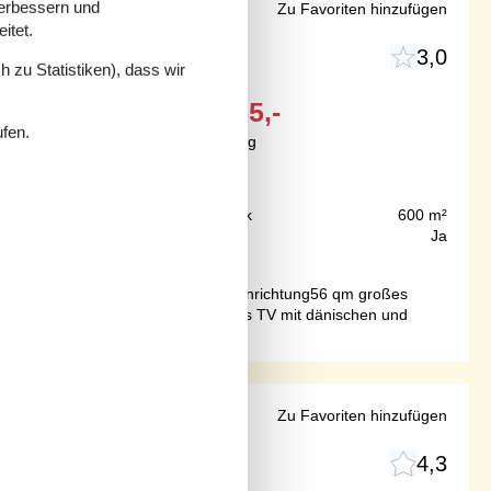
verbessern und
in Trans
Zu Favoriten hinzufügen
itet.
3,0
 zu Statistiken), dass wir
Ab
EUR
255,-
ufen.
Inkl. Versicherung
200 m
Grundstück
600 m²
56 m²
Internet
Ja
 m von der Nordsee entfernt. Haus Einrichtung56 qm großes
eht der Esstisch. Außerdem gibt es TV mit dänischen und
Zu Favoriten hinzufügen
4,3