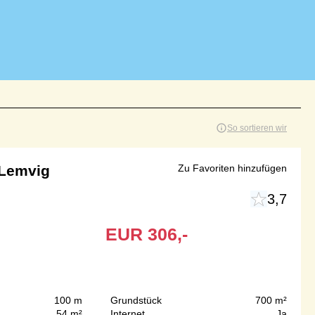
So sortieren wir
 Lemvig
Zu Favoriten hinzufügen
3,7
EUR
306,-
100 m
Grundstück
700 m²
54 m²
Internet
Ja