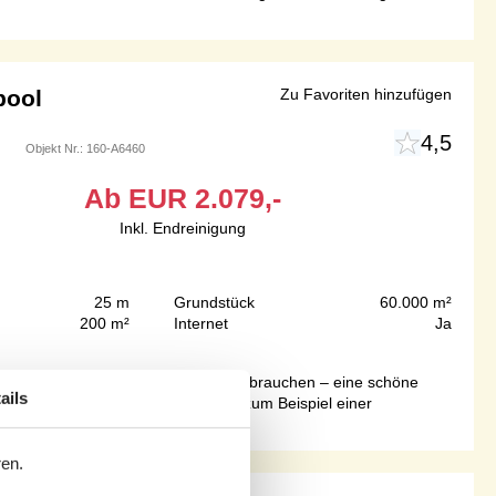
pool
Zu Favoriten hinzufügen
4,5
Objekt Nr.:
160-A6460
Ab
EUR
2.079,-
Inkl. Endreinigung
25 m
Grundstück
60.000 m²
200 m²
Internet
Ja
 was Sie für einen perfekten Urlaub brauchen – eine schöne
ails
m und Unterhaltungselektronik wie zum Beispiel einer
ren.