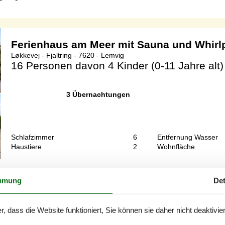
Ferienhaus am Meer mit Sauna und Whirl
Løkkevej - Fjaltring - 7620 - Lemvig
16 Personen
davon 4 Kinder (0-11 Jahre alt)
3 Übernachtungen
Schlafzimmer
6
Entfernung Wasser
Haustiere
2
Wohnfläche
 Lage in erster Reihe zum Wasser in den Dünen.Das Haus bietet alles,
mmung
Det
öne Schlafzimmer. Für extra Unterhaltung ist mit einem Aktivitätsrau
r, dass die Website funktioniert, Sie können sie daher nicht deaktivie