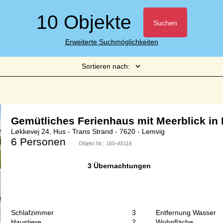
10 Objekte
Suchen
Erweiterte Suchmöglichkeiten
Sortieren nach:
Seite 1 von 1
Gemütliches Ferienhaus mit Meerblick in
Løkkevej 24, Hus - Trans Strand - 7620 - Lemvig
6 Personen
Objekt Nr.:
160-A5116
3 Übernachtungen
Schlafzimmer
3
Entfernung Wasser
Haustiere
2
Wohnfläche