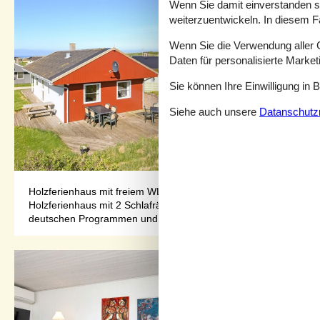
Wenn Sie damit einverstanden sin
weiterzuentwickeln. In diesem F
Wenn Sie die Verwendung aller Co
Daten für personalisierte Marke
Sie können Ihre Einwilligung in 
Siehe auch unsere
Datanschutzri
Holzferienhaus mit freiem WLAN und teilweisem Meeresblick. Es
Holzferienhaus mit 2 Schlafräumen: 1DB + 1DB. Kombinierter W
deutschen Programmen und d...