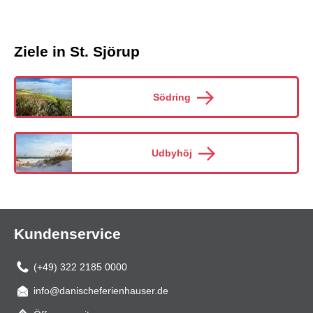
Ziele in St. Sjörup
Södring
Udbyhöj
Kundenservice
(+49) 322 2185 0000
info@danischeferienhauser.de
Mail