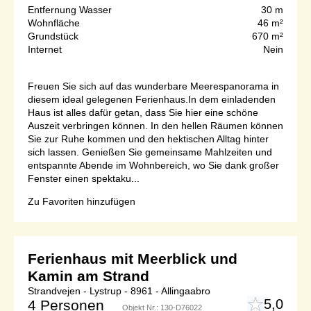
Entfernung Wasser
30 m
Wohnfläche
46 m²
Grundstück
670 m²
Internet
Nein
Freuen Sie sich auf das wunderbare Meerespanorama in
diesem ideal gelegenen Ferienhaus.In dem einladenden
Haus ist alles dafür getan, dass Sie hier eine schöne
Auszeit verbringen können. In den hellen Räumen können
Sie zur Ruhe kommen und den hektischen Alltag hinter
sich lassen. Genießen Sie gemeinsame Mahlzeiten und
entspannte Abende im Wohnbereich, wo Sie dank großer
Fenster einen spektaku...
Zu Favoriten hinzufügen
Ferienhaus mit Meerblick und
Kamin am Strand
Strandvejen - Lystrup - 8961 - Allingaabro
5,0
4 Personen
Objekt Nr.:
130-D76022