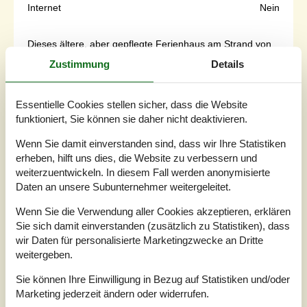
Internet
Nein
Dieses ältere, aber gepflegte Ferienhaus am Strand von
Lystrup befindet sich in der ersten Reihe zum Wasser.Mit
Zustimmung
Details
dem Panoramablick aufs Meer können Sie nicht anders
als sich zu entspannen. Im Haus gibt es schöne Zimmer,
ein kleines Wohnzimmer, eine Küche sowie ein schönes
Essentielle Cookies stellen sicher, dass die Website
Badezimmer.Draußen gibt es mehrere Terrassen und ein
funktioniert, Sie können sie daher nicht deaktivieren.
Shelter, in dem Sie liegen und auf das Wasser schauen
können. Nur 50 M...
Wenn Sie damit einverstanden sind, dass wir Ihre Statistiken
Zu Favoriten hinzufügen
erheben, hilft uns dies, die Website zu verbessern und
weiterzuentwickeln. In diesem Fall werden anonymisierte
Daten an unsere Subunternehmer weitergeleitet.
Wenn Sie die Verwendung aller Cookies akzeptieren, erklären
Ferienhaus mit Meerblick und
Sie sich damit einverstanden (zusätzlich zu Statistiken), dass
Strandzugang
wir Daten für personalisierte Marketingzwecke an Dritte
Stihusvej - St. Sjörup - 8961 - Northern Djursland
weitergeben.
6 Personen
Objekt Nr.:
090-64219
Sie können Ihre Einwilligung in Bezug auf Statistiken und/oder
Marketing jederzeit ändern oder widerrufen.