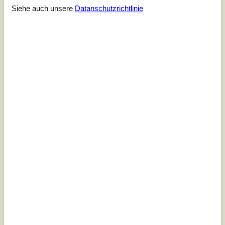
Siehe auch unsere
Datanschutzrichtlinie
7 Übernachtungen
Ab
EUR
1.467,-
Inkl. Endreinigung
Schlafzimmer
3
Haustiere
Nicht erlaubt
Entfernung Wasser
50 m
Wohnfläche
120 m²
Grundstück
Unknown
Internet
Ja