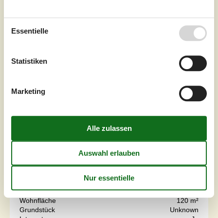
Essentielle
Statistiken
Marketing
7 Übernachtungen
Ab
EUR
1.406,-
Inkl. Endreinigung und Versicherung
6
Personen
Schlafzimmer
3
Haustiere
Nicht erlaubt
Entfernung Wasser
60 m
Wohnfläche
120 m²
Grundstück
Unknown