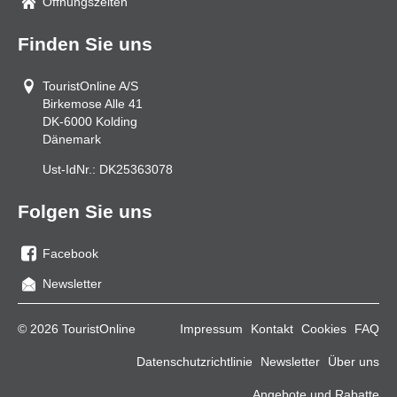
Öffnungszeiten
Finden Sie uns
TouristOnline A/S
Birkemose Alle 41
DK-6000
Kolding
Dänemark
Ust-IdNr.:
DK25363078
Folgen Sie uns
Facebook
Sie
Newsletter
uns
auf
© 2026 TouristOnline
Impressum
Kontakt
Cookies
FAQ
Facebook
Datenschutzrichtlinie
Newsletter
Über uns
Angebote und Rabatte