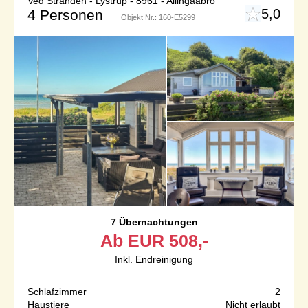
Ved Stranden - Lystrup - 8961 - Allingaabro
5,0
4 Personen
Objekt Nr.:
160-E5299
7 Übernachtungen
Ab
EUR
508,-
Inkl. Endreinigung
Schlafzimmer
2
Haustiere
Nicht erlaubt