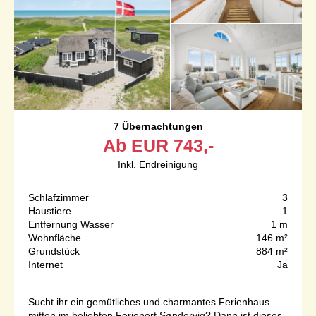
7 Übernachtungen
Ab
EUR
743,-
Inkl. Endreinigung
Schlafzimmer
3
Haustiere
1
Entfernung Wasser
1 m
Wohnfläche
146 m²
Grundstück
884 m²
Internet
Ja
Sucht ihr ein gemütliches und charmantes Ferienhaus
mitten im beliebten Ferienort Søndervig? Dann ist dieses