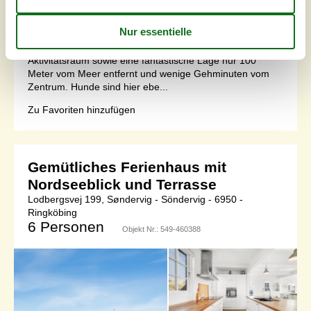
abhebt? Dann ist dieses beeindruckende Ferienhaus in
der Lodbergsvej 193 die perfekte Wahl. Die stilvolle
Einrichtung bietet alles, was man sich für einen perfekten
Urlaub wünschen kann – darunter Whirlpool, Sauna,
Aktivitätsraum sowie eine fantastische Lage nur 100
Meter vom Meer entfernt und wenige Gehminuten vom
Zentrum. Hunde sind hier ebe...
Zu Favoriten hinzufügen
Gemütliches Ferienhaus mit
Nordseeblick und Terrasse
Lodbergsvej 199, Søndervig - Söndervig - 6950 -
Ringköbing
6 Personen
Objekt Nr.:
549-460388