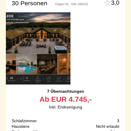
3,0
30 Personen
Objekt Nr.:
549-266423
7 Übernachtungen
Ab
EUR
4.745,-
Inkl. Endreinigung
Schlafzimmer
3
Haustiere
Nicht erlaubt