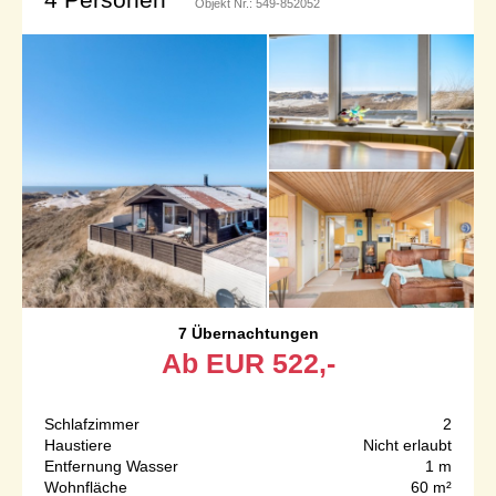
Objekt Nr.:
549-852052
7 Übernachtungen
Ab
EUR
522,-
Schlafzimmer
2
Haustiere
Nicht erlaubt
Entfernung Wasser
1 m
Wohnfläche
60 m²