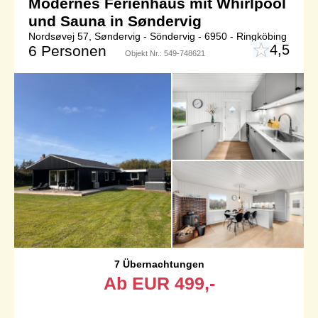
Modernes Ferienhaus mit Whirlpool
und Sauna in Søndervig
Nordsøvej 57, Søndervig - Söndervig - 6950 - Ringköbing
4,5
6 Personen
Objekt Nr.:
549-748621
7 Übernachtungen
Ab
EUR
499,-