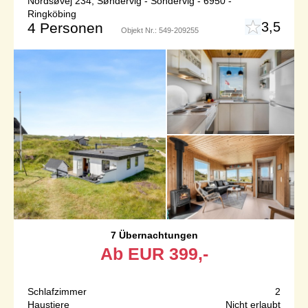
Nordsøvej 234, Søndervig - Söndervig - 6950 -
Ringköbing
3,5
4 Personen
Objekt Nr.:
549-209255
7 Übernachtungen
Ab
EUR
399,-
Schlafzimmer
2
Haustiere
Nicht erlaubt