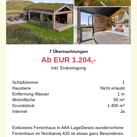
7 Übernachtungen
Ab
EUR
1.204,-
Inkl. Endreinigung
Schlafzimmer
1
Haustiere
Nicht erlaubt
Entfernung Wasser
1 m
Wohnfläche
50 m²
Grundstück
1.400 m²
Internet
Ja
Exklusives Ferienhaus in AAA-LageDieses wunderschöne
Ferienhaus im Nordsøvej 420 ist etwas ganz Besonderes.