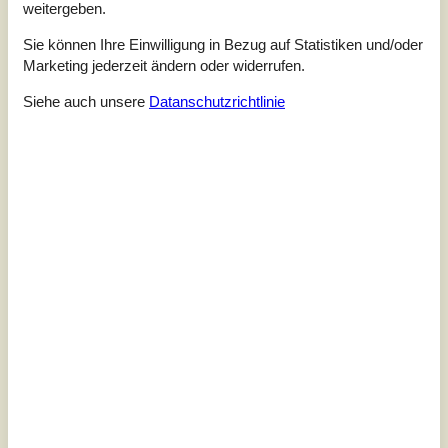
weitergeben.
Sie können Ihre Einwilligung in Bezug auf Statistiken und/oder
Marketing jederzeit ändern oder widerrufen.
Siehe auch unsere
Datanschutzrichtlinie
7 Übernachtungen
Ab
EUR
905,-
Inkl. Endreinigung
Schlafzimmer
4
Haustiere
2
Entfernung Wasser
1 m
Wohnfläche
150 m²
Grundstück
2.000 m²
Internet
Ja