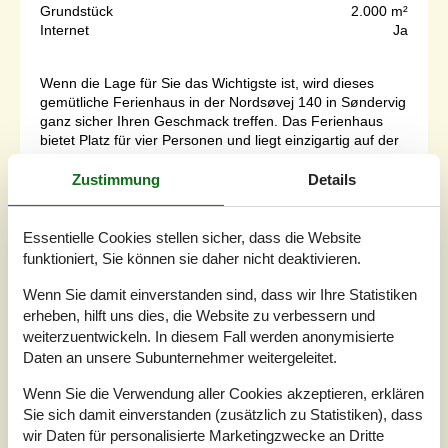
Grundstück
2.000 m²
Internet
Ja
Wenn die Lage für Sie das Wichtigste ist, wird dieses
gemütliche Ferienhaus in der Nordsøvej 140 in Søndervig
ganz sicher Ihren Geschmack treffen. Das Ferienhaus
bietet Platz für vier Personen und liegt einzigartig auf der
Spitze einer Düne in erster Reihe zur Nordsee. Von hier
aus genießen Sie sowohl Meerblick als auch eine
Zustimmung
Details
beeindruckende Aussicht über die hügelige
Dünenlandschaft. Der breit...
Essentielle Cookies stellen sicher, dass die Website
Zu Favoriten hinzufügen
funktioniert, Sie können sie daher nicht deaktivieren.
Wenn Sie damit einverstanden sind, dass wir Ihre Statistiken
erheben, hilft uns dies, die Website zu verbessern und
Niedrigenergiehaus mit Wellness
weiterzuentwickeln. In diesem Fall werden anonymisierte
nahe Nordsee
Daten an unsere Subunternehmer weitergeleitet.
Vestklitvej 18 Klegod - Klegod - 6950 - Ringköbing
Wenn Sie die Verwendung aller Cookies akzeptieren, erklären
5,0
10 Personen
Objekt Nr.:
549-113998
Sie sich damit einverstanden (zusätzlich zu Statistiken), dass
wir Daten für personalisierte Marketingzwecke an Dritte