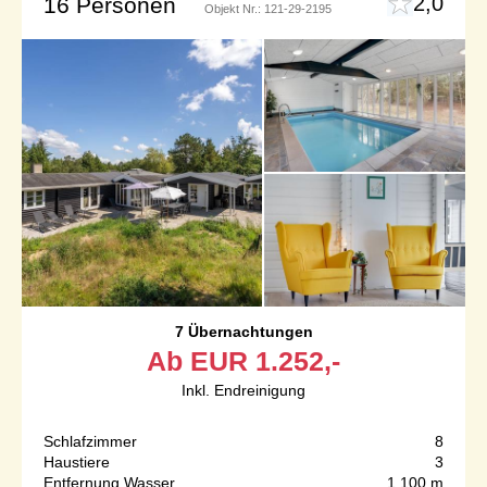
2,0
16 Personen
Objekt Nr.:
121-29-2195
7 Übernachtungen
Ab
EUR
1.252,-
Inkl. Endreinigung
Schlafzimmer
8
Haustiere
3
Entfernung Wasser
1.100 m