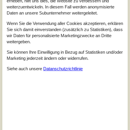
erheben, hilft uns dies, die Website zu verbessern und
Internet
Ja
weiterzuentwickeln. In diesem Fall werden anonymisierte
Daten an unsere Subunternehmer weitergeleitet.
Rømø ist das ideale Urlaubsziel für die ganze Familie. So
beginnt der Urlaub bereits bei der Überquerung des
Wenn Sie die Verwendung aller Cookies akzeptieren, erklären
Dammes, der die größte Wattenmeerinsel mit dem
Sie sich damit einverstanden (zusätzlich zu Statistiken), dass
Festland verbindet. Von Rømø aus können Sie auch mit
wir Daten für personalisierte Marketingzwecke an Dritte
der Fähre in kürzester Zeit die Insel Sylt erreichen, wo Sie
weitergeben.
die grösste Wanderdüne Europas ersteigen können. Im
Westen dieser bezaubernden Insel liegen Europas beste
Sie können Ihre Einwilligung in Bezug auf Statistiken und/oder
Badestrände, wo Sie...
Marketing jederzeit ändern oder widerrufen.
Zu Favoriten hinzufügen
Siehe auch unsere
Datanschutzrichtlinie
Gemütliches Ferienhaus auf Rømø
mit Sauna und Garten
Dyssebjergvej - Sönderstrand - 6792 - Römö
4,0
12 Personen
Objekt Nr.:
130-R10176