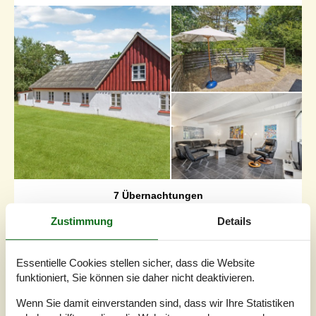
7 Übernachtungen
Ab
EUR
307,-
Zustimmung
Details
Schlafzimmer
2
Essentielle Cookies stellen sicher, dass die Website
Haustiere
Nicht erlaubt
funktioniert, Sie können sie daher nicht deaktivieren.
Entfernung Wasser
1.700 m
Wohnfläche
76 m²
Wenn Sie damit einverstanden sind, dass wir Ihre Statistiken
Grundstück
275 m²