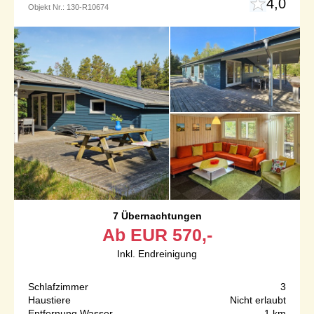
4,0
Objekt Nr.:
130-R10674
7 Übernachtungen
Ab
EUR
570,-
Inkl. Endreinigung
Schlafzimmer
3
Haustiere
Nicht erlaubt
Entfernung Wasser
1 km