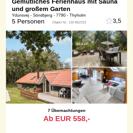
Gemütliches Ferienhaus mit Sauna
und großem Garten
Ydunsvej - Söndbjerg - 7790 - Thyholm
3,5
5 Personen
Objekt Nr.:
130-B52333
7 Übernachtungen
Ab
EUR
558,-