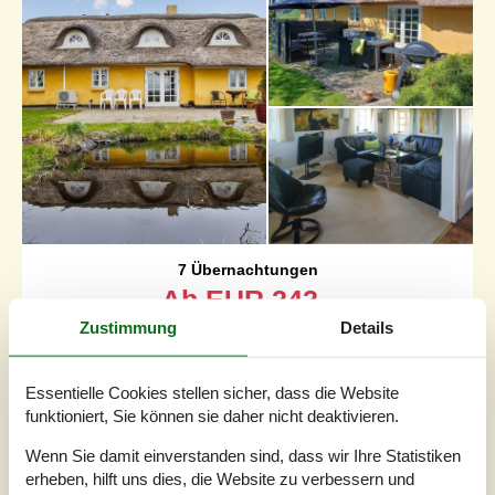
7 Übernachtungen
Ab
EUR
242,-
Zustimmung
Details
Schlafzimmer
2
Haustiere
2
Essentielle Cookies stellen sicher, dass die Website
Entfernung Wasser
2.500 m
funktioniert, Sie können sie daher nicht deaktivieren.
Wohnfläche
103 m²
Grundstück
1.144 m²
Wenn Sie damit einverstanden sind, dass wir Ihre Statistiken
Internet
Ja
erheben, hilft uns dies, die Website zu verbessern und