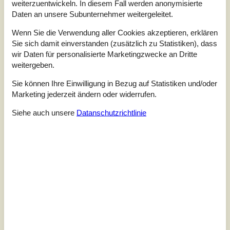
weiterzuentwickeln. In diesem Fall werden anonymisierte
Erleben Sie eine wohltuende Auszeit in diesem
Daten an unsere Subunternehmer weitergeleitet.
Ferienhaus mit historischem Flair. Dieses schöne
Wenn Sie die Verwendung aller Cookies akzeptieren, erklären
reetgedeckte Haus ist wie geschaffen für eine Auszeit
vom Alltag. Freuen Sie sich auf eine stilvolle Atmosphäre
Sie sich damit einverstanden (zusätzlich zu Statistiken), dass
mit bequemen Ledersofas und liebevoll ausgewählten
wir Daten für personalisierte Marketingzwecke an Dritte
Details. Kunstwerke an den Wänden und gut gefüllte
weitergeben.
Bücherregale verleihen dem Haus eine persönliche,
kultivierte Note. Genießen Sie gemüt...
Sie können Ihre Einwilligung in Bezug auf Statistiken und/oder
Marketing jederzeit ändern oder widerrufen.
Zu Favoriten hinzufügen
Siehe auch unsere
Datanschutzrichtlinie
Modernes Ferienhaus mit Garten
nahe Limfjord
Ringvejen - 7790 - Thyholm
3,8
8 Personen
Objekt Nr.:
548-99998546