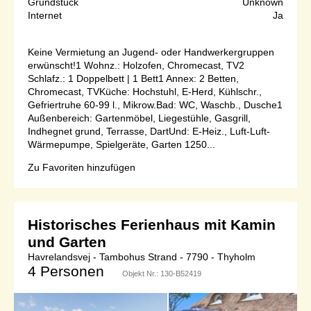
Grundstück
Unknown
Internet
Ja
Keine Vermietung an Jugend- oder Handwerkergruppen
erwünscht!1 Wohnz.: Holzofen, Chromecast, TV2
Schlafz.: 1 Doppelbett | 1 Bett1 Annex: 2 Betten,
Chromecast, TVKüche: Hochstuhl, E-Herd, Kühlschr.,
Gefriertruhe 60-99 l., Mikrow.Bad: WC, Waschb., Dusche1
Außenbereich: Gartenmöbel, Liegestühle, Gasgrill,
Indhegnet grund, Terrasse, DartUnd: E-Heiz., Luft-Luft-
Wärmepumpe, Spielgeräte, Garten 1250...
Zu Favoriten hinzufügen
Historisches Ferienhaus mit Kamin
und Garten
Havrelandsvej - Tambohus Strand - 7790 - Thyholm
4 Personen
Objekt Nr.:
130-B52419