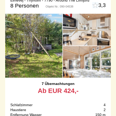
Elmevej - Thyholm - 7790 - Around The Limfjord
3,3
8 Personen
Objekt Nr.:
090-04538
7 Übernachtungen
Ab
EUR
424,-
Schlafzimmer
4
Haustiere
2
Entfernung Wasser
150 m