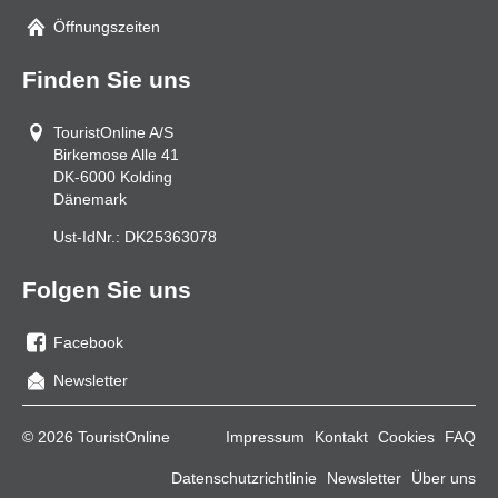
Mail
Öffnungszeiten
Finden Sie uns
TouristOnline A/S
Birkemose Alle 41
DK-6000
Kolding
Dänemark
Ust-IdNr.:
DK25363078
Folgen Sie uns
Facebook
Sie
Newsletter
uns
auf
© 2026 TouristOnline
Impressum
Kontakt
Cookies
FAQ
Facebook
Datenschutzrichtlinie
Newsletter
Über uns