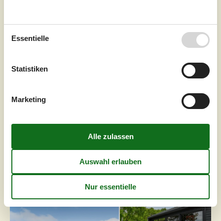
Internet
Ja
Helle Räume, viel Holz und große Fenster schaffen eine
freundliche, entspannte Atmosphäre. Der offene
Essentielle
Wohnbereich lädt mit gemütlichen Sitzplätzen und Kamin
zu ruhigen Stunden ein, während angrenzende
Essbereiche und die funktionale Küche ideale
Statistiken
Voraussetzungen für gemeinsame Mahlzeiten bieten. Der
lichtdurchflutete Wintergarten erweitert den Wohnraum
und verbindet Innen und Außen auf angeneh...
Marketing
Zu Favoriten hinzufügen
Ferienhaus mit Meerblick und
privatem Garten
Snaptun Strandvej - Snaptun - 7130 - Juelsminde
4,5
9 Personen
Objekt Nr.:
130-D88008