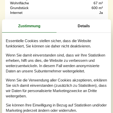
Wohnfläche
67 m²
Grundstück
600 m²
Internet
Ja
Zustimmung
Details
Willkommen in deinem FerienhausUnmittelbar nach dem
ersten Betreten deines Urlaubsdomizils wird dich dessen
gemütliche Wohnatmosphäre begeistern. Erholsamen
und gemütlichen Stunden im Kreise deiner Lieben steht
Essentielle Cookies stellen sicher, dass die Website
hier nichts im Wege. An dein Ferienhaus schließt zudem
funktioniert, Sie können sie daher nicht deaktivieren.
eine schöne, teilweise überdachte Terrasse, auf der eine
Schwedische Badetonne zu traumhaft schönen
Wenn Sie damit einverstanden sind, dass wir Ihre Statistiken
Momenten im Freien einlädt.De...
erheben, hilft uns dies, die Website zu verbessern und
weiterzuentwickeln. In diesem Fall werden anonymisierte
Zu Favoriten hinzufügen
Daten an unsere Subunternehmer weitergeleitet.
Wenn Sie die Verwendung aller Cookies akzeptieren, erklären
Sie sich damit einverstanden (zusätzlich zu Statistiken), dass
Gemütliches Ferienhaus mit Kamin
wir Daten für personalisierte Marketingzwecke an Dritte
und Garten
weitergeben.
Pilevænget - Snaptun - 7130 - Juelsminde
6 Personen
Sie können Ihre Einwilligung in Bezug auf Statistiken und/oder
Objekt Nr.:
130-D88179
Marketing jederzeit ändern oder widerrufen.