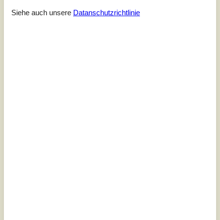
Siehe auch unsere
Datanschutzrichtlinie
7 Übernachtungen
Ab
EUR
358,-
Schlafzimmer
3
Haustiere
1
Entfernung Wasser
275 m
Wohnfläche
80 m²
Grundstück
700 m²