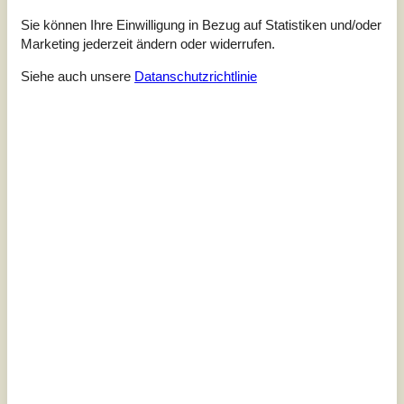
8 Personen
Sie können Ihre Einwilligung in Bezug auf Statistiken und/oder
davon 2 Kinder (0-11 Jahre
Marketing jederzeit ändern oder widerrufen.
alt)
5,0
Siehe auch unsere
Datanschutzrichtlinie
Objekt Nr.:
130-D04003
7 Übernachtungen
EUR
1.047,-
Inkl. Endreinigung