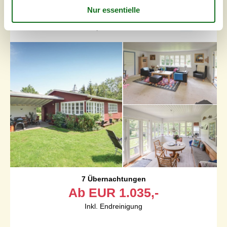
mit großem Garten
Egestien - Ahl Strand - 8400 - Ebeltoft
4,5
8 Personen
Objekt Nr.:
130-D01058
7 Übernachtungen
Ab
EUR
1.035,-
Inkl. Endreinigung