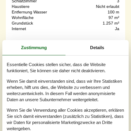
Schlafzimmer
3
Haustiere
Nicht erlaubt
Entfernung Wasser
100 m
Wohnfläche
97 m²
Grundstück
1.257 m²
Internet
Ja
Genießen Sie entspannte Tage auf der großzügigen
Zustimmung
Details
Holzterrasse mit Finnischem Holzbad und Sauna!Dieses
charmante Holzhaus lädt Sie mit seiner offenen, hellen
Gestaltung zum Wohlfühlen ein. Der großzügige
Essentielle Cookies stellen sicher, dass die Website
Wohnbereich bietet Ihnen Raum für gemeinsame
funktioniert, Sie können sie daher nicht deaktivieren.
Mahlzeiten, Spielabende und gemütliche Stunden,
während die großen Terrassentüren Sie direkt auf die
Wenn Sie damit einverstanden sind, dass wir Ihre Statistiken
weitläufige Holzterrasse führen – ideal für so...
erheben, hilft uns dies, die Website zu verbessern und
Zu Favoriten hinzufügen
weiterzuentwickeln. In diesem Fall werden anonymisierte
Daten an unsere Subunternehmer weitergeleitet.
Wenn Sie die Verwendung aller Cookies akzeptieren, erklären
Modernes Ferienhaus mit
Sie sich damit einverstanden (zusätzlich zu Statistiken), dass
wir Daten für personalisierte Marketingzwecke an Dritte
Wasserblick in Ålerne
weitergeben.
Langagervej - Öer - 8400 - Ebeltoft