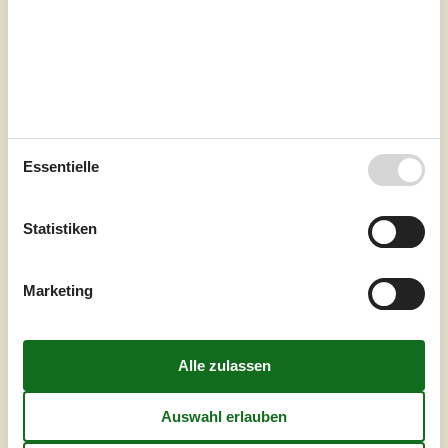
Schlafzimmer
4
Haustiere
Nicht erlaubt
Entfernung Wasser
100 m
Wohnfläche
88 m²
Grundstück
Unknown
Internet
Ja
Essentielle
In einer fantastischen Alleinlage am Wasser und mit dem
Blick auf die Windräder empfängt Sie dieses moderne
Haus in Ålerne.Schnappen Sie sich Ihre Familie und
Statistiken
verbringen Sie Ihren Familienurlaub in diesem
wunderschönen Ferienhaus. Abseits der lebendigen
Touristenorte können Sie sich hier eine wohltuende
Marketing
Auszeit gönnen und die schönen Räumlichkeiten
genießen. Neben den gemütlichen Schlafzimmer...
Zu Favoriten hinzufügen
Charmantes Ferienhaus am Meer