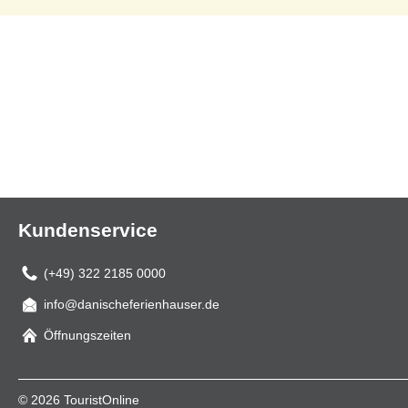
Kundenservice
(+49) 322 2185 0000
info@danischeferienhauser.de
Mail
Öffnungszeiten
© 2026 TouristOnline