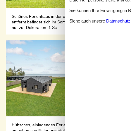
Sie können Ihre Einwilligung in 
Schönes Ferienhaus in der ersten Reihe mit Blick auf die Bu
Siehe auch unsere
Datanschutzri
entfernt befindet sich im Sommer ein Steg. Das Haus verfügt 
nur zur Dekoration. 1 Sc...
Hübsches, einladendes Ferienhaus mit Naturgrundstück, finnis
umgeben von Natur erwartet. Freuen Sie sich auf ein gut ausges