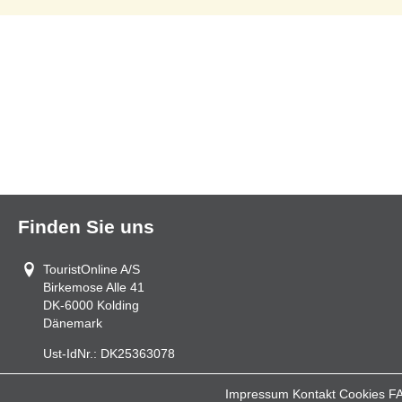
Finden Sie uns
TouristOnline A/S
Birkemose Alle 41
DK-6000
Kolding
Dänemark
Ust-IdNr.:
DK25363078
Impressum
Kontakt
Cookies
F