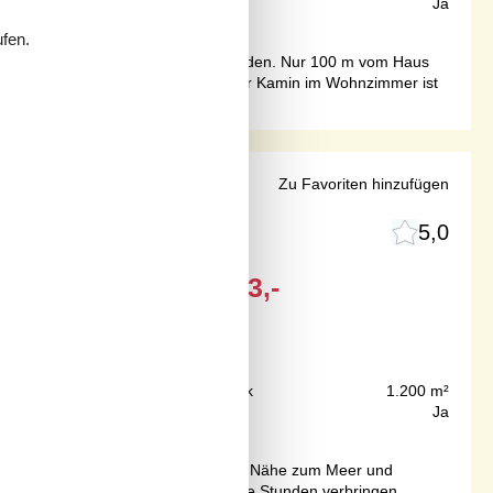
94 m²
Internet
Ja
ufen.
n, zum Wasser hinuntergehen und baden. Nur 100 m vom Haus
ick auf das Ess- und Wohnzimmer. Der Kamin im Wohnzimmer ist
 Holzbad
Zu Favoriten hinzufügen
5,0
Ab
EUR
1.523,-
Inkl. Endreinigung
100 m
Grundstück
1.200 m²
98 m²
Internet
Ja
in diesem Haus, das Sie in direkter Nähe zum Meer und
ltsraum, in dem Sie viele, gesellige Stunden verbringen