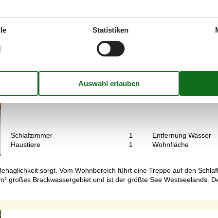
le
Statistiken
Gemütliches Ferienhaus mit Kamin und Na
Svenstrup Strandvej - Saltbæk - 4400 - Kalundborg
4 Personen
Objekt Nr.:
130-E20038
7 Übernachtungen
Schlafzimmer
1
Entfernung Wasser
Haustiere
1
Wohnfläche
haglichkeit sorgt. Vom Wohnbereich führt eine Treppe auf den Schlaf
m² großes Brackwassergebiet und ist der größte See Westseelands. De