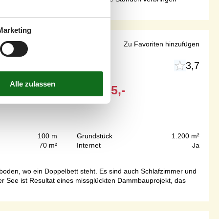
Marketing
turblick
Zu Favoriten hinzufügen
3,7
Ab
EUR
305,-
100 m
Grundstück
1.200 m²
70 m²
Internet
Ja
boden, wo ein Doppelbett steht. Es sind auch Schlafzimmer und
r See ist Resultat eines missglückten Dammbauprojekt, das