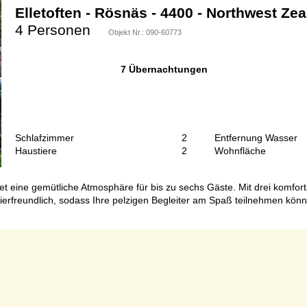
Elletoften - Rösnäs - 4400 - Northwest Ze
4 Personen
Objekt Nr.:
090-60773
7 Übernachtungen
Schlafzimmer
2
Entfernung Wasser
Haustiere
2
Wohnfläche
t eine gemütliche Atmosphäre für bis zu sechs Gäste. Mit drei komfor
ierfreundlich, sodass Ihre pelzigen Begleiter am Spaß teilnehmen könn
Seite 1 von 1