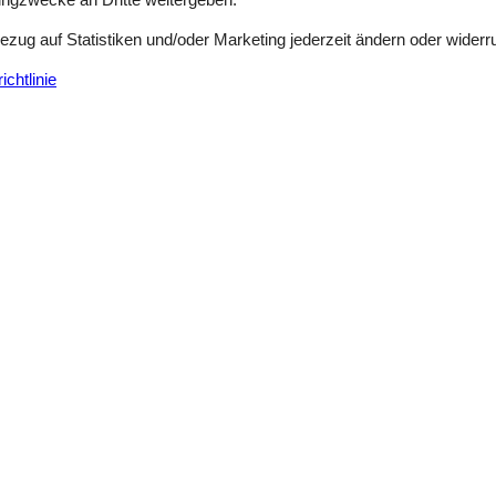
Haustiere
Nicht erlaubt
Wohnfläche
Bezug auf Statistiken und/oder Marketing jederzeit ändern oder widerr
cht von Sejerø. Morgens können Sie das Handtuch über den Arm nehme
chtlinie
über ein Badezimmer mit Dusche und eine schöne, offene Küche mit Bl
Ferienhaus mit Meerblick und finnischem
Elletoften - Saltbæk - 4400 - Kalundborg
6 Personen
Objekt Nr.:
130-E20071
7 Übernachtungen
Schlafzimmer
3
Entfernung Wasser
Haustiere
Nicht erlaubt
Wohnfläche
chem Holzbad und Panoramablick auf die Bucht von Sejerø.Willkommen 
tattetes Zuhause mit gemütlicher Atmosphäre und einem guten Aufentha