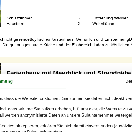
Schlafzimmer
2
Entfernung Wasser
Haustiere
2
Wohnfläche
chricht gesendetIdyllisches Küstenhaus: Gemürlich und EntspannungDie
 Die gut ausgestattete Küche und der Essbereich laden zu köstlichen 
Ferienhaus mit Meerblick und Strandnähe
Gåsevænget - Saltbæk - 4400 - Kalundborg
mmung
Det
6 Personen
Objekt Nr.:
130-E20023
r, dass die Website funktioniert, Sie können sie daher nicht deaktivie
7 Übernachtungen
d, dass wir Ihre Statistiken erheben, hilft uns dies, die Website zu 
all werden anonymisierte Daten an unsere Subunternehmer weitergele
okies akzeptieren, erklären Sie sich damit einverstanden (zusätzlich
Schlafzimmer
3
Entfernung Wasser
tingzwecke an Dritte weitergeben.