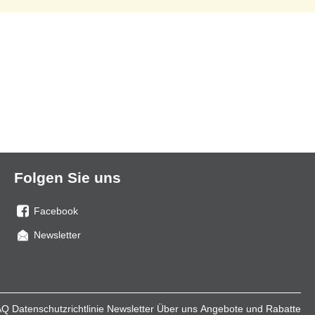
Folgen Sie uns
Facebook
Sie
Newsletter
uns
auf
Facebook
AQ
Datenschutzrichtlinie
Newsletter
Über uns
Angebote und Rabatte