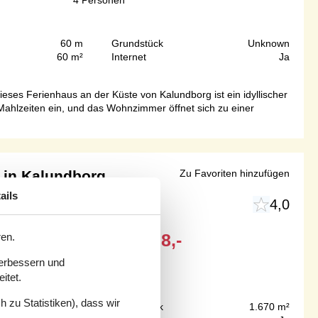
60 m
Grundstück
Unknown
60 m²
Internet
Ja
ses Ferienhaus an der Küste von Kalundborg ist ein idyllischer
Mahlzeiten ein, und das Wohnzimmer öffnet sich zu einer
 in Kalundborg
Zu Favoriten hinzufügen
ails
4,0
Ab
EUR
628,-
ren.
verbessern und
itet.
 zu Statistiken), dass wir
100 m
Grundstück
1.670 m²