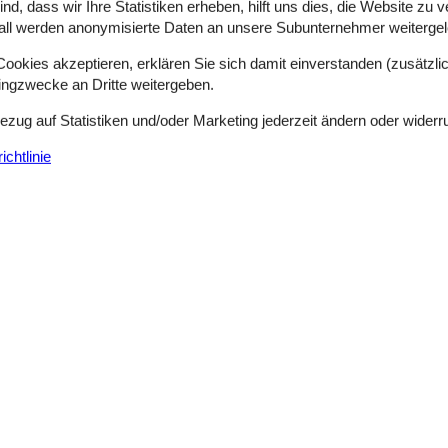
d, dass wir Ihre Statistiken erheben, hilft uns dies, die Website zu 
all werden anonymisierte Daten an unsere Subunternehmer weitergele
okies akzeptieren, erklären Sie sich damit einverstanden (zusätzlich
tingzwecke an Dritte weitergeben.
Modernes Ferienhaus mit Meerblick und 
Broholmvej - 4220 - Korsör
Bezug auf Statistiken und/oder Marketing jederzeit ändern oder widerr
6 Personen
Objekt Nr.:
130-E20361
chtlinie
7 Übernachtungen
Schlafzimmer
3
Entfernung Wasser
Haustiere
Nicht erlaubt
Wohnfläche
aus direkt am Strand. Dieses einladende Haus besticht nicht nur durc
 Sofas, während Sie Ihren Blick nach draußen schweifen lassen. Spie