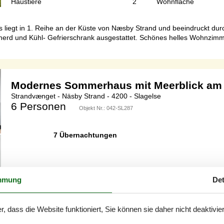
Haustiere
2
Wohnfläche
liegt in 1. Reihe an der Küste von Næsby Strand und beeindruckt durc
erd und Kühl- Gefrierschrank ausgestattet. Schönes helles Wohnzimme
Modernes Sommerhaus mit Meerblick am
Strandvænget - Näsby Strand - 4200 - Slagelse
6 Personen
Objekt Nr.:
042-SL287
7 Übernachtungen
Schlafzimmer
3
Entfernung Wasser
mmung
Det
Haustiere
Nicht erlaubt
Wohnfläche
r, dass die Website funktioniert, Sie können sie daher nicht deaktivie
chitektur mit individuellem und gemütlichem Ambiente und durchdacht
ohnzimmer und ist ausgerichtet auf die fantastische Aussicht. Der groß