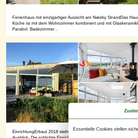
Ferienhaus mit einzigartiger Aussicht am Næsby StrandDas Haus 
Küche ist mit dem Wohnzimmer kombiniert und mit Glaskeramikh
Parabol. Badezimmer...
Zusti
Essentielle Cookies stellen siche
EinrichtungErbaut 2018 steht dieses Sommerhaus für moderne Ar
Ausblick. Die schlichte Einrichtung bildet den Mittelpunkt des W