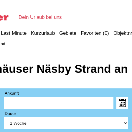
Dein Urlaub bei uns
Last Minute
Kurzurlaub
Gebiete
Favoriten (
0
)
Objektnr
and
häuser Näsby Strand an
Ankunft
Dauer