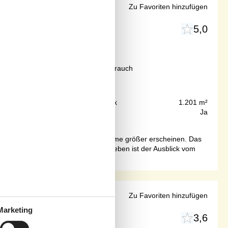
trandzugang
Zu Favoriten hinzufügen
5,0
Ab
EUR
645,-
l. Reinigung, Versicherung und Verbrauch
75 m
Grundstück
1.201 m²
40 m²
Internet
Ja
es integriert wurde, sodass die Räume größer erscheinen. Das
oder aufwühlt. Besonders hervorzuheben ist der Ausblick vom
rand
Zu Favoriten hinzufügen
Marketing
3,6