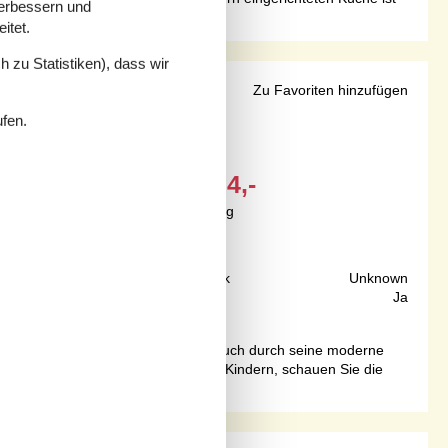
verbessern und
itet.
 zu Statistiken), dass wir
Strandlage
Zu Favoriten hinzufügen
ufen.
Ab
EUR
634,-
Inkl. Endreinigung
60 m
Grundstück
Unknown
125 m²
Internet
Ja
h seine wunderschöne Lage, sondern auch durch seine moderne
len Sie eine Runde Karten mit den Kindern, schauen Sie die