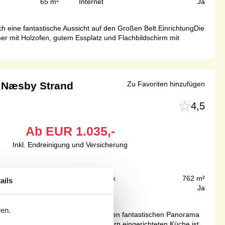
65 m²
Internet
Ja
h eine fantastische Aussicht auf den Großen Belt.EinrichtungDie
r mit Holzofen, gutem Essplatz und Flachbildschirm mit
 Næsby Strand
Zu Favoriten hinzufügen
4,5
Ab
EUR
1.035,-
Inkl. Endreinigung und Versicherung
50 m
Grundstück
762 m²
ails
90 m²
Internet
Ja
ren.
er Einrichtung. Das Haus bietet einen fantastischen Panorama
e Aufenthaltsraum inklusive der modern eingerichteten Küche ist