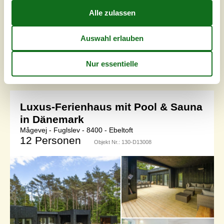
Tische und Stühle, hier gibt es auch einen Billardtisch. Die
Abende sind auf der überdachten Terrasse oder vor dem
knisternden Kaminofen besonders behaglich. Das Gebiet
ist ruhig und lädt zu langen Spaziergängen ein. Djursland
ist etwas ganz Besonderes. Nicht nur wegen der vielen
kinderfreun...
Zu Favoriten hinzufügen
Luxus-Ferienhaus mit Pool & Sauna
in Dänemark
Mågevej - Fuglslev - 8400 - Ebeltoft
12 Personen
Objekt Nr.:
130-D13008