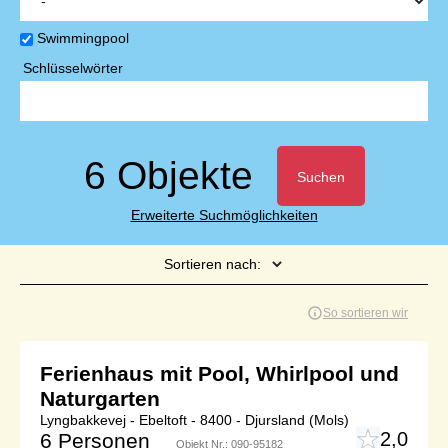
Swimmingpool
Schlüsselwörter
6 Objekte
Suchen
Erweiterte Suchmöglichkeiten
Sortieren nach:
Seite 1 von 1
So sortieren wir
Ferienhaus mit Pool, Whirlpool und
Naturgarten
Lyngbakkevej - Ebeltoft - 8400 - Djursland (Mols)
2,0
6 Personen
Objekt Nr.:
090-95182