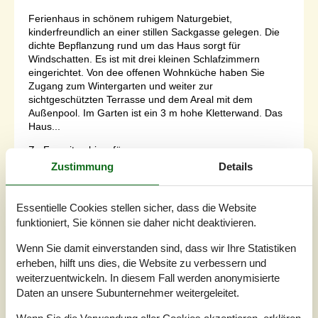
Ferienhaus in schönem ruhigem Naturgebiet,
kinderfreundlich an einer stillen Sackgasse gelegen. Die
dichte Bepflanzung rund um das Haus sorgt für
Windschatten. Es ist mit drei kleinen Schlafzimmern
eingerichtet. Von dee offenen Wohnküche haben Sie
Zugang zum Wintergarten und weiter zur
sichtgeschützten Terrasse und dem Areal mit dem
Außenpool. Im Garten ist ein 3 m hohe Kletterwand. Das
Haus...
Zu Favoriten hinzufügen
Zustimmung
Details
Luxuriöses Ferienhaus mit Pool in
Essentielle Cookies stellen sicher, dass die Website
funktioniert, Sie können sie daher nicht deaktivieren.
Ebeltoft
Egernvej - Fuglslev - 8400 - Ebeltoft
Wenn Sie damit einverstanden sind, dass wir Ihre Statistiken
5,0
8 Personen
Objekt Nr.:
130-D13035
erheben, hilft uns dies, die Website zu verbessern und
weiterzuentwickeln. In diesem Fall werden anonymisierte
Daten an unsere Subunternehmer weitergeleitet.