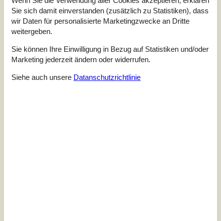
Wenn Sie die Verwendung aller Cookies akzeptieren, erklären
Sie sich damit einverstanden (zusätzlich zu Statistiken), dass
wir Daten für personalisierte Marketingzwecke an Dritte
weitergeben.
Sie können Ihre Einwilligung in Bezug auf Statistiken und/oder
Marketing jederzeit ändern oder widerrufen.
Siehe auch unsere
Datanschutzrichtlinie
7 Übernachtungen
Ab
EUR
1.619,-
Inkl. Endreinigung
Schlafzimmer
4
Haustiere
2
Entfernung Wasser
6 km
Wohnfläche
180 m²
Grundstück
1.200 m²
Internet
Ja