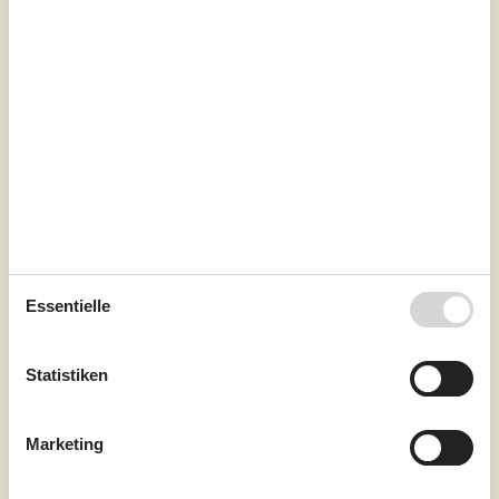
7 Übernachtungen
Ab
EUR
1.507,-
Schlafzimmer
4
Essentielle
Haustiere
2
Entfernung Wasser
6 km
Wohnfläche
130 m²
Statistiken
Grundstück
1.280 m²
Internet
Ja
Marketing
Von Juni bis September steht Ihnen der Swimmingpool
zur Verfügung, er ist überdacht und am Pool stehen