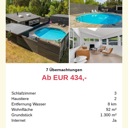
7 Übernachtungen
Ab
EUR
434,-
Schlafzimmer
3
Haustiere
2
Entfernung Wasser
8 km
Wohnfläche
92 m²
Grundstück
1.300 m²
Internet
Ja