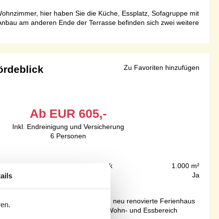
Wohnzimmer, hier haben Sie die Küche, Essplatz, Sofagruppe mit
Anbau am anderen Ende der Terrasse befinden sich zwei weitere
ördeblick
Zu Favoriten hinzufügen
Ab
EUR
605,-
Inkl. Endreinigung und Versicherung
6
Personen
450 m
Grundstück
1.000 m²
99 m²
Internet
Ja
ails
sollten Sie dieses wunderschöne, neu renovierte Ferienhaus
ren.
Küche offen mit einem gemütlichen Wohn- und Essbereich