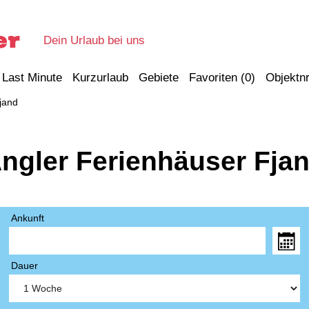
Dein Urlaub bei uns
Last Minute
Kurzurlaub
Gebiete
Favoriten (
0
)
Objektnr
jand
ngler Ferienhäuser Fja
Ankunft
Dauer