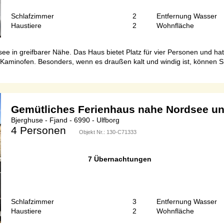
Schlafzimmer
2
Entfernung Wasser
Haustiere
2
Wohnfläche
ee in greifbarer Nähe. Das Haus bietet Platz für vier Personen und h
aminofen. Besonders, wenn es draußen kalt und windig ist, können Sie
Gemütliches Ferienhaus nahe Nordsee u
Bjerghuse - Fjand - 6990 - Ulfborg
4 Personen
Objekt Nr.:
130-C71333
7 Übernachtungen
Schlafzimmer
3
Entfernung Wasser
Haustiere
2
Wohnfläche