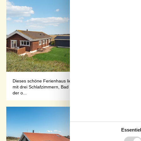
Dieses schöne Ferienhaus liegt im kleinen Ferienort Fjand, nich
mit drei Schlafzimmern, Bad und einer guten Küche die zum Wohnz
der o...
Essentiel