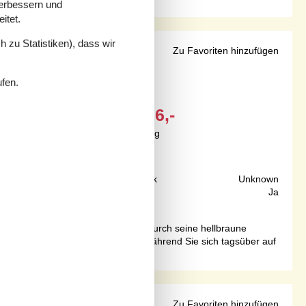
verbessern und
itet.
 zu Statistiken), dass wir
arten
Zu Favoriten hinzufügen
ufen.
Ab
EUR
786,-
Inkl. Endreinigung
400 m
Grundstück
Unknown
81 m²
Internet
Ja
ste Jütlands. Dieses Holzhaus ist durch seine hellbraune
rgt der Kamin für wohlige Wärme, während Sie sich tagsüber auf
Zu Favoriten hinzufügen