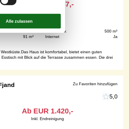
Ab
EUR
447,-
5 m
Grundstück
500 m²
91 m²
Internet
Ja
estküste.Das Haus ist komfortabel, bietet einen guten
sstisch mit Blick auf die Terrasse zusammen essen. Die drei
Fjand
Zu Favoriten hinzufügen
5,0
Ab
EUR
1.420,-
Inkl. Endreinigung