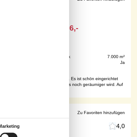
 in Fjand
Ab
EUR
466,-
300 m
Grundstück
7.000 m²
89 m²
Internet
Ja
rundstück in der Nähe der Nordsee. Es ist schön eingerichtet
us sind offene Dachfirste, so dass es noch geräumiger wird. Auf
 Nordsee
Zu Favoriten hinzufügen
4,0
Marketing