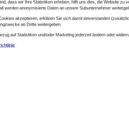
d, dass wir Ihre Statistiken erheben, hilft uns dies, die Website zu 
all werden anonymisierte Daten an unsere Subunternehmer weitergele
okies akzeptieren, erklären Sie sich damit einverstanden (zusätzlich
Gemütliches Ferienhaus mit Kamin und G
tingzwecke an Dritte weitergeben.
Bjerghuse - Fjand - 6990 - Ulfborg
6 Personen
Bezug auf Statistiken und/oder Marketing jederzeit ändern oder widerr
Objekt Nr.:
130-C71467
chtlinie
7 Übernachtungen
Schlafzimmer
3
Entfernung Wasser
Haustiere
2
Wohnfläche
, der Familie und dem Haustier einen herrlichen Urlaub an der Westkü
it Ihren Liebsten herrliche Stunden verbringen. Vor allem am Abend so