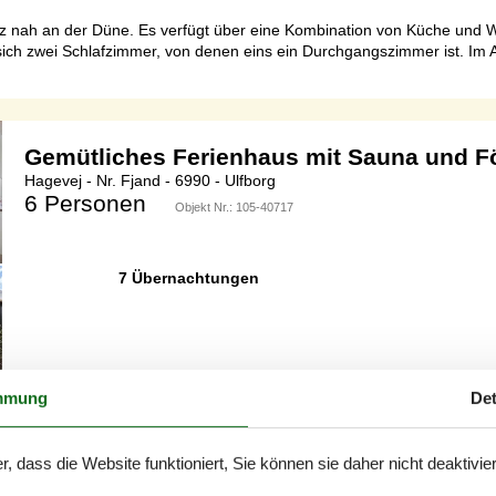
nz nah an der Düne. Es verfügt über eine Kombination von Küche und 
ich zwei Schlafzimmer, von denen eins ein Durchgangszimmer ist. Im 
Gemütliches Ferienhaus mit Sauna und F
Hagevej - Nr. Fjand - 6990 - Ulfborg
6 Personen
Objekt Nr.:
105-40717
7 Übernachtungen
Schlafzimmer
3
Entfernung Wasser
Haustiere
2
Wohnfläche
mmung
Det
n Ferienhaus, in dem Komfort und Charme Hand in Hand gehen? Dann 
r, dass die Website funktioniert, Sie können sie daher nicht deaktivie
betreten Sie einen hellen und einladenden Raum, in dem die moderne 