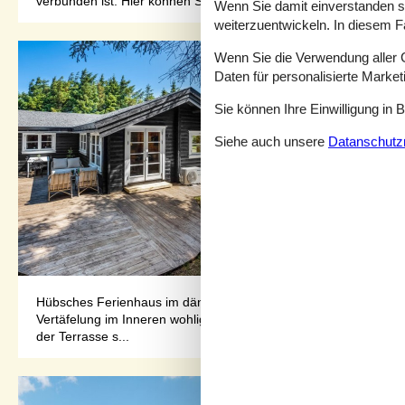
verbunden ist. Hier können Sie...
Wenn Sie damit einverstanden sin
weiterzuentwickeln. In diesem F
Wenn Sie die Verwendung aller Co
Daten für personalisierte Marke
Sie können Ihre Einwilligung in 
Siehe auch unsere
Datanschutzri
Hübsches Ferienhaus im dänischen Stil.Erleben Sie mit Freunden
Vertäfelung im Inneren wohlig und einladend. Hier können Sie m
der Terrasse s...