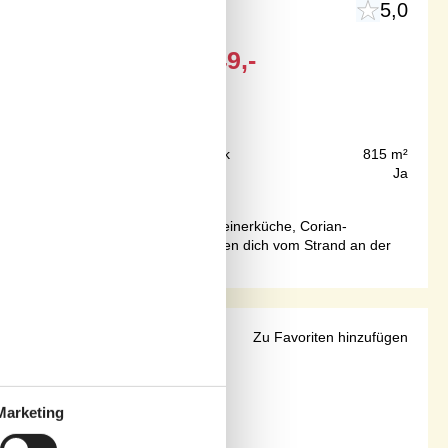
5,0
Ab
EUR
549,-
200 m
Grundstück
815 m²
117 m²
Internet
Ja
nter massive Holzböden, eine Schreinerküche, Corian-
en Einrichtung. Nur 200 Meter trennen dich vom Strand an der
 Garten
Zu Favoriten hinzufügen
Marketing
Ab
EUR
537,-