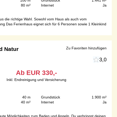
100 m
Grundstück
1.441 m²
80 m²
Internet
Ja
s die richtige Wahl. Sowohl vom Haus als auch vom
g Das Ferienhaus eignet sich für 6 Personen sowie 1 Kleinkind
d Natur
Zu Favoriten hinzufügen
3,0
Ab
EUR
330,-
Inkl. Endreinigung und Versicherung
40 m
Grundstück
1.900 m²
40 m²
Internet
Ja
 gute Möglichkeiten zum Baden und Angeln. Du verbringst deinen