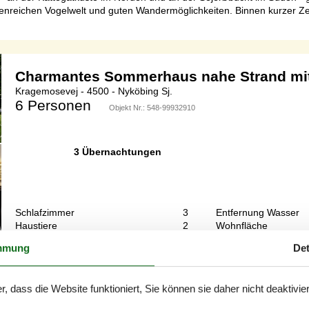
tenreichen Vogelwelt und guten Wandermöglichkeiten. Binnen kurzer Ze
Charmantes Sommerhaus nahe Strand mi
Kragemosevej - 4500 - Nyköbing Sj.
6 Personen
Objekt Nr.:
548-99932910
3 Übernachtungen
Schlafzimmer
3
Entfernung Wasser
Haustiere
2
Wohnfläche
mmung
Det
Nachricht gesendetCharmantes Ferienhaus 450 Meter vom Meer entfer
. Der Innenraum ist eine wunderbare Kombination aus einer gut ausge
r, dass die Website funktioniert, Sie können sie daher nicht deaktivie