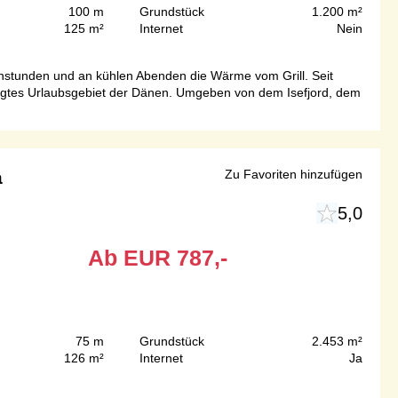
100 m
Grundstück
1.200 m²
125 m²
Internet
Nein
stunden und an kühlen Abenden die Wärme vom Grill. Seit
ugtes Urlaubsgebiet der Dänen. Umgeben von dem Isefjord, dem
a
Zu Favoriten hinzufügen
5,0
Ab
EUR
787,-
75 m
Grundstück
2.453 m²
126 m²
Internet
Ja