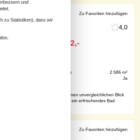
verbessern und
itet.
zugang
Zu Favoriten hinzufügen
 zu Statistiken), dass wir
4,0
ufen.
Ab
EUR
1.032,-
Inkl. Endreinigung
80 m
Grundstück
2.586 m²
112 m²
Internet
Ja
dstrand gelegen, bietet das Haus einen unvergleichlichen Blick
für lange Spaziergänge am Meer oder ein erfrischendes Bad.
 Strand
Zu Favoriten hinzufügen