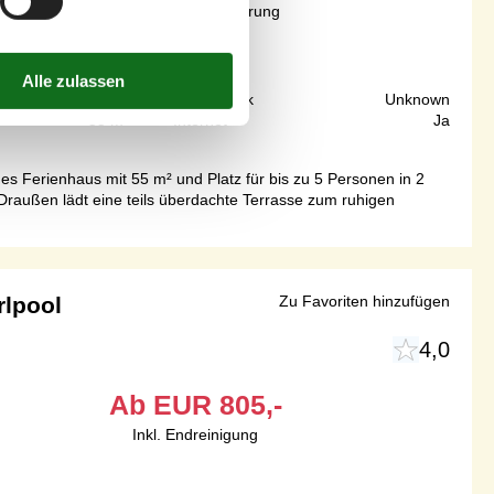
Inkl. Endreinigung und Versicherung
5
Personen
790 m
Grundstück
Unknown
55 m²
Internet
Ja
s Ferienhaus mit 55 m² und Platz für bis zu 5 Personen in 2
Draußen lädt eine teils überdachte Terrasse zum ruhigen
rlpool
Zu Favoriten hinzufügen
4,0
Ab
EUR
805,-
Inkl. Endreinigung