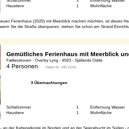
Schlafzimmer
3
Entfernung Wasser
Haustiere
1
Wohnfläche
uen Ferienhaus (2020) mit Meerblick machen möchten, ist dieses Hau
nn Sie die Straße überqueren, stehen Sie schon am Strand.Einrichtun
Gemütliches Ferienhaus mit Meerblick un
Fællesskoven - Overby Lyng - 4583 - Själlands Odde
4 Personen
Objekt Nr.:
035-12242
3 Übernachtungen
Schlafzimmer
1
Entfernung Wasser
Haustiere
1
Wohnfläche
n - an der Kattegatküste im Norden und an der Sejerøbucht im Süden -