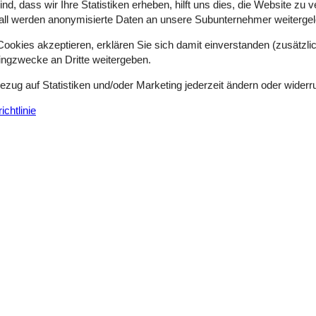
d, dass wir Ihre Statistiken erheben, hilft uns dies, die Website zu 
all werden anonymisierte Daten an unsere Subunternehmer weitergele
Ferienhaus am Meer mit privatem Strand
okies akzeptieren, erklären Sie sich damit einverstanden (zusätzlich
Tornbjergvej - Lumsaas - 4500 - Nykøbing Sj
tingzwecke an Dritte weitergeben.
6 Personen
Objekt Nr.:
130-E18459
Bezug auf Statistiken und/oder Marketing jederzeit ändern oder widerr
3 Übernachtungen
chtlinie
Schlafzimmer
4
Entfernung Wasser
Haustiere
3
Wohnfläche
 in einer einzigartigen Lage.Direkt in der ersten Reihe am Lumsås Nor
 Eine private Treppe führt direkt vom Haus hinunter zum Strand, ideal 
Luxuriöses Ferienhaus mit Gästehaus am
Hyldebærstien - Nykøbing, Sj. - 4500 - Nykøbing Sj