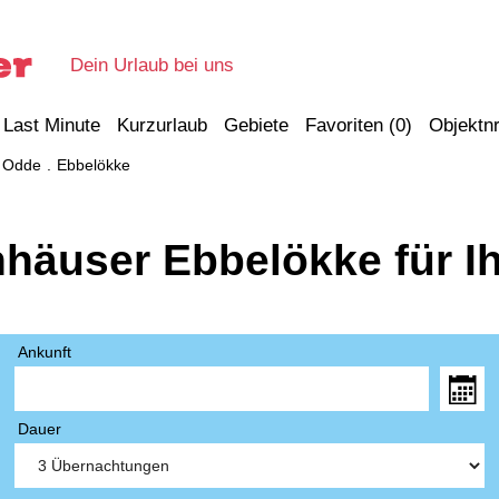
Dein Urlaub bei uns
Last Minute
Kurzurlaub
Gebiete
Favoriten (
0
)
Objektnr
 Odde
Ebbelökke
nhäuser Ebbelökke für I
Ankunft
Dauer