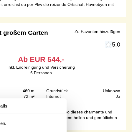
it erreichst du per Pkw die reizende Ortschaft Havnebyen mit
t großem Garten
Zu Favoriten hinzufügen
5,0
Ab
EUR
544,-
Inkl. Endreinigung und Versicherung
6
Personen
460 m
Grundstück
Unknown
72 m²
Internet
Ja
ails
ntWillkommen in Ebbeløkke Strand, wo dieses charmante und
statteten, offenen Küche, die mit dem hellen und gemütlichen
ren.