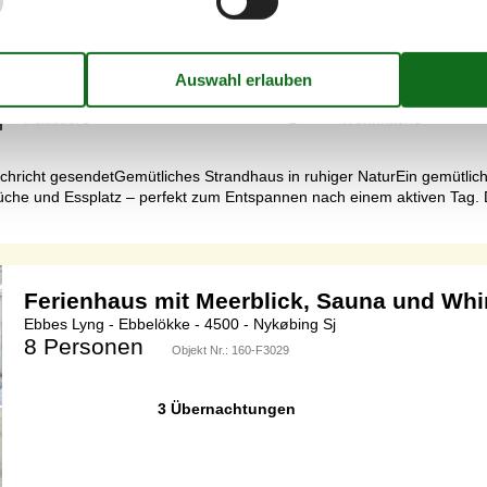
3 Übernachtungen
Schlafzimmer
2
Entfernung Wasser
Haustiere
1
Wohnfläche
chricht gesendetGemütliches Strandhaus in ruhiger NaturEin gemütliche
Küche und Essplatz – perfekt zum Entspannen nach einem aktiven Tag. 
Ferienhaus mit Meerblick, Sauna und Whi
Ebbes Lyng - Ebbelökke - 4500 - Nykøbing Sj
8 Personen
Objekt Nr.:
160-F3029
3 Übernachtungen