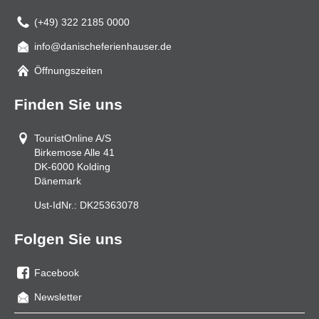
(+49) 322 2185 0000
info@danischeferienhauser.de
Mail
Öffnungszeiten
Finden Sie uns
TouristOnline A/S
Birkemose Alle 41
DK-6000
Kolding
Dänemark
Ust-IdNr.:
DK25363078
Folgen Sie uns
Facebook
Sie
Newsletter
uns