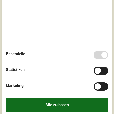
Essentielle
Statistiken
7 Übernachtungen
Ab
EUR
339,-
Marketing
Inkl. Endreinigung
Schlafzimmer
3
Haustiere
2
Entfernung Wasser
100 m
Wohnfläche
60 m²