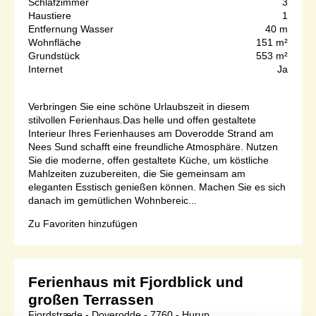
Schlafzimmer
3
Haustiere
1
Entfernung Wasser
40 m
Wohnfläche
151 m²
Grundstück
553 m²
Internet
Ja
Verbringen Sie eine schöne Urlaubszeit in diesem
stilvollen Ferienhaus.Das helle und offen gestaltete
Interieur Ihres Ferienhauses am Doverodde Strand am
Nees Sund schafft eine freundliche Atmosphäre. Nutzen
Sie die moderne, offen gestaltete Küche, um köstliche
Mahlzeiten zuzubereiten, die Sie gemeinsam am
eleganten Esstisch genießen können. Machen Sie es sich
danach im gemütlichen Wohnbereic...
Zu Favoriten hinzufügen
Ferienhaus mit Fjordblick und
großen Terrassen
Fjordstræde - Doverodde - 7760 - Hurup