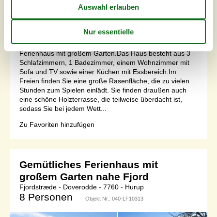
Grundstück
973 m²
Internet
Ja
Freuen Sie sich auf einen Urlaub in diesem gemütlichen
Ferienhaus mit großem Garten.Das Haus besteht aus 3
Schlafzimmern, 1 Badezimmer, einem Wohnzimmer mit
Sofa und TV sowie einer Küchen mit Essbereich.Im
Freien finden Sie eine große Rasenfläche, die zu vielen
Stunden zum Spielen einlädt. Sie finden draußen auch
eine schöne Holzterrasse, die teilweise überdacht ist,
sodass Sie bei jedem Wett...
Zu Favoriten hinzufügen
Gemütliches Ferienhaus mit
großem Garten nahe Fjord
Fjordstræde - Doverodde - 7760 - Hurup
8 Personen
Objekt Nr.:
040-LF10313