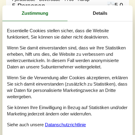
5,0
5 Personen
Objekt Nr.:
040-LF10362
Zustimmung
Details
Essentielle Cookies stellen sicher, dass die Website
funktioniert, Sie können sie daher nicht deaktivieren.
Wenn Sie damit einverstanden sind, dass wir Ihre Statistiken
erheben, hilft uns dies, die Website zu verbessern und
weiterzuentwickeln. In diesem Fall werden anonymisierte
Daten an unsere Subunternehmer weitergeleitet.
Wenn Sie die Verwendung aller Cookies akzeptieren, erklären
Sie sich damit einverstanden (zusätzlich zu Statistiken), dass
wir Daten für personalisierte Marketingzwecke an Dritte
weitergeben.
7 Übernachtungen
Ab
EUR
686,-
Sie können Ihre Einwilligung in Bezug auf Statistiken und/oder
Inkl. Endreinigung und Versicherung
Marketing jederzeit ändern oder widerrufen.
Siehe auch unsere
Datanschutzrichtlinie
Schlafzimmer
2
Haustiere
1