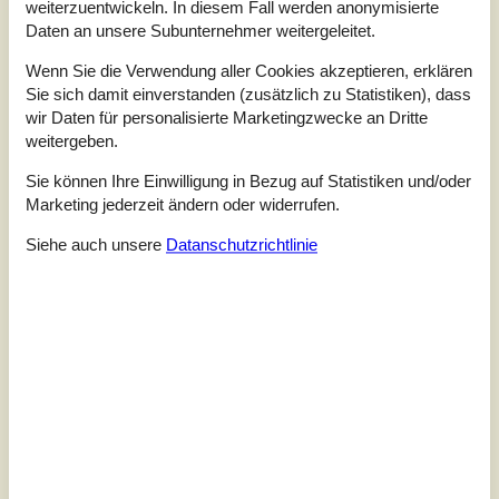
weiterzuentwickeln. In diesem Fall werden anonymisierte
errichtet. Jedes Haus stellt 60 m² Wohnfläche und einen 6
Daten an unsere Subunternehmer weitergeleitet.
m² gr. Hems zur Verfügung, zudem eine Holzveranda.
Innen tragen Holzwände und -böden zum wohnlichen
Wenn Sie die Verwendung aller Cookies akzeptieren, erklären
Ambiente bei. Kl. Kaufmannsladen in der Gegend mit
Sie sich damit einverstanden (zusätzlich zu Statistiken), dass
Waren für den täglichen Bedar...
wir Daten für personalisierte Marketingzwecke an Dritte
Zu Favoriten hinzufügen
weitergeben.
Sie können Ihre Einwilligung in Bezug auf Statistiken und/oder
Marketing jederzeit ändern oder widerrufen.
Komfortables Reihenhaus mit
Siehe auch unsere
Datanschutzrichtlinie
Meerblick in Dageløkke
Dageløkke Marina - Dagelökke - 5953 - Tranekär
4,0
4 Personen
Objekt Nr.:
130-G11309