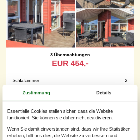
3 Übernachtungen
EUR
454,-
Schlafzimmer
2
Haustiere
Nicht erlaubt
Entfernung Wasser
300 m
Zustimmung
Details
Wohnfläche
60 m²
Grundstück
Unknown
Internet
Ja
Essentielle Cookies stellen sicher, dass die Website
funktioniert, Sie können sie daher nicht deaktivieren.
Ferienhaus ganz in der Nähe von Yachthafen und Strand.
Wenn Sie damit einverstanden sind, dass wir Ihre Statistiken
Liegt in familienfreundlicher Umgebung zusammen mit
erheben, hilft uns dies, die Website zu verbessern und
weiteren Häusern, immer zu zweit als Doppelhäuser