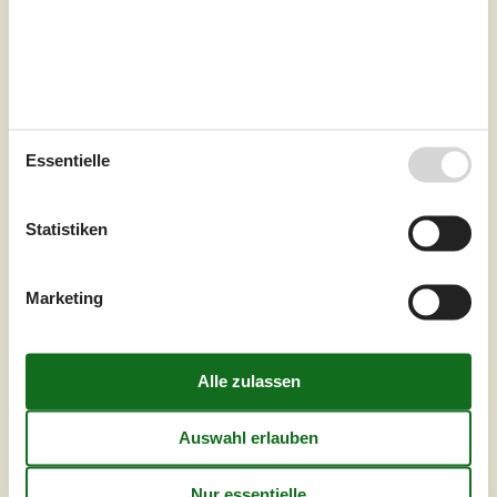
Zu Favoriten hinzufügen
Gemütliches Ferienhaus nahe
Strand und Hafen
Essentielle
Dageløkke Marina - Dagelökke - 5953 - Tranekär
4,5
6 Personen
Objekt Nr.:
121-75-3031
Statistiken
Marketing