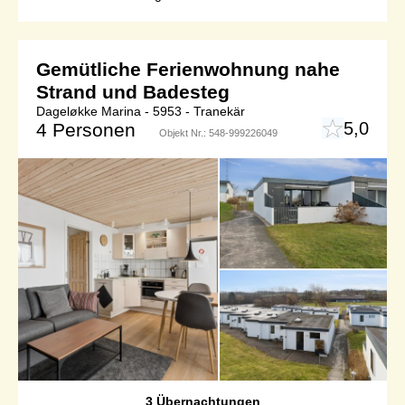
Gemütliche Ferienwohnung nahe
Strand und Badesteg
Dageløkke Marina - 5953 - Tranekär
5,0
4 Personen
Objekt Nr.:
548-999226049
3 Übernachtungen